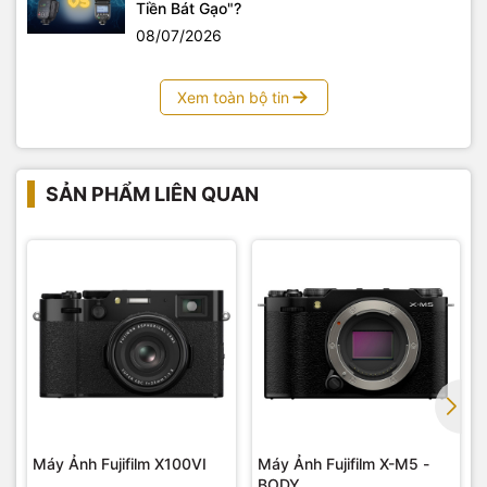
hệ hotline
0983555336
để có giá tốt nhất .
Tiền Bát Gạo"?
Yến Tâm Camera
chuyên cung cấp các loại máy ảnh, máy
08/07/2026
quay phim, các loại đèn phục vụ quay phim, chụp ảnh sản
phẩm, ngoài trời, các sản phẩm, phụ kiện công nghệ hàng
Xem toàn bộ tin
chính hãng. Thiết bị hình ảnh Yến Tâm cũng là đơn vị
setup
trường quay
trọn gói, tư vấn và chuyển giao các công nghệ
trường quay ảo đến mọi khách hàng có nhu cầu.
SẢN PHẨM LIÊN QUAN
Máy Ảnh Fujifilm X100VI
Máy Ảnh Fujifilm X-M5 -
BODY