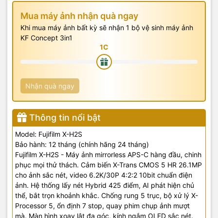
Mua máy ảnh nhận quà ngay
Khi mua máy ảnh bất kỳ sẽ nhận 1 bộ vệ sinh máy ảnh
KF Concept 3in1
Nhận quà ngay
Thông tin nổi bật
Model: Fujifilm X-H2S
Bảo hành: 12 tháng (chính hãng 24 tháng)
Fujifilm X-H2S - Máy ảnh mirrorless APS-C hàng đầu, chinh
phục mọi thử thách. Cảm biến X-Trans CMOS 5 HR 26.1MP
cho ảnh sắc nét, video 6.2K/30P 4:2:2 10bit chuẩn điện
ảnh. Hệ thống lấy nét Hybrid 425 điểm, AI phát hiện chủ
thể, bắt trọn khoảnh khắc. Chống rung 5 trục, bộ xử lý X-
Processor 5, ổn định 7 stop, quay phim chụp ảnh mượt
mà. Màn hình xoay lật đa góc, kính ngắm OLED sắc nét.