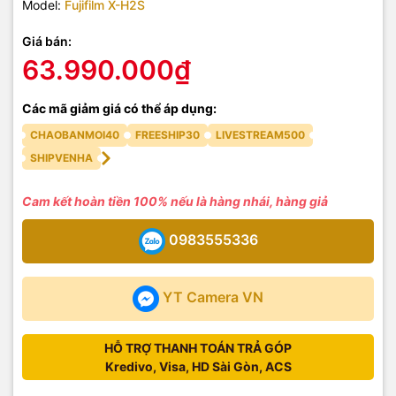
Model:
Fujifilm X-H2S
Giá bán:
63.990.000₫
Các mã giảm giá có thể áp dụng:
CHAOBANMOI40
FREESHIP30
LIVESTREAM500
SHIPVENHA
Cam kết hoàn tiền 100% nếu là hàng nhái, hàng giả
0983555336
YT Camera VN
HỖ TRỢ THANH TOÁN TRẢ GÓP
Kredivo, Visa, HD Sài Gòn, ACS