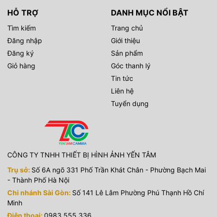
HỖ TRỢ
DANH MỤC NỔI BẬT
Tìm kiếm
Trang chủ
Đăng nhập
Giới thiệu
Đăng ký
Sản phẩm
Giỏ hàng
Góc thanh lý
Tin tức
Liên hệ
Tuyển dụng
CÔNG TY TNHH THIẾT BỊ HÌNH ẢNH YẾN TÂM
Trụ sở:
Số 6A ngõ 331 Phố Trần Khát Chân - Phường Bạch Mai
- Thành Phố Hà Nội
Chi nhánh Sài Gòn:
Số 141 Lê Lâm Phường Phú Thạnh Hồ Chí
Minh
Điện thoại:
0983 555 336