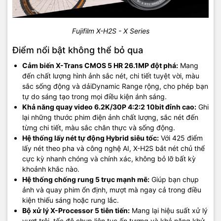
Fujifilm X-H2S - X Series
Điểm nổi bật không thể bỏ qua
Cảm biến X-Trans CMOS 5 HR 26.1MP đột phá:
Mang
đến chất lượng hình ảnh sắc nét, chi tiết tuyệt vời, màu
sắc sống động và dảiDynamic Range rộng, cho phép bạn
tự do sáng tạo trong mọi điều kiện ánh sáng.
Khả năng quay video 6.2K/30P 4:2:2 10bit đỉnh cao:
Ghi
lại những thước phim điện ảnh chất lượng, sắc nét đến
từng chi tiết, màu sắc chân thực và sống động.
Hệ thống lấy nét tự động Hybrid siêu tốc:
Với 425 điểm
lấy nét theo pha và công nghệ AI, X-H2S bắt nét chủ thể
cực kỳ nhanh chóng và chính xác, không bỏ lỡ bất kỳ
khoảnh khắc nào.
Hệ thống chống rung 5 trục mạnh mẽ:
Giúp bạn chụp
ảnh và quay phim ổn định, mượt mà ngay cả trong điều
kiện thiếu sáng hoặc rung lắc.
Bộ xử lý X-Processor 5 tiên tiến:
Mang lại hiệu suất xử lý
vượt trội, tốc độ chụp liên tục ấn tượng và khả năng khử