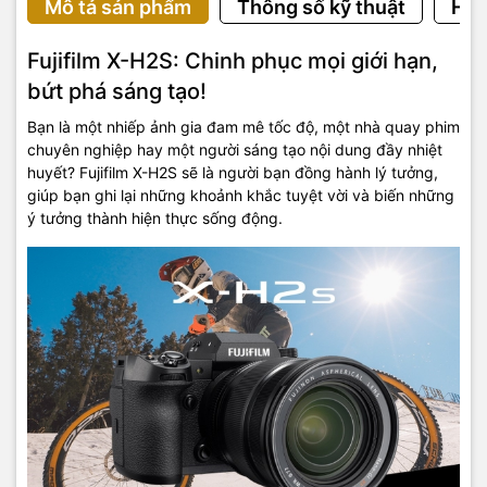
Mô tả sản phẩm
Thông số kỹ thuật
Hướ
Fujifilm X-H2S: Chinh phục mọi giới hạn,
bứt phá sáng tạo!
Bạn là một nhiếp ảnh gia đam mê tốc độ, một nhà quay phim
chuyên nghiệp hay một người sáng tạo nội dung đầy nhiệt
huyết? Fujifilm X-H2S sẽ là người bạn đồng hành lý tưởng,
giúp bạn ghi lại những khoảnh khắc tuyệt vời và biến những
ý tưởng thành hiện thực sống động.