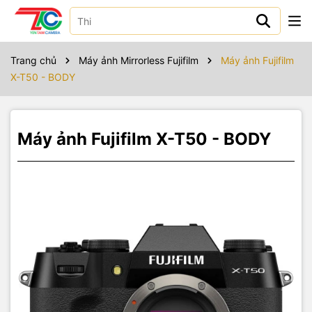
Sản phẩm bao gồm
FUJIFILM X-T50
Trang chủ
Máy ảnh Mirrorless Fujifilm
Máy ảnh Fujifilm
FUJIFILM NP-W126S Li-Ion Battery Pack
X-T50 - BODY
USB Cable
Headphone Adapter
Shoulder Strap
Body Cap
Máy ảnh Fujifilm X-T50 - BODY