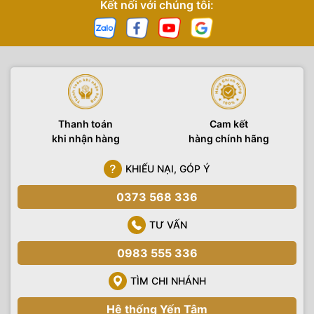
Kết nối với chúng tôi:
Thanh toán
Cam kết
khi nhận hàng
hàng chính hãng
KHIẾU NẠI, GÓP Ý
0373 568 336
TƯ VẤN
0983 555 336
TÌM CHI NHÁNH
Hệ thống Yến Tâm