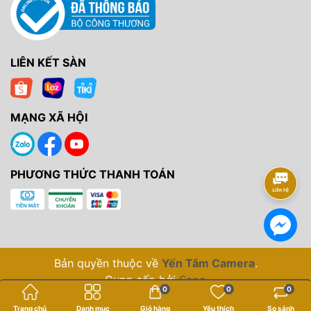
LIÊN KẾT SÀN
MẠNG XÃ HỘI
PHƯƠNG THỨC THANH TOÁN
Bản quyền thuộc về
Yến Tâm Camera
.
Cung cấp bởi
Sapo
0
0
0
Trang chủ
Danh mục
Giỏ hàng
Yêu thích
So sánh