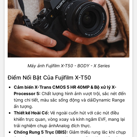
Máy ảnh Fujifilm X-T50 - BODY - X Series
Điểm Nổi Bật Của Fujifilm X-T50
Cảm biến X-Trans CMOS 5 HR 40MP & Bộ xử lý X-
Processor 5:
Chất lượng hình ảnh vượt trội, sắc nét đến
từng chi tiết, màu sắc sống động và dảiDynamic Range
ấn tượng.
Thiết kế Hoài Cổ:
Vẻ ngoài cuốn hút với các nút điều
khiển trực quan, vòng xoay và kính ngắm EVF, mang lại
trải nghiệm chụp ảnhAnalog đích thực.
Chống Rung 5 Trục (IBIS):
Giảm thiểu rung lắc khi chụp