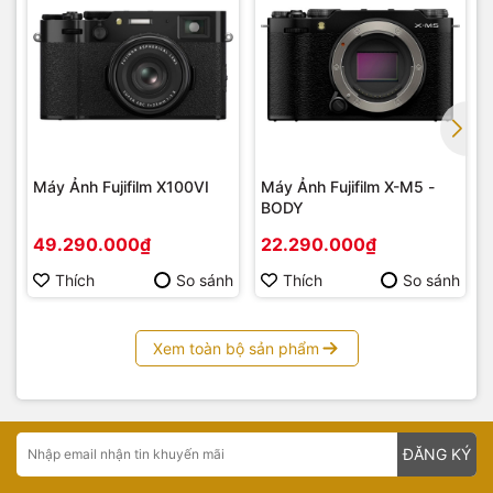
Máy Ảnh Fujifilm X100VI
Máy Ảnh Fujifilm X-M5 -
BODY
49.290.000₫
22.290.000₫
Thích
So sánh
Thích
So sánh
Xem toàn bộ sản phẩm
ĐĂNG KÝ