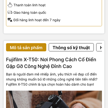
Thanh toán linh hoạt
Giao hàng toàn quốc
Đổi hàng linh hoạt đến 7 ngày
Mô tả sản phẩm
Thông số kỹ thuật
Hướ
Fujifilm X-T50: Nơi Phong Cách Cổ Điển
Gặp Gỡ Công Nghệ Đỉnh Cao
Bạn là người đam mê nhiếp ảnh, yêu thích vẻ đẹp cổ điển
nhưng không muốn bỏ lỡ những công nghệ tiên tiến nhất?
Fujifilm X-T50 chính là lựa chọn hoàn hảo dành cho bạn!