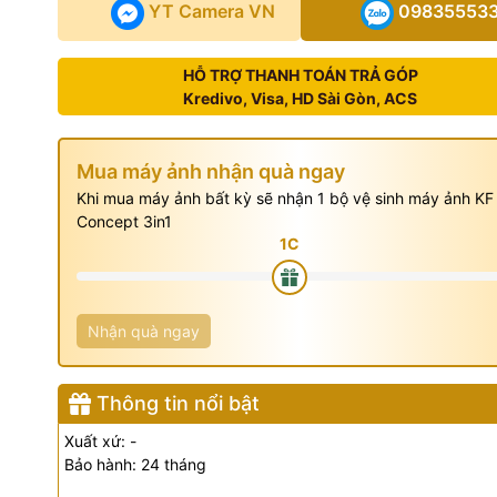
YT Camera VN
09835553
HỖ TRỢ THANH TOÁN TRẢ GÓP
Kredivo, Visa, HD Sài Gòn, ACS
Mua máy ảnh nhận quà ngay
Khi mua máy ảnh bất kỳ sẽ nhận 1 bộ vệ sinh máy ảnh KF
Concept 3in1
Nhận quà ngay
Thông tin nổi bật
Xuất xứ: -
Bảo hành: 24 tháng