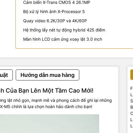
Cảm biến X-Trans CMOS 4 26.1MP
Bộ xử lý hình ảnh X-Processor 5
Quay video 6.2K/30P và 4K/60P
Hệ thống lấy nét tự động hybrid 425 điểm
Màn hình LCD cảm ứng xoay lật 3.0 inch
uật
Hướng dẫn mua hàng
F
nh Của Bạn Lên Một Tầm Cao Mới!
L
ng lật nhỏ gọn, mạnh mẽ và phong cách để ghi lại những
S
 X-M5 chính là lựa chọn hoàn hảo dành cho bạn!
B
C
L
L