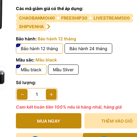
 phẩm bao gồm
Các mã giảm giá có thể áp dụng:
M5
CHAOBANMOI40
FREESHIP30
LIVESTREAM500
tery NP-W126S
SHIPVENHA
rap
Bảo hành:
Bảo hành 12 tháng
 connector cover
LCP-52II
Bảo hành 12 tháng
Bảo hành 24 tháng
cap
Mầu sắc:
Mầu black
Mầu black
Mầu Sliver
Số lượng:
Cam kết hoàn tiền 100% nếu là hàng nhái, hàng giả
MUA NGAY
THÊM VÀO GIỎ