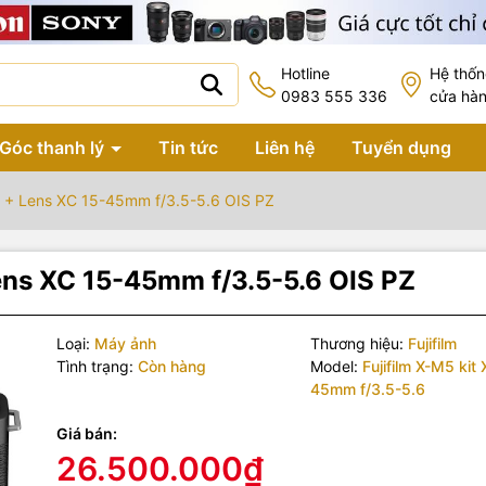
Hotline
Hệ thố
0983 555 336
cửa hà
Góc thanh lý
Tin tức
Liên hệ
Tuyển dụng
5 + Lens XC 15-45mm f/3.5-5.6 OIS PZ
ens XC 15-45mm f/3.5-5.6 OIS PZ
Loại:
Máy ảnh
Thương hiệu:
Fujifilm
Tình trạng:
Còn hàng
Model:
Fujifilm X-M5 kit
45mm f/3.5-5.6
Giá bán:
26.500.000₫