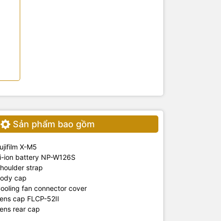
Sản phẩm bao gồm
ujifilm X-M5
i-ion battery NP-W126S
houlder strap
ody cap
ooling fan connector cover
ens cap FLCP-52II
ens rear cap