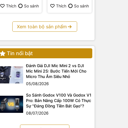
Thích
So sánh
Thích
So sánh
Thích
S
Xem toàn bộ sản phẩm
Tin nổi bật
Đánh Giá DJI Mic Mini 2 vs DJI
Mic Mini 2S: Bước Tiến Mới Cho
Micro Thu Âm Siêu Nhỏ
05/08/2026
So Sánh Godox V100 Và Godox V1
Pro: Bản Nâng Cấp 100W Có Thực
Sự "Đáng Đồng Tiền Bát Gạo"?
08/07/2026