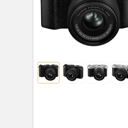
Sản
Fujifilm X-
Li-ion bat
Shoulder st
Body cap
Cooling fan
Lens cap F
Lens rear 