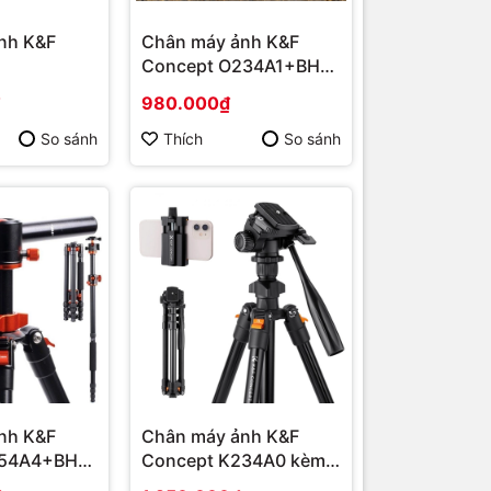
nh K&F
Chân máy ảnh K&F
Concept O234A1+BH-
01
36 8Kg (KF09.101V1)
980.000₫
)
So sánh
Thích
So sánh
nh K&F
Chân máy ảnh K&F
254A4+BH-
Concept K234A0 kèm
T2)
Video Head KF09.115