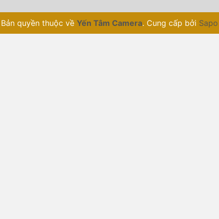
Bản quyền thuộc về
Yến Tâm Camera
.
Cung cấp bởi
Sapo