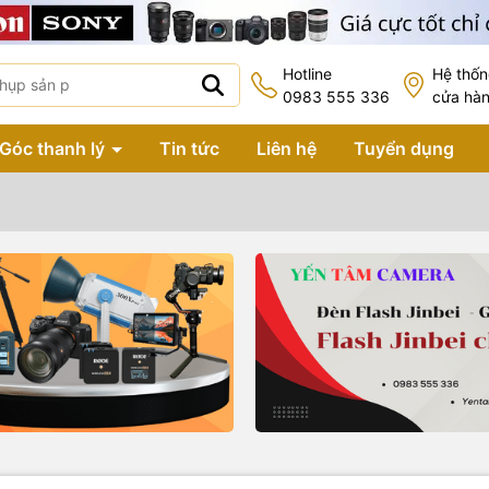
Hotline
Hệ thố
0983 555 336
cửa hà
Góc thanh lý
Tin tức
Liên hệ
Tuyển dụng