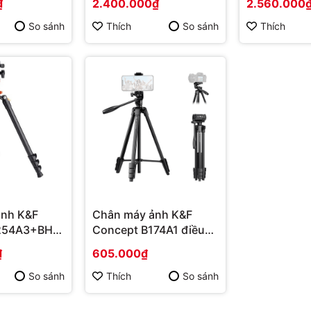
₫
2.400.000₫
2.560.000
So sánh
Thích
So sánh
Thích
ảnh K&F
Chân máy ảnh K&F
254A3+BH-
Concept B174A1 điều
089V1)
khiển từ xa
₫
605.000₫
So sánh
Thích
So sánh