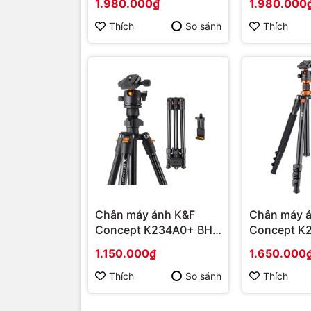
1.980.000₫
1.980.000
Thích
So sánh
Thích
Chân máy ảnh K&F
Chân máy 
Concept K234A0+ BH-
Concept K
28L + phone holder
28L(KF09.
1.150.000₫
1.650.000
Thích
So sánh
Thích