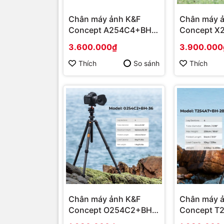
Chân máy ảnh K&F
Chân máy 
Concept A254C4+BH-
Concept X
35L Carbon KF09.098
30L Carbon
3.600.000₫
3.900.000
(KF09.116)
Thích
So sánh
Thích
Chân máy ảnh K&F
Chân máy 
Concept O254C2+BH-
Concept T
36 8Kg (KF09.123)
28L 10Kg (