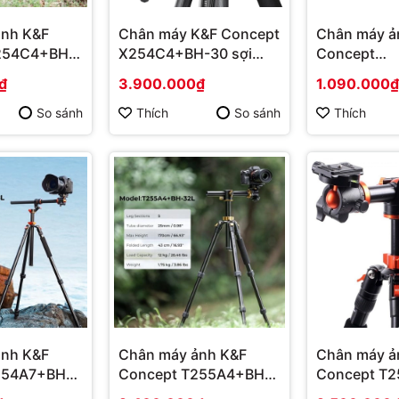
ảnh K&F
Chân máy K&F Concept
Chân máy ả
254C4+BH-
X254C4+BH-30 sợi
Concept
 12Kg
carbon
O234A0+BV
₫
3.900.000₫
1.090.000₫
(KF09.115V1
So sánh
Thích
So sánh
Thích
ảnh K&F
Chân máy ảnh K&F
Chân máy ả
254A7+BH-
Concept T255A4+BH-
Concept T
KF09.119)
32L 12Kg (KF09.085)
28L(SA254