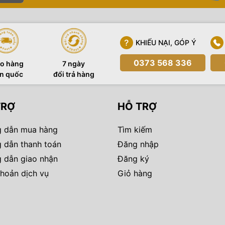
KHIẾU NẠI, GÓP Ý
0373 568 336
o hàng
7 ngày
n quốc
đổi trả hàng
TRỢ
HỖ TRỢ
 dẫn mua hàng
Tìm kiếm
 dẫn thanh toán
Đăng nhập
 dẫn giao nhận
Đăng ký
hoản dịch vụ
Giỏ hàng