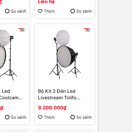
₫
Liên hệ
So sánh
Thích
So sánh
n Led
Bộ Kit 2 Đèn Led
 Coolcam
Livestream Tolifo
Konway YT2006CD
0₫
9.200.000₫
So sánh
Thích
So sánh