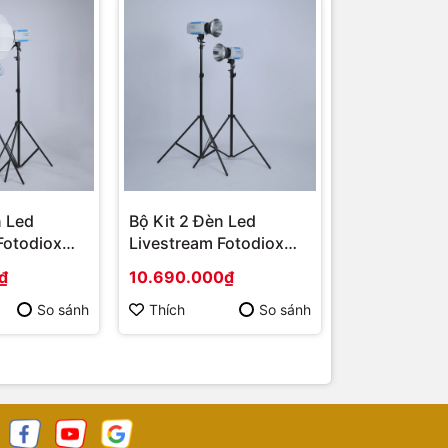
n Led
Bộ Kit 2 Đèn Led
Fotodiox
Livestream Fotodiox
YT2001
₫
10.690.000₫
So sánh
Thích
So sánh