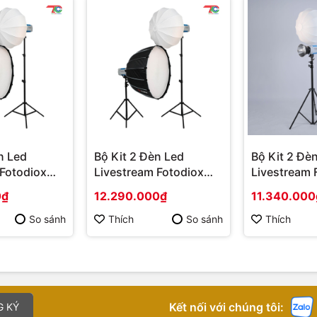
n Led
Bộ Kit 2 Đèn Led
Bộ Kit 2 Đè
 Fotodiox
Livestream Fotodiox
Livestream 
YT2003CD
YT2002C
0₫
12.290.000₫
11.340.000
So sánh
Thích
So sánh
Thích
Kết nối với chúng tôi:
G KÝ