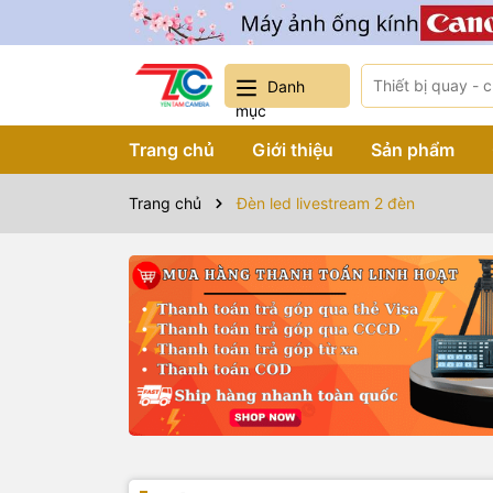
Danh
mục
Trang chủ
Giới thiệu
Sản phẩm
Trang chủ
Đèn led livestream 2 đèn