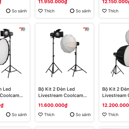
₫
11.950.000₫
12.150.000
So sánh
Thích
So sánh
Thích
n Led
Bộ Kit 2 Đèn Led
Bộ Kit 2 Đè
 Coolcam
Livestream Coolcam
Livestream
YT2008CV
YT2007CD
0₫
11.600.000₫
12.200.00
So sánh
Thích
So sánh
Thích