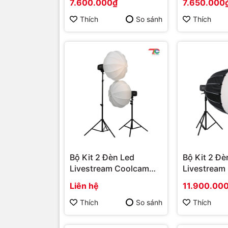
7.600.000₫
7.650.000
Thích
So sánh
Thích
Bộ Kit 2 Đèn Led
Bộ Kit 2 Đè
Livestream Coolcam
Livestream
YT2010C
YT2009DV
Liên hệ
11.900.00
Thích
So sánh
Thích