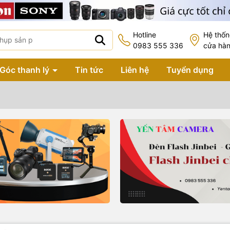
Hotline
Hệ thố
0983 555 336
cửa hà
Góc thanh lý
Tin tức
Liên hệ
Tuyển dụng