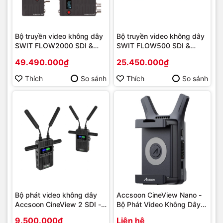
Bộ truyền video không dây
Bộ truyền video không dây
SWIT FLOW2000 SDI &
SWIT FLOW500 SDI &
HDMI
HDMI
49.490.000₫
25.450.000₫
Thích
So sánh
Thích
So sánh
Bộ phát video không dây
Accsoon CineView Nano -
Accsoon CineView 2 SDI -
Bộ Phát Video Không Dây
Hàng chính hãng
Cho Máy Ảnh
9.500.000₫
Liên hệ