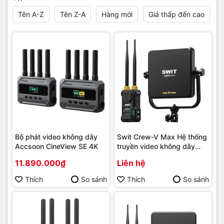
Tên A-Z
Tên Z-A
Hàng mới
Giá thấp đến cao
Bộ phát video không dây
Swit Crew-V Max Hệ thống
Accsoon CineView SE 4K
truyền video không dây
3G-SDI HDMI V-Mount
11.890.000₫
Liên hệ
Thích
So sánh
Thích
So sánh