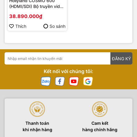
Hollyland COSMO 600
(HDMI/SDI) Bộ truyền video
không dây | Hàng Chính
38.890.000₫
Hãng
Thích
So sánh
ĐĂNG KÝ
Kết nối với chúng tôi:
Thanh toán
Cam kết
khi nhận hàng
hàng chính hãng