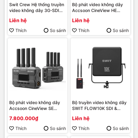
Swit Crew Hệ thống truyền
Bộ phát video không dây
video không dây 3G-SDI
Accsoon CineView HE
HDMI
HDMI 1080p60 - Hàng
Liên hệ
Liên hệ
chính hãng
Thích
So sánh
Thích
So sánh
Bộ phát video không dây
Bộ truyền video không dây
Accsoon CineView SE
SWIT FLOW10K SDI &
HDMI SDI 1080p60 - Hàng
HDMI
7.800.000₫
Liên hệ
chính hãng
Thích
So sánh
Thích
So sánh