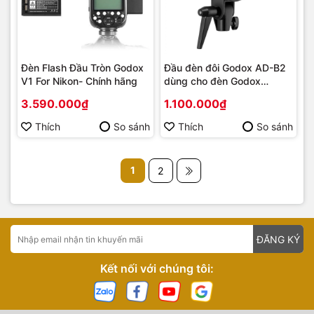
Đèn Flash Đầu Tròn Godox
Đầu đèn đôi Godox AD-B2
V1 For Nikon- Chính hãng
dùng cho đèn Godox
AD200
3.590.000₫
1.100.000₫
Thích
So sánh
Thích
So sánh
1
2
ĐĂNG KÝ
Kết nối với chúng tôi: