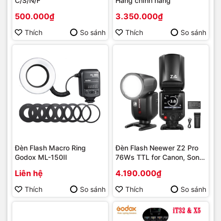
C/S/N/F
Hàng chĩnh hãng
500.000₫
3.350.000₫
Thích
So sánh
Thích
So sánh
Đèn Flash Macro Ring
Đèn Flash Neewer Z2 Pro
Godox ML-150II
76Ws TTL for Canon, Sony,
Fuji, Nikon
Liên hệ
4.190.000₫
Thích
So sánh
Thích
So sánh