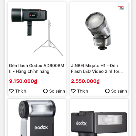
Đèn flash Godox AD600BM
JINBEI Miqato H1 - Đèn
II - Hàng chính hãng
Flash LED Video 2in1 for
Canon Nikon Fuji Sony
9.150.000₫
2.550.000₫
Thích
So sánh
Thích
So sánh