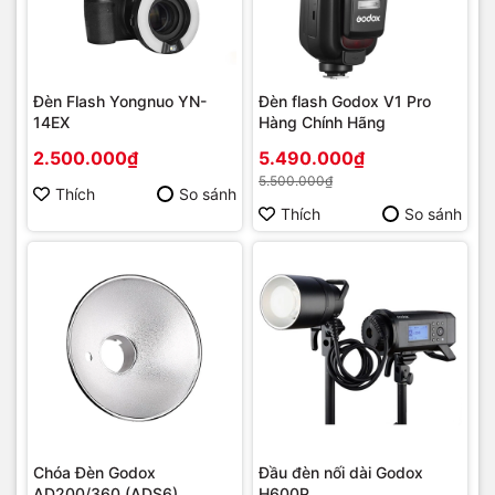
Đèn Flash Yongnuo YN-
Đèn flash Godox V1 Pro
14EX
Hàng Chính Hãng
2.500.000₫
5.490.000₫
5.500.000₫
Thích
So sánh
Thích
So sánh
Chóa Đèn Godox
Đầu đèn nối dài Godox
AD200/360 (ADS6)
H600P