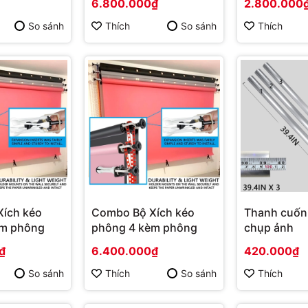
6.800.000₫
2.800.000
So sánh
Thích
So sánh
Thích
ích kéo
Combo Bộ Xích kéo
Thanh cuốn
èm phông
phông 4 kèm phông
chụp ảnh
₫
6.400.000₫
420.000₫
So sánh
Thích
So sánh
Thích