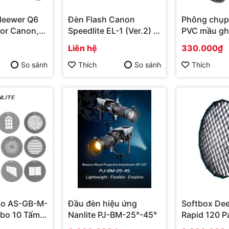
Neewer Q6
Đèn Flash Canon
Phông chụp
or Canon,
Speedlite EL-1 (Ver.2) -
PVC mầu gh
 Fujifilm
Hàng chính hãng
100x200cm
Liên hệ
330.000₫
So sánh
Thích
So sánh
Thích
bo AS-GB-M-
Đầu đèn hiệu ứng
Softbox Dee
bo 10 Tấm
Nanlite PJ-BM-25°-45°
Rapid 120 P
ng
120cm