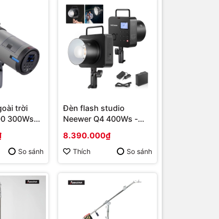
oài trời
Đèn flash studio
00 300Ws
Neewer Q4 400Ws -
 chính
Hàng chính hãng
₫
8.390.000₫
So sánh
Thích
So sánh