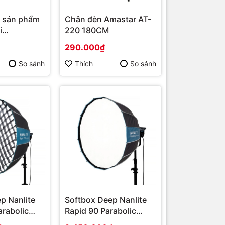
 sản phẩm
Chân đèn Amastar AT-
i
220 180CM
290.000₫
So sánh
Thích
So sánh
p Nanlite
Softbox Deep Nanlite
arabolic
Rapid 90 Parabolic
90cm