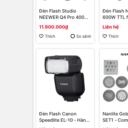
Đèn Flash Studio
Đèn Flash 
NEEWER Q4 Pro 400Ws
600W TTL f
2.4G TTL
Nikon, Sony,
11.900.000₫
Liên hệ
Thích
So sánh
Thích
Đèn Flash Canon
Nanlite Go
Speedlite EL-10 - Hàng
SET1 - Com
chính hãng
Tạo Hiệu Ứ