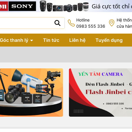
Hotline
Hệ thố
0983 555 336
cửa hà
Góc thanh lý
Tin tức
Liên hệ
Tuyển dụng