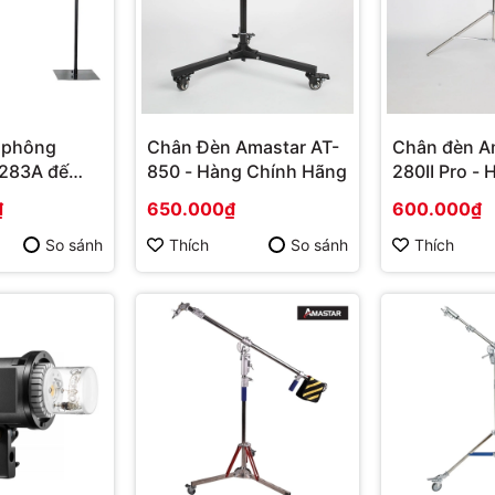
 phông
Chân Đèn Amastar AT-
Chân đèn A
283A đế
850 - Hàng Chính Hãng
280II Pro -
Hãng
₫
650.000₫
600.000₫
So sánh
Thích
So sánh
Thích