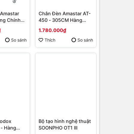
Amastar
Chân Đèn Amastar AT-
àng Chính
450 - 305CM Hàng
Chính Hãng
₫
1.780.000₫
So sánh
Thích
So sánh
Godox
Bộ tạo hình nghệ thuật
 - Hàng
SOONPHO OT1 III