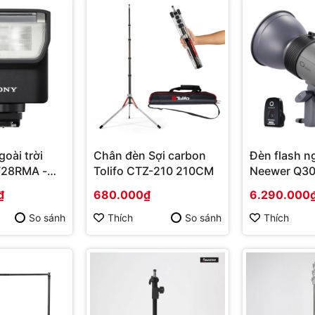
goài trời
Chân đèn Sợi carbon
Đèn flash ng
F28RMA -
Tolifo CTZ-210 210CM
Neewer Q3
 hãng
2.4G - Hàng
₫
680.000₫
6.290.000
hãng
So sánh
Thích
So sánh
Thích