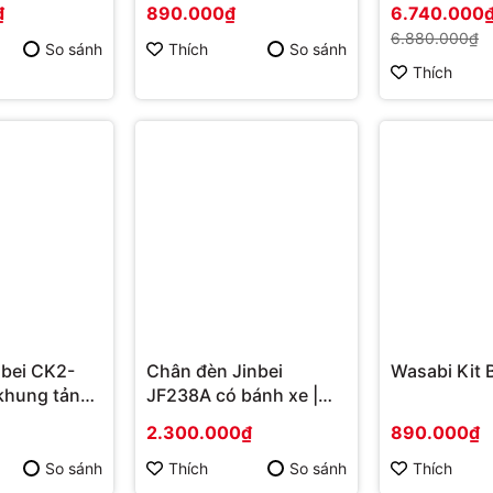
Chính Hãng
₫
890.000₫
6.740.000
6.880.000₫
So sánh
Thích
So sánh
Thích
nbei CK2-
Chân đèn Jinbei
Wasabi Kit
 khung tản
JF238A có bánh xe |
Hàng Chính Hãng
2.300.000₫
890.000₫
So sánh
Thích
So sánh
Thích