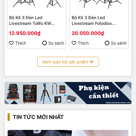
Bộ Kit 3 Đèn Led
Bộ Kit 3 Đèn Led
Livestream Tolifo KW
Livestream Fotodiox
YT3009CDV
YT3008CCV
12.950.000₫
20.050.000₫
Thích
So sánh
Thích
So sánh
Xem toàn bộ sản phẩm
TIN TỨC MỚI NHẤT