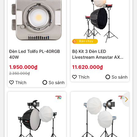
Bán chạy
Đèn Led Tolifo PL-40RGB
Bộ Kit 3 Đèn LED
40W
Livestream Amastar AX
PRO Series
1.950.000₫
11.620.000₫
2.350.000₫
Thích
So sánh
Thích
So sánh