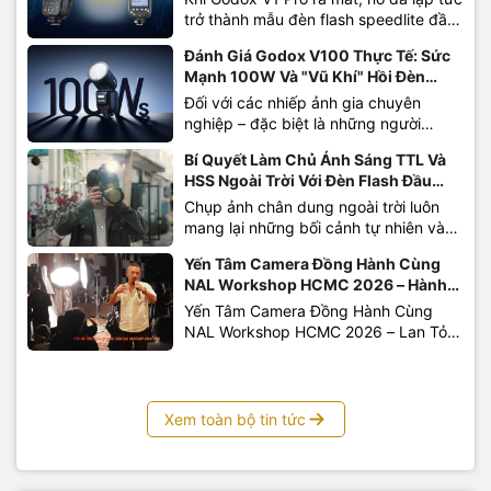
trở thành mẫu đèn flash speedlite đầu
tròn làm mưa làm gió trong cộng đồng
Đánh Giá Godox V100 Thực Tế: Sức
nhiếp ảnh nhờ sự bổ sung của đèn
Mạnh 100W Và "Vũ Khí" Hồi Đèn
flash phụ SU-1 độc đáo và khả năng
Thần Tốc Có Đáng Tiền?
Đối với các nhiếp ảnh gia chuyên
chịu tải bắn liên tục vượt trội. Nhưng
nghiệp – đặc biệt là những người
chưa...
chuyên "chinh chiến" tại các sự kiện,
Bí Quyết Làm Chủ Ánh Sáng TTL Và
tiệc cưới hay sàn diễn thời trang, chiếc
HSS Ngoài Trời Với Đèn Flash Đầu
đèn flash gá máy (speedlite) không chỉ
Tròn Godox V100
Chụp ảnh chân dung ngoài trời luôn
đơn thuần là công cụ bù sáng. Nó là
mang lại những bối cảnh tự nhiên và
"vũ khí" quyết định sự...
phóng khoáng tuyệt vời. Thế nhưng,
Yến Tâm Camera Đồng Hành Cùng
bất kỳ nhiếp ảnh gia nào cũng từng
NAL Workshop HCMC 2026 – Hành
đối mặt với "cơn ác mộng" mang tên
Trình Kết Nối Và Chia Sẻ Giá Trị Thực
Yến Tâm Camera Đồng Hành Cùng
nắng gắt dội từ đỉnh đầu tạo ra những
Tiễn
NAL Workshop HCMC 2026 – Lan Tỏa
vệt bóng đổ xấu...
Giá Trị Thực Chiến Trong Visual
Marketing Ngày 23.06.2026, NAL
Workshop HCMC 2026 đã diễn ra
thành công với sự tham gia của đông
Xem toàn bộ tin tức
đảo học viên, photographer, content
creator và những người đang hoạt
động trong lĩnh...