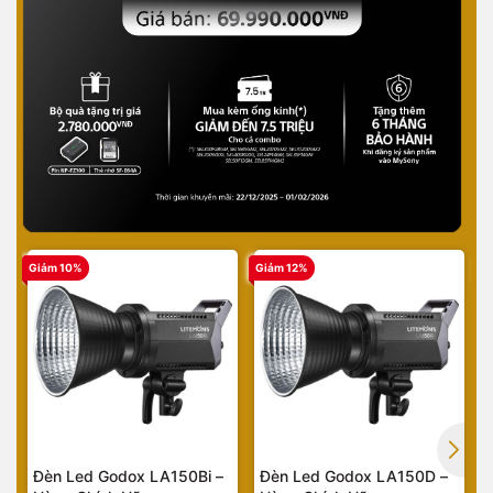
Giảm 10%
Giảm 12%
G
Đèn Led Godox LA150Bi –
Đèn Led Godox LA150D –