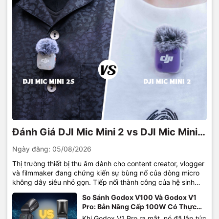
Đánh Giá DJI Mic Mini 2 vs DJI Mic Mini
2S: Bước Tiến Mới Cho Micro Thu Âm
Ngày đăng:
05/08/2026
Siêu Nhỏ
Thị trường thiết bị thu âm dành cho content creator, vlogger
và filmmaker đang chứng kiến sự bùng nổ của dòng micro
không dây siêu nhỏ gọn. Tiếp nối thành công của hệ sinh
thái DJI Mic, sự ra đời của DJI Mic Mini 2 và phiên bản nâng
So Sánh Godox V100 Và Godox V1
cấp DJI...
Pro: Bản Nâng Cấp 100W Có Thực
Sự "Đáng Đồng Tiền Bát Gạo"?
Khi Godox V1 Pro ra mắt, nó đã lập tức