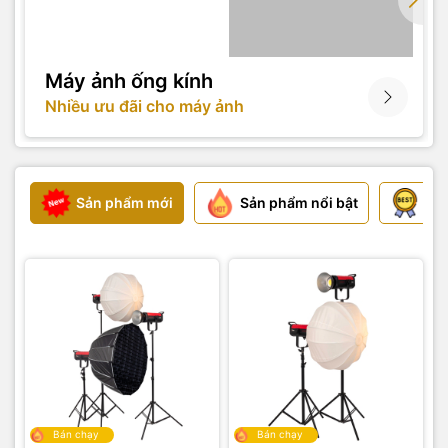
Máy ảnh ống kính
Nhiều ưu đãi cho máy ảnh
Sản phẩm mới
Sản phẩm nổi bật
Sả
Bán chạy
Bán chạy