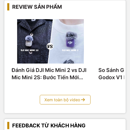
REVIEW SẢN PHẨM
Đánh Giá DJI Mic Mini 2 vs DJI
So Sánh God
Mic Mini 2S: Bước Tiến Mới
Godox V1 Pr
Cho Micro Thu Âm Siêu Nhỏ
100W Có Th
Tiền Bát Gạ
Xem toàn bộ video
FEEDBACK TỪ KHÁCH HÀNG