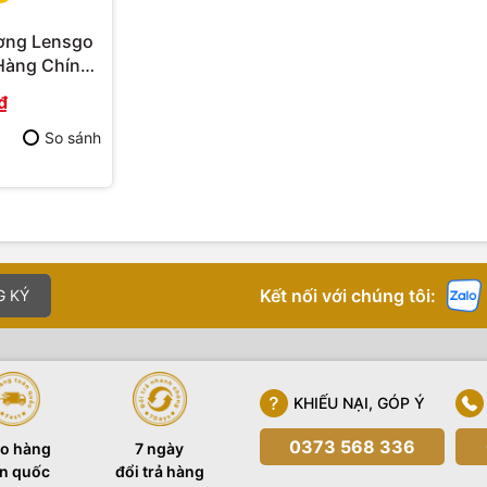
ơng Lensgo
Hàng Chính
₫
So sánh
Kết nối với chúng tôi:
G KÝ
KHIẾU NẠI, GÓP Ý
0373 568 336
o hàng
7 ngày
n quốc
đổi trả hàng