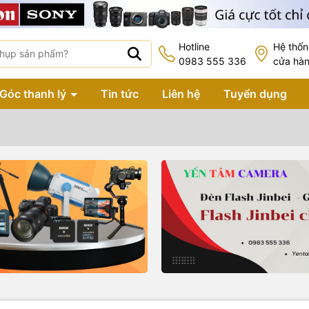
Hotline
Hệ thố
0983 555 336
cửa hà
Góc thanh lý
Tin tức
Liên hệ
Tuyển dụng