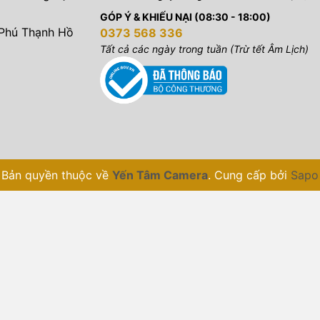
GÓP Ý & KHIẾU NẠI (08:30 - 18:00)
 Phú Thạnh Hồ
0373 568 336
Tất cả các ngày trong tuần (Trừ tết Âm Lịch)
Bản quyền thuộc về
Yến Tâm Camera
.
Cung cấp bởi
Sapo