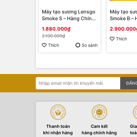
Máy tạo sương Lensgo
Máy tạo sư
Smoke S – Hàng Chính
Smoke B – 
Hãng
Hãng
1.880.000₫
2.900.000
2.100.000₫
Thích
Thích
So sánh
ĐĂN
Thanh toán
Cam kết
Gia
khi nhận hàng
hàng chính hãng
toà