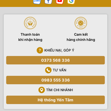
quay phim, các loại đèn phục vụ quay phim, chụp ảnh sản
phẩm, ngoài trời, các sản phẩm, phụ kiện công nghệ hàng
chính hãng. Thiết bị hình ảnh Yến Tâm cũng là đơn vị
setup
trường quay
trọn gói, tư vấn và chuyển giao các công nghệ
trường quay ảo đến mọi khách hàng có nhu cầu.
Thanh toán
Cam kết
khi nhận hàng
hàng chính hãng
KHIẾU NẠI, GÓP Ý
0373 568 336
TƯ VẤN
0983 555 336
TÌM CHI NHÁNH
Hệ thống Yến Tâm