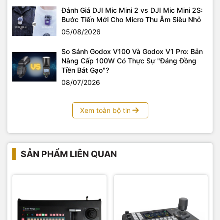
AvMatrix UC1218-4K Pro Được Sử Dụng Cho
Đánh Giá DJI Mic Mini 2 vs DJI Mic Mini 2S:
Bước Tiến Mới Cho Micro Thu Âm Siêu Nhỏ
Mục Đích Gì?
05/08/2026
So Sánh Godox V100 Và Godox V1 Pro: Bản
Nâng Cấp 100W Có Thực Sự "Đáng Đồng
Tiền Bát Gạo"?
08/07/2026
Xem toàn bộ tin
SẢN PHẨM LIÊN QUAN
G
AvMatrix UC1218-4K Pro là công cụ hoàn hảo cho:
Game thủ chuyên nghiệp & Streamer:
Ghi lại gameplay
từ máy console (PS5, Xbox) hoặc PC với chất lượng