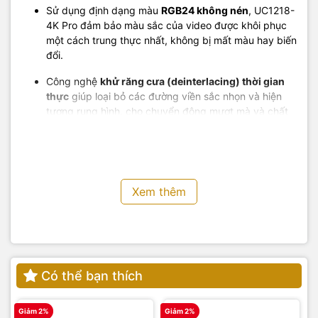
Sử dụng định dạng màu
RGB24 không nén
, UC1218-
4K Pro đảm bảo màu sắc của video được khôi phục
một cách trung thực nhất, không bị mất màu hay biến
đổi.
Công nghệ
khử răng cưa (deinterlacing) thời gian
thực
giúp loại bỏ các đường viền sắc nhọn và hiện
tượng rung hình, cho chuyển động mượt mà và chất
lượng hiển thị tốt hơn đáng kể, đặc biệt quan trọng với
các video có nhiều chuyển động nhanh.
Xem thêm
Có thể bạn thích
Giảm 2%
Giảm 2%
G