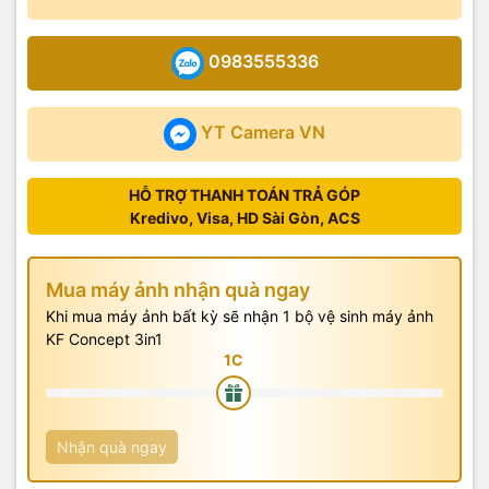
0983555336
YT Camera VN
HỖ TRỢ THANH TOÁN TRẢ GÓP
Kredivo, Visa, HD Sài Gòn, ACS
Mua máy ảnh nhận quà ngay
Khi mua máy ảnh bất kỳ sẽ nhận 1 bộ vệ sinh máy ảnh
KF Concept 3in1
Nhận quà ngay