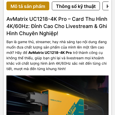
Mô tả sản phẩm
Thông số kỹ thuật
Hướ
AvMatrix UC1218-4K Pro – Card Thu Hình
4K/60Hz: Đỉnh Cao Cho Livestream & Ghi
Hình Chuyên Nghiệp!
Bạn là game thủ, streamer, hay nhà sáng tạo nội dung đang
muốn đưa chất lượng sản phẩm của mình lên một tầm cao
mới? Hãy để
AvMatrix UC1218-4K Pro
trở thành công cụ
không thể thiếu, giúp bạn ghi lại và livestream mọi khoảnh
khắc với chất lượng hình ảnh 4K/60Hz sắc nét đến từng chi
tiết, mượt mà đến từng khung hình!