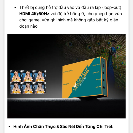
Thiết bị cũng hỗ trợ đầu vào và đầu ra lặp (loop-out)
HDMI 4K/60Hz
với độ trễ bằng 0, cho phép bạn vừa
chơi game, vừa ghi hình mà không gặp bất kỳ gián
đoạn nào.
Hình Ảnh Chân Thực & Sắc Nét Đến Từng Chi Tiết: