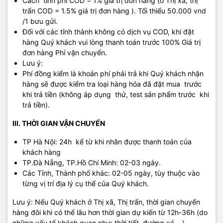
Cách tính phí COD = 1% giá trị đơn hàng (ở Thị xã, thị
trấn COD = 1.5% giá trị đơn hàng ). Tối thiểu 50.000 vnd
/1 bưu gửi.
Đối với các tỉnh thành không có dịch vụ COD, khi đặt
hàng Quý khách vui lòng thanh toán trước 100% Giá trị
đơn hàng Phí vận chuyển.
Lưu ý:
Phí đồng kiểm là khoản phí phải trả khi Quý khách nhận
hàng sẽ được kiểm tra loại hàng hóa đã đặt mua trước
khi trả tiền (không áp dụng thử, test sản phẩm trước khi
trả tiền).
III. THỜI GIAN VẬN CHUYỂN
TP Hà Nội: 24h kể từ khi nhân được thanh toán của
khách hàng
TP.Đà Nẵng, TP.Hồ Chí Minh: 02-03 ngày.
Các Tỉnh, Thành phố khác: 02-05 ngày, tùy thuộc vào
từng vị trí địa lý cụ thể của Quý khách.
Lưu ý: Nếu Quý khách ở Thị xã, Thị trấn, thời gian chuyển
hàng đôi khi có thể lâu hơn thời gian dự kiến từ 12h-36h (do
những yếu tố khách quan như: thời tiết, đường xá,…).