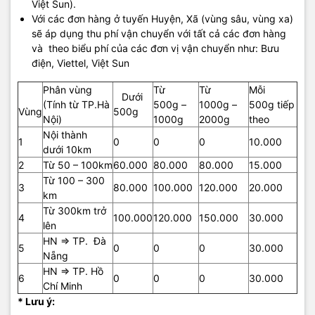
Việt Sun).
Với các đơn hàng ở tuyến Huyện, Xã (vùng sâu, vùng xa)
sẽ áp dụng thu phí vận chuyển với tất cả các đơn hàng
và theo biểu phí của các đơn vị vận chuyển như: Bưu
điện, Viettel, Việt Sun
Phân vùng
Từ
Từ
Mỗi
Dưới
(Tính từ TP.Hà
500g –
1000g –
500g tiếp
Vùng
500g
Nội)
1000g
2000g
theo
Nội thành
1
0
0
0
10.000
dưới 10km
2
Từ 50 – 100km
60.000
80.000
80.000
15.000
Từ 100 – 300
3
80.000
100.000
120.000
20.000
km
Từ 300km trở
4
100.000
120.000
150.000
30.000
lên
HN => TP. Đà
5
0
0
0
30.000
Nẵng
HN => TP. Hồ
6
0
0
0
30.000
Chí Minh
* Lưu ý: