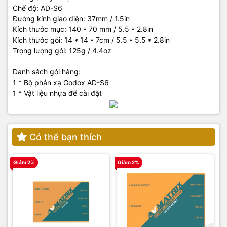
Chế độ: AD-S6
Đường kính giao diện: 37mm / 1.5in
Kích thước mục: 140 * 70 mm / 5.5 * 2.8in
Kích thước gói: 14 * 14 * 7cm / 5.5 * 5.5 * 2.8in
Trọng lượng gói: 125g / 4.4oz
Danh sách gói hàng:
1 * Bộ phản xạ Godox AD-S6
1 * Vật liệu nhựa để cài đặt
Có thể bạn thích
Giảm 2%
Giảm 2%
G