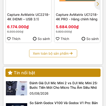
Capture AvMatrix UC2218-
Capture AvMatrix UC1218-
4K (HDMI – USB 3.1)
4K PRO - Hàng chính hãng
6.174.000₫
5.684.000₫
6.300.000₫
5.800.000₫
Thích
So sánh
Thích
So sánh
Xem toàn bộ sản phẩm
Tin nổi bật
Đánh Giá DJI Mic Mini 2 vs DJI Mic Mini 2S:
Bước Tiến Mới Cho Micro Thu Âm Siêu Nhỏ
05/08/2026
So Sánh Godox V100 Và Godox V1 Pro: Bản