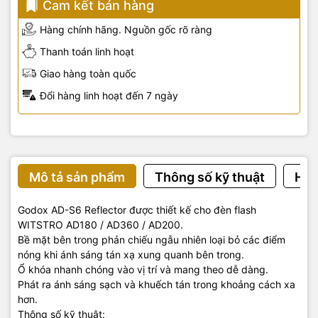
Cam kết bán hàng
Hàng chính hãng. Nguồn gốc rõ ràng
Thanh toán linh hoạt
Giao hàng toàn quốc
Đổi hàng linh hoạt đến 7 ngày
Mô tả sản phẩm
Thông số kỹ thuật
Hướ
Godox AD-S6 Reflector được thiết kế cho đèn flash
WITSTRO AD180 / AD360 / AD200.
Bề mặt bên trong phản chiếu ngẫu nhiên loại bỏ các điểm
nóng khi ánh sáng tán xạ xung quanh bên trong.
Ổ khóa nhanh chóng vào vị trí và mang theo dễ dàng.
Phát ra ánh sáng sạch và khuếch tán trong khoảng cách xa
hơn.
Thông số kỹ thuật: