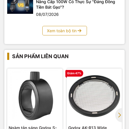
Nâng Cấp 100W Có Thực Sự "Đáng Đồng
Tiền Bát Gạo"?
08/07/2026
Xem toàn bộ tin
SẢN PHẨM LIÊN QUAN
Giảm 47%
G
Ngàm tản sáng Godox S-
Godox AK-R13 Wide