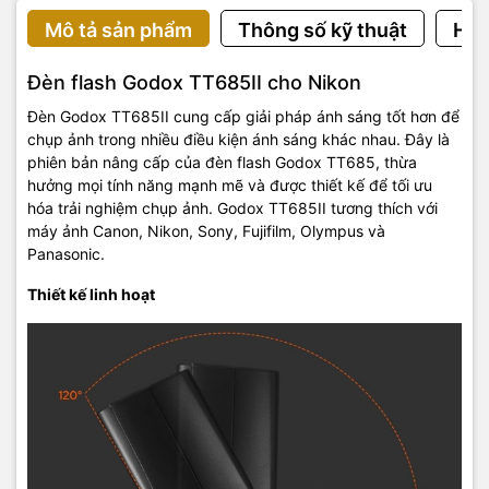
Mô tả sản phẩm
Thông số kỹ thuật
Hướ
Đèn flash Godox TT685II cho Nikon
Đèn Godox TT685II cung cấp giải pháp ánh sáng tốt hơn để
chụp ảnh trong nhiều điều kiện ánh sáng khác nhau. Đây là
phiên bản nâng cấp của đèn flash Godox TT685, thừa
hưởng mọi tính năng mạnh mẽ và được thiết kế để tối ưu
hóa trải nghiệm chụp ảnh. Godox TT685II tương thích với
máy ảnh Canon, Nikon, Sony, Fujifilm, Olympus và
Panasonic.
Thiết kế linh hoạt