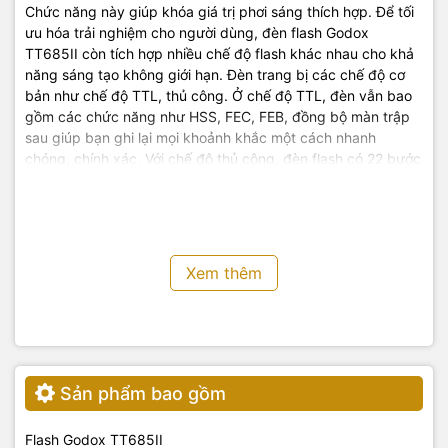
Chức năng này giúp khóa giá trị phơi sáng thích hợp. Để tối
ưu hóa trải nghiệm cho người dùng, đèn flash Godox
TT685II còn tích hợp nhiều chế độ flash khác nhau cho khả
năng sáng tạo không giới hạn. Đèn trang bị các chế độ cơ
bản như chế độ TTL, thủ công. Ở chế độ TTL, đèn vẫn bao
gồm các chức năng như HSS, FEC, FEB, đồng bộ màn trập
sau giúp bạn ghi lại mọi khoảnh khắc một cách nhanh
chóng, chính xác. Với chế độ thủ công, đèn flash có 22 bước
công suất đầu ra từ 1/1 dến 1/128 để bạn điều chỉnh dễ
dàng.
Hệ thống không dây Godox 2.4G
Xem thêm
Sản phẩm bao gồm
Flash Godox TT685II