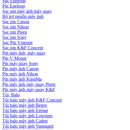
Sạc Eneloop
Pin Eneloop
Sạc pin máy ảnh máy quay
Bộ trợ nguồn máy ảnh
Sạc pin Canon
Sạc pin Nikon
Sạc pin Pisen
Sạc pin Sony
Sạc Pin Vmount
Sạc pin K&F Concept
Pin máy ảnh, máy quay
Pin V Mount
Pin máy quay Sony
Pin máy ảnh Canon
Pin máy ảnh Nikon
Pin máy ảnh KingMa
Pin máy ảnh máy quay Pisen
Pin máy ảnh máy quay K&F
Túi, Balo
Túi balo máy ảnh K&F Concept
Túi balo máy ảnh Benro
Túi balo máy ảnh Eirmai
Túi balo máy ảnh Lowepro
Túi balo máy ảnh Caden
Túi balo máy ảnh Vanguard