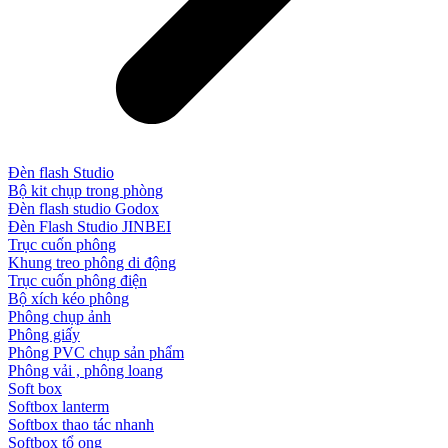
Đèn flash Studio
Bộ kit chụp trong phòng
Đèn flash studio Godox
Đèn Flash Studio JINBEI
Trục cuốn phông
Khung treo phông di động
Trục cuốn phông điện
Bộ xích kéo phông
Phông chụp ảnh
Phông giấy
Phông PVC chụp sản phẩm
Phông vải , phông loang
Soft box
Softbox lanterm
Softbox thao tác nhanh
Softbox tổ ong