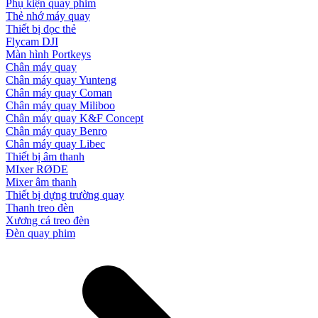
Phụ kiện quay phim
Thẻ nhớ máy quay
Thiết bị đọc thẻ
Flycam DJI
Màn hình Portkeys
Chân máy quay
Chân máy quay Yunteng
Chân máy quay Coman
Chân máy quay Miliboo
Chân máy quay K&F Concept
Chân máy quay Benro
Chân máy quay Libec
Thiết bị âm thanh
MIxer RØDE
Mixer âm thanh
Thiết bị dựng trường quay
Thanh treo đèn
Xương cá treo đèn
Đèn quay phim