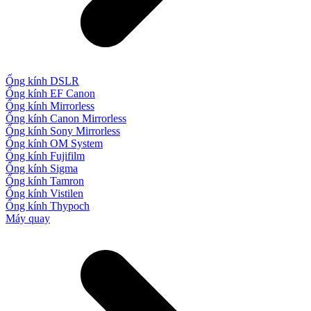
Ống kính DSLR
Ống kính EF Canon
Ống kính Mirrorless
Ống kính Canon Mirrorless
Ống kính Sony Mirrorless
Ống kính OM System
Ống kính Fujifilm
Ống kính Sigma
Ống kính Tamron
Ống kính Vistilen
Ống kính Thypoch
Máy quay