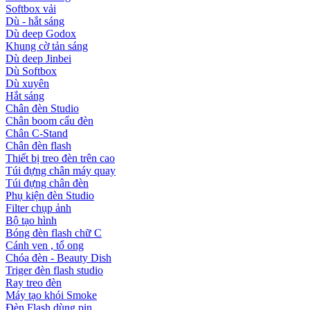
Softbox vải
Dù - hắt sáng
Dù deep Godox
Khung cờ tản sáng
Dù deep Jinbei
Dù Softbox
Dù xuyên
Hắt sáng
Chân đèn Studio
Chân boom cẩu đèn
Chân C-Stand
Chân đèn flash
Thiết bị treo đèn trên cao
Túi đựng chân máy quay
Túi đựng chân đèn
Phụ kiện đèn Studio
Filter chụp ảnh
Bộ tạo hình
Bóng đèn flash chữ C
Cánh ven , tổ ong
Chóa đèn - Beauty Dish
Triger đèn flash studio
Ray treo đèn
Máy tạo khói Smoke
Đèn Flash dùng pin