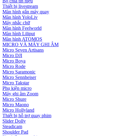
Bộ chia tín hiệu
Thiết bị livestream
Màn hình gắn máy quay
Màn hình YoloLiv
Máy nhắc chữ
Màn hình Feelworld
Màn hình Liliput
Màn hình ATOMOS
MICRO VÀ MÁY GHI ÂM
Micro Seven Artisans
Micro DJI
Micro Boya
Micro Rode
Micro Saramonic
Micro Sennheiser
Micro Takstar
Phụ kiện micro
Máy ghi âm Zoom
Micro Shure
Micro Maono
Micro Hollyland
Thiết bị hỗ trợ quay phim
Slider Dolly
Steadicam
Shoulder Pad