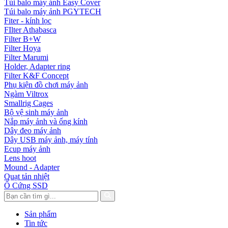
Túi balo máy ảnh Easy Cover
Túi balo máy ảnh PGYTECH
Fiter - kính lọc
FIlter Athabasca
Filter B+W
Filter Hoya
Filter Marumi
Holder, Adapter ring
Filter K&F Concept
Phụ kiện đồ chơi máy ảnh
Ngàm Viltrox
Smallrig Cages
Bộ vệ sinh máy ảnh
Nắp máy ảnh và ống kính
Dây đeo máy ảnh
Dây USB máy ảnh, máy tính
Ecup máy ảnh
Lens hoot
Mound - Adapter
Quạt tản nhiệt
Ổ Cứng SSD
Sản phẩm
Tin tức