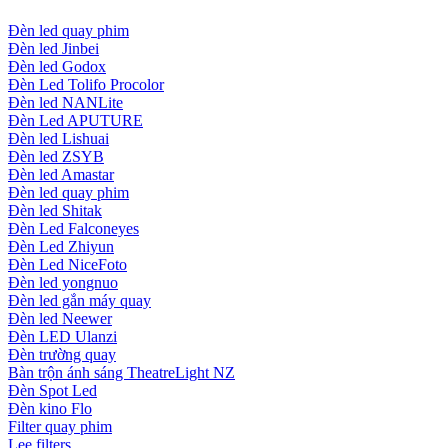
Đèn led quay phim
Đèn led Jinbei
Đèn led Godox
Đèn Led Tolifo Procolor
Đèn led NANLite
Đèn Led APUTURE
Đèn led Lishuai
Đèn led ZSYB
Đèn led Amastar
Đèn led quay phim
Đèn led Shitak
Đèn Led Falconeyes
Đèn Led Zhiyun
Đèn Led NiceFoto
Đèn led yongnuo
Đèn led gắn máy quay
Đèn led Neewer
Đèn LED Ulanzi
Đèn trường quay
Bàn trộn ánh sáng TheatreLight NZ
Đèn Spot Led
Đèn kino Flo
Filter quay phim
Lee filters