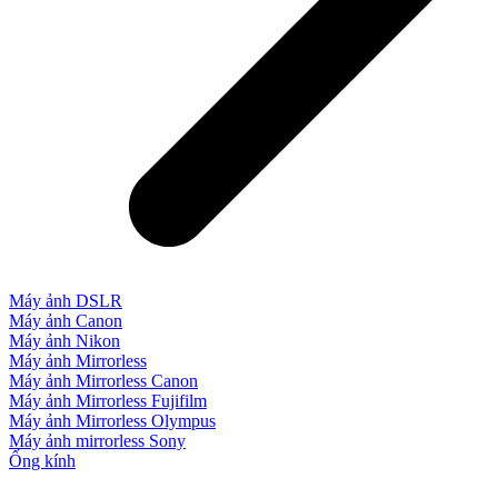
Máy ảnh DSLR
Máy ảnh Canon
Máy ảnh Nikon
Máy ảnh Mirrorless
Máy ảnh Mirrorless Canon
Máy ảnh Mirrorless Fujifilm
Máy ảnh Mirrorless Olympus
Máy ảnh mirrorless Sony
Ống kính