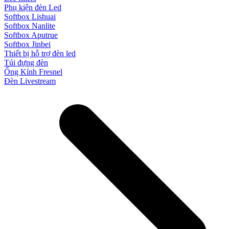
Phụ kiện đèn Led
Softbox Lishuai
Softbox Nanlite
Softbox Aputrue
Softbox Jinbei
Thiết bị hỗ trợ đèn led
Túi đựng đèn
Ống Kính Fresnel
Đèn Livestream