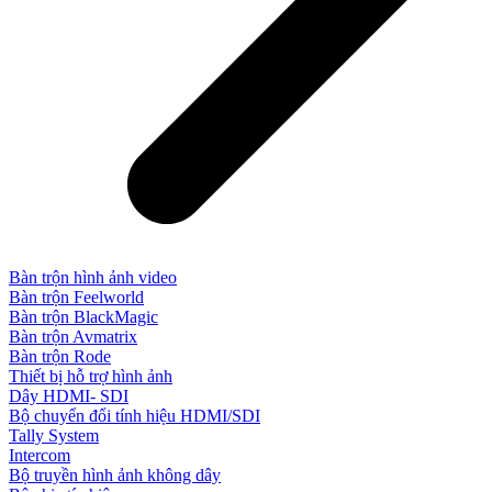
Bàn trộn hình ảnh video
Bàn trộn Feelworld
Bàn trộn BlackMagic
Bàn trộn Avmatrix
Bàn trộn Rode
Thiết bị hỗ trợ hình ảnh
Dây HDMI- SDI
Bộ chuyển đổi tính hiệu HDMI/SDI
Tally System
Intercom
Bộ truyền hình ảnh không dây