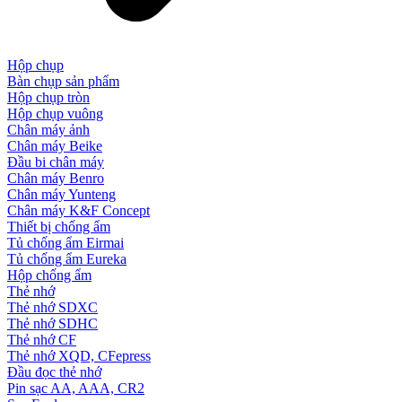
Hộp chụp
Bàn chụp sản phẩm
Hộp chụp tròn
Hộp chụp vuông
Chân máy ảnh
Chân máy Beike
Đầu bi chân máy
Chân máy Benro
Chân máy Yunteng
Chân máy K&F Concept
Thiết bị chống ẩm
Tủ chống ẩm Eirmai
Tủ chống ẩm Eureka
Hộp chống ẩm
Thẻ nhớ
Thẻ nhớ SDXC
Thẻ nhớ SDHC
Thẻ nhớ CF
Thẻ nhớ XQD, CFepress
Đầu đọc thẻ nhớ
Pin sạc AA, AAA, CR2