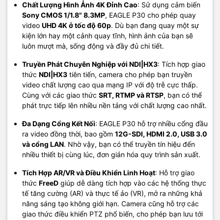
Chất Lượng Hình Ảnh 4K Đỉnh Cao
: Sử dụng cảm biến
Sony CMOS 1/1.8" 8.3MP
, EAGLE P30 cho phép quay
video
UHD 4K ở tốc độ 60p
. Dù bạn đang quay một sự
kiện lớn hay một cảnh quay tĩnh, hình ảnh của bạn sẽ
luôn mượt mà, sống động và đầy đủ chi tiết.
Truyền Phát Chuyên Nghiệp với NDI|HX3
: Tích hợp giao
thức
NDI|HX3
tiên tiến, camera cho phép bạn truyền
video chất lượng cao qua mạng IP với độ trễ cực thấp.
Cùng với các giao thức
SRT, RTMP và RTSP
, bạn có thể
phát trực tiếp lên nhiều nền tảng với chất lượng cao nhất.
Đa Dạng Cổng Kết Nối
: EAGLE P30 hỗ trợ nhiều cổng đầu
ra video đồng thời, bao gồm
12G-SDI, HDMI 2.0, USB 3.0
và cổng LAN
. Nhờ vậy, bạn có thể truyền tín hiệu đến
nhiều thiết bị cùng lúc, đơn giản hóa quy trình sản xuất.
Tích Hợp AR/VR và Điều Khiển Linh Hoạt
: Hỗ trợ giao
thức
FreeD
giúp dễ dàng tích hợp vào các hệ thống thực
tế tăng cường (AR) và thực tế ảo (VR), mở ra những khả
năng sáng tạo không giới hạn. Camera cũng hỗ trợ các
giao thức điều khiển PTZ phổ biến, cho phép bạn lưu tới