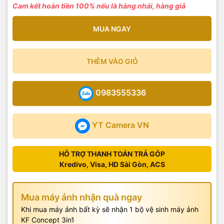
Cam kết hoàn tiền 100% nếu là hàng nhái, hàng giả
MUA NGAY
THÊM VÀO GIỎ
0983555336
YT Camera VN
HỖ TRỢ THANH TOÁN TRẢ GÓP
Kredivo, Visa, HD Sài Gòn, ACS
Mua máy ảnh nhận quà ngay
Khi mua máy ảnh bất kỳ sẽ nhận 1 bộ vệ sinh máy ảnh
KF Concept 3in1