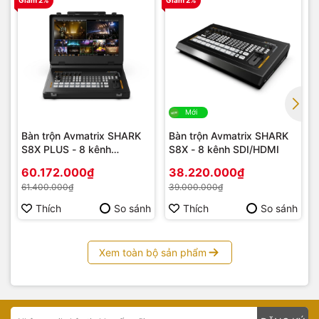
Giảm 2%
Giảm 2%
G
Mới
Bàn trộn Avmatrix SHARK
Bàn trộn Avmatrix SHARK
S8X PLUS - 8 kênh
S8X - 8 kênh SDI/HDMI
SDI/HDMI LCD FHD 17.3
60.172.000₫
38.220.000₫
inch
61.400.000₫
39.000.000₫
Thích
So sánh
Thích
So sánh
Xem toàn bộ sản phẩm