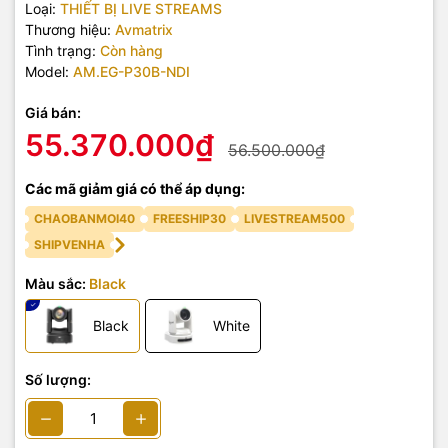
Loại:
THIẾT BỊ LIVE STREAMS
Thương hiệu:
Avmatrix
Tình trạng:
Còn hàng
Model:
AM.EG-P30B-NDI
Giá bán:
55.370.000₫
56.500.000₫
Các mã giảm giá có thể áp dụng:
CHAOBANMOI40
FREESHIP30
LIVESTREAM500
SHIPVENHA
Màu sắc:
Black
Black
White
Số lượng: