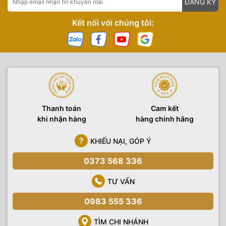
ĐĂNG KÝ
Kết nối với chúng tôi:
Thanh toán
Cam kết
khi nhận hàng
hàng chính hãng
KHIẾU NẠI, GÓP Ý
0373 568 336
TƯ VẤN
0983 555 336
TÌM CHI NHÁNH