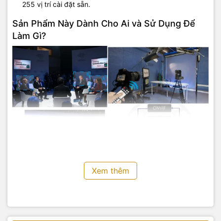
255 vị trí cài đặt sẵn.
Sản Phẩm Này Dành Cho Ai và Sử Dụng Để
Làm Gì?
Xem thêm
EAGLE P30
là công cụ hoàn hảo cho:
Các nhà sản xuất chương trình và đài truyền hình
: Dùng
để ghi hình các buổi talkshow, tin tức, phỏng vấn với chất
lượng 4K.