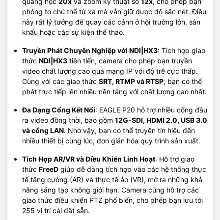
quang học
20x
và zoom kỹ thuật số
12x
, cho phép bạn
phóng to chủ thể từ xa mà vẫn giữ được độ sắc nét. Điều
này rất lý tưởng để quay các cảnh ở hội trường lớn, sân
khấu hoặc các sự kiện thể thao.
Truyền Phát Chuyên Nghiệp với NDI|HX3
: Tích hợp giao
thức
NDI|HX3
tiên tiến, camera cho phép bạn truyền
video chất lượng cao qua mạng IP với độ trễ cực thấp.
Cùng với các giao thức
SRT, RTMP và RTSP
, bạn có thể
phát trực tiếp lên nhiều nền tảng với chất lượng cao nhất.
Đa Dạng Cổng Kết Nối
: EAGLE P20 hỗ trợ nhiều cổng đầu
ra video đồng thời, bao gồm
12G-SDI, HDMI 2.0, USB 3.0
và cổng LAN
. Nhờ vậy, bạn có thể truyền tín hiệu đến
nhiều thiết bị cùng lúc, đơn giản hóa quy trình sản xuất.
Tích Hợp AR/VR và Điều Khiển Linh Hoạt
: Hỗ trợ giao
thức
FreeD
giúp dễ dàng tích hợp vào các hệ thống thực
tế tăng cường (AR) và thực tế ảo (VR), mở ra những khả
năng sáng tạo không giới hạn. Camera cũng hỗ trợ các
giao thức điều khiển PTZ phổ biến, cho phép bạn lưu tới
255 vị trí cài đặt sẵn.