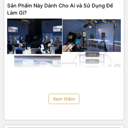
Sản Phẩm Này Dành Cho Ai và Sử Dụng Để
Làm Gì?
EAGLE P20
là công cụ hoàn hảo cho:
Xem thêm
Các nhà sản xuất chương trình và đài truyền hình
: Dùng
để ghi hình các buổi talkshow, tin tức, phỏng vấn với chất
lượng 4K.
Các tổ chức sự kiện và doanh nghiệp
: Ghi lại các buổi