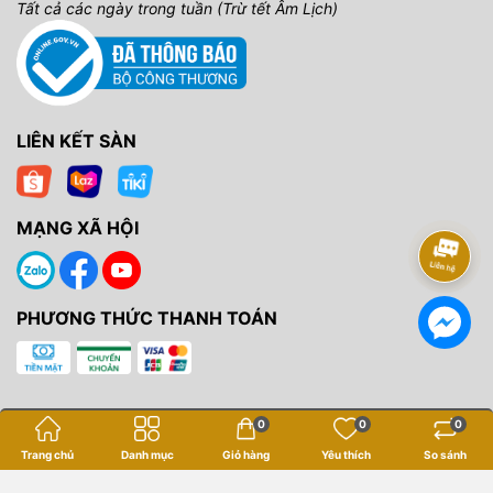
Tất cả các ngày trong tuần (Trừ tết Âm Lịch)
LIÊN KẾT SÀN
MẠNG XÃ HỘI
PHƯƠNG THỨC THANH TOÁN
0
0
0
Trang chủ
Danh mục
Giỏ hàng
Yêu thích
So sánh
Bản quyền thuộc về
Yến Tâm Camera
.
Cung cấp bởi
Sapo