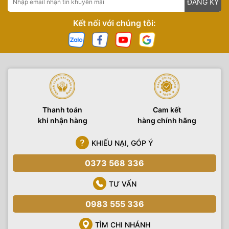
ĐĂNG KÝ
Kết nối với chúng tôi:
Thanh toán
Cam kết
khi nhận hàng
hàng chính hãng
KHIẾU NẠI, GÓP Ý
0373 568 336
TƯ VẤN
0983 555 336
TÌM CHI NHÁNH