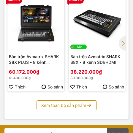
Giảm 2%
Giảm 2%
G
Mới
Bàn trộn Avmatrix SHARK
Bàn trộn Avmatrix SHARK
S8X PLUS - 8 kênh
S8X - 8 kênh SDI/HDMI
SDI/HDMI LCD FHD 17.3
60.172.000₫
38.220.000₫
inch
61.400.000₫
39.000.000₫
Thích
So sánh
Thích
So sánh
Xem toàn bộ sản phẩm