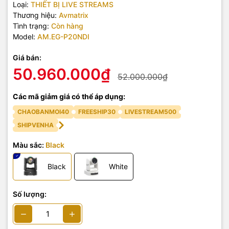
Loại:
THIẾT BỊ LIVE STREAMS
Thương hiệu:
Avmatrix
Tình trạng:
Còn hàng
Model:
AM.EG-P20NDI
Giá bán:
50.960.000₫
52.000.000₫
Các mã giảm giá có thể áp dụng:
CHAOBANMOI40
FREESHIP30
LIVESTREAM500
SHIPVENHA
Màu sắc:
Black
Black
White
Số lượng: