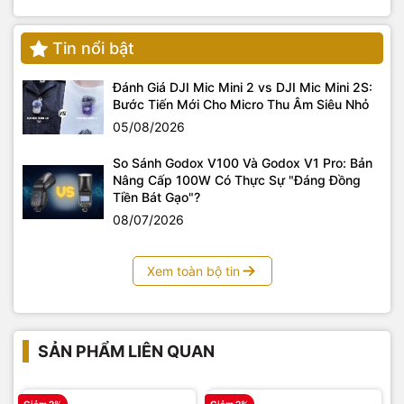
trường quay ảo đến mọi khách hàng có nhu cầu.
Tin nổi bật
Đánh Giá DJI Mic Mini 2 vs DJI Mic Mini 2S:
Bước Tiến Mới Cho Micro Thu Âm Siêu Nhỏ
05/08/2026
So Sánh Godox V100 Và Godox V1 Pro: Bản
Nâng Cấp 100W Có Thực Sự "Đáng Đồng
Tiền Bát Gạo"?
08/07/2026
Xem toàn bộ tin
SẢN PHẨM LIÊN QUAN