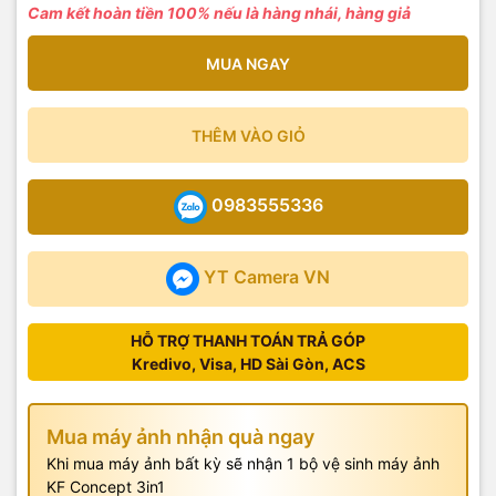
Cam kết hoàn tiền 100% nếu là hàng nhái, hàng giả
MUA NGAY
THÊM VÀO GIỎ
0983555336
YT Camera VN
HỖ TRỢ THANH TOÁN TRẢ GÓP
Kredivo, Visa, HD Sài Gòn, ACS
Mua máy ảnh nhận quà ngay
Khi mua máy ảnh bất kỳ sẽ nhận 1 bộ vệ sinh máy ảnh
KF Concept 3in1