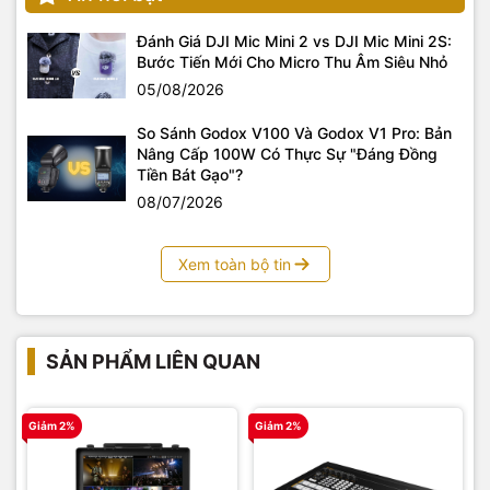
Đánh Giá DJI Mic Mini 2 vs DJI Mic Mini 2S:
Bước Tiến Mới Cho Micro Thu Âm Siêu Nhỏ
05/08/2026
So Sánh Godox V100 Và Godox V1 Pro: Bản
Nâng Cấp 100W Có Thực Sự "Đáng Đồng
Tiền Bát Gạo"?
08/07/2026
Xem toàn bộ tin
SẢN PHẨM LIÊN QUAN
Giảm 2%
Giảm 2%
G