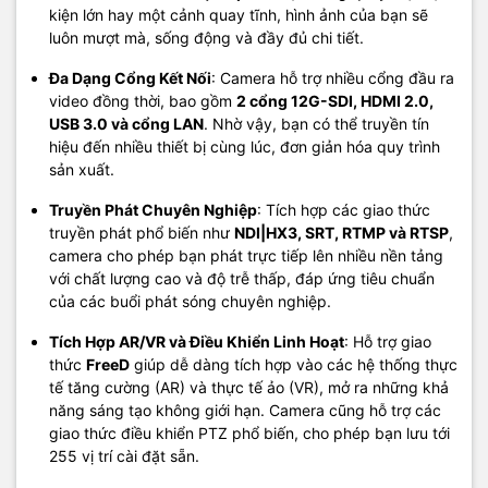
kiện lớn hay một cảnh quay tĩnh, hình ảnh của bạn sẽ
luôn mượt mà, sống động và đầy đủ chi tiết.
Đa Dạng Cổng Kết Nối
: Camera hỗ trợ nhiều cổng đầu ra
video đồng thời, bao gồm
2 cổng 12G-SDI, HDMI 2.0,
USB 3.0 và cổng LAN
. Nhờ vậy, bạn có thể truyền tín
hiệu đến nhiều thiết bị cùng lúc, đơn giản hóa quy trình
sản xuất.
Truyền Phát Chuyên Nghiệp
: Tích hợp các giao thức
truyền phát phổ biến như
NDI|HX3, SRT, RTMP và RTSP
,
camera cho phép bạn phát trực tiếp lên nhiều nền tảng
với chất lượng cao và độ trễ thấp, đáp ứng tiêu chuẩn
của các buổi phát sóng chuyên nghiệp.
Tích Hợp AR/VR và Điều Khiển Linh Hoạt
: Hỗ trợ giao
thức
FreeD
giúp dễ dàng tích hợp vào các hệ thống thực
tế tăng cường (AR) và thực tế ảo (VR), mở ra những khả
năng sáng tạo không giới hạn. Camera cũng hỗ trợ các
giao thức điều khiển PTZ phổ biến, cho phép bạn lưu tới
255 vị trí cài đặt sẵn.