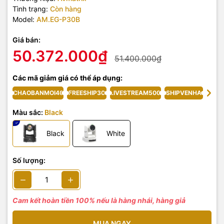
Tình trạng:
Còn hàng
Model:
AM.EG-P30B
Giá bán:
50.372.000₫
51.400.000₫
Các mã giảm giá có thể áp dụng:
CHAOBANMOI40
FREESHIP30
LIVESTREAM500
SHIPVENHA
Màu sắc:
Black
Black
White
Số lượng:
Cam kết hoàn tiền 100% nếu là hàng nhái, hàng giả
MUA NGAY