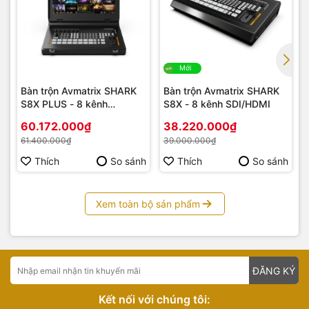
Mới
Bàn trộn Avmatrix SHARK
Bàn trộn Avmatrix SHARK
S8X PLUS - 8 kênh
S8X - 8 kênh SDI/HDMI
SDI/HDMI LCD FHD 17.3
60.172.000₫
38.220.000₫
inch
61.400.000₫
39.000.000₫
Thích
So sánh
Thích
So sánh
Xem toàn bộ sản phẩm
ĐĂNG KÝ
Kết nối với chúng tôi: