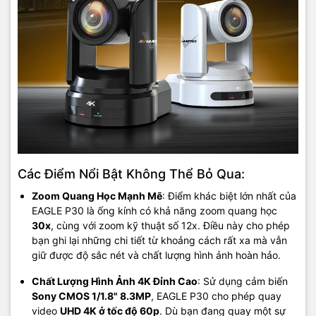
Các Điểm Nổi Bật Không Thể Bỏ Qua:
Zoom Quang Học Mạnh Mẽ
: Điểm khác biệt lớn nhất của
EAGLE P30 là ống kính có khả năng zoom quang học
30x
, cùng với zoom kỹ thuật số 12x. Điều này cho phép
bạn ghi lại những chi tiết từ khoảng cách rất xa mà vẫn
giữ được độ sắc nét và chất lượng hình ảnh hoàn hảo.
Chất Lượng Hình Ảnh 4K Đỉnh Cao
: Sử dụng cảm biến
Sony CMOS 1/1.8" 8.3MP
, EAGLE P30 cho phép quay
video
UHD 4K ở tốc độ 60p
. Dù bạn đang quay một sự