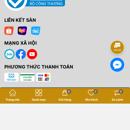
LIÊN KẾT SÀN
MẠNG XÃ HỘI
PHƯƠNG THỨC THANH TOÁN
0
0
0
Trang chủ
Danh mục
Giỏ hàng
Yêu thích
So sánh
Bản quyền thuộc về
Yến Tâm Camera
.
Cung cấp bởi
Sapo