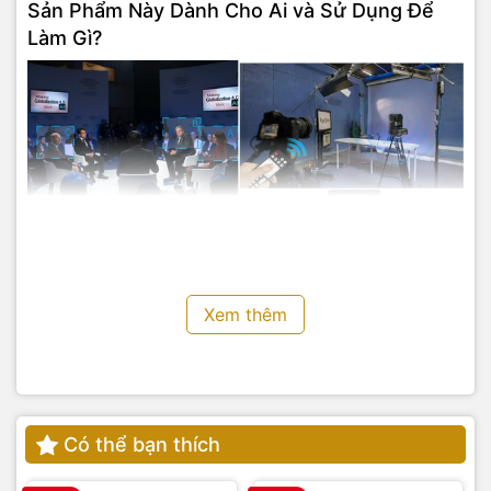
Sản Phẩm Này Dành Cho Ai và Sử Dụng Để
Làm Gì?
Xem thêm
EAGLE P30
là công cụ hoàn hảo cho:
Các nhà sản xuất chương trình và đài truyền hình
: Dùng
để ghi hình các buổi talkshow, tin tức, phỏng vấn và các
sự kiện trực tiếp với chất lượng 4K.
Có thể bạn thích
Các tổ chức sự kiện và doanh nghiệp
: Ghi lại các buổi