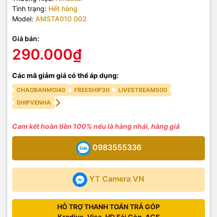
Tình trạng:
Hết hàng
Model:
AMSTA010 002
Giá bán:
290.000₫
Các mã giảm giá có thể áp dụng:
CHAOBANMOI40
FREESHIP30
LIVESTREAM500
SHIPVENHA
Cam kết hoàn tiền 100% nếu là hàng nhái, hàng giả
0983555336
YT Camera VN
HỖ TRỢ THANH TOÁN TRẢ GÓP
Kredivo, Visa, HD Sài Gòn, ACS