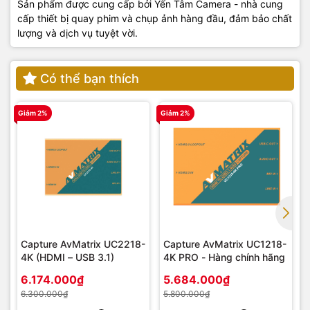
Sản phẩm được cung cấp bởi Yến Tâm Camera - nhà cung
cấp thiết bị quay phim và chụp ảnh hàng đầu, đảm bảo chất
lượng và dịch vụ tuyệt vời.
Có thể bạn thích
Giảm 2%
Giảm 2%
G
Capture AvMatrix UC2218-
Capture AvMatrix UC1218-
4K (HDMI – USB 3.1)
4K PRO - Hàng chính hãng
6.174.000₫
5.684.000₫
6.300.000₫
5.800.000₫