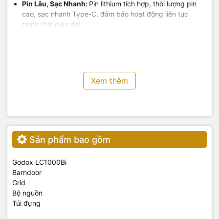
Pin Lâu, Sạc Nhanh:
Pin lithium tích hợp, thời lượng pin
cao, sạc nhanh Type-C, đảm bảo hoạt động liên tục
trong thời gian dài.
Điều Khiển Dễ Dàng:
Điều khiển thuận tiện qua thiết bị
hoặc ứng dụng di động, kết nối Bluetooth ổn định trong
phạm vi 30m.
Hoạt Động Êm Ái:
Quạt tản nhiệt hiệu quả, giảm thiểu
tiếng ồn, tạo môi trường làm việc yên tĩnh.
Xem thêm
Sử Dụng Cho Mục Đích Gì?
Sản phẩm bao gồm
Godox LC1000Bi
Barndoor
Grid
Bộ nguồn
Túi đựng