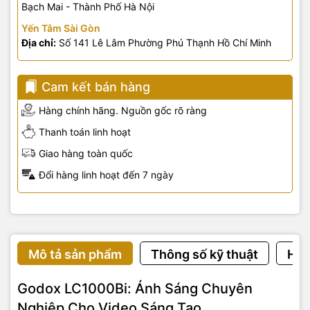
Bạch Mai - Thành Phố Hà Nội
Yến Tâm Sài Gòn
Địa chỉ:
Số 141 Lê Lâm Phường Phú Thạnh Hồ Chí Minh
Cam kết bán hàng
Hàng chính hãng. Nguồn gốc rõ ràng
Thanh toán linh hoạt
Giao hàng toàn quốc
Đổi hàng linh hoạt đến 7 ngày
Mô tả sản phẩm
Thông số kỹ thuật
Hướ
Godox LC1000Bi: Ánh Sáng Chuyên
Nghiệp Cho Video Sáng Tạo