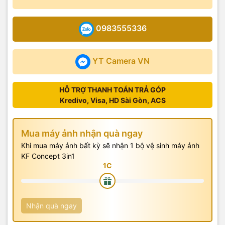
0983555336
YT Camera VN
HỖ TRỢ THANH TOÁN TRẢ GÓP
Kredivo, Visa, HD Sài Gòn, ACS
Mua máy ảnh nhận quà ngay
Khi mua máy ảnh bất kỳ sẽ nhận 1 bộ vệ sinh máy ảnh
KF Concept 3in1
Nhận quà ngay