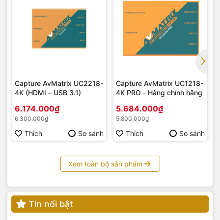
Capture AvMatrix UC2218-
Capture AvMatrix UC1218-
4K (HDMI – USB 3.1)
4K PRO - Hàng chính hãng
6.174.000₫
5.684.000₫
6.300.000₫
5.800.000₫
Jinbei TR-Q8 Dành Cho:
Thích
So sánh
Thích
So sánh
Nhiếp ảnh gia chuyên nghiệp: Chụp ảnh studio, ảnh thời
trang, ảnh sự kiện,...
Xem toàn bộ sản phẩm
Nhà làm phim: Tạo hiệu ứng ánh sáng đặc biệt cho các
cảnh quay.
Người đam mê nhiếp ảnh: Nâng cao kỹ năng và sáng tạo
với ánh sáng.
Tin nổi bật
Tại Sao Nên Chọn Jinbei TR-Q8?