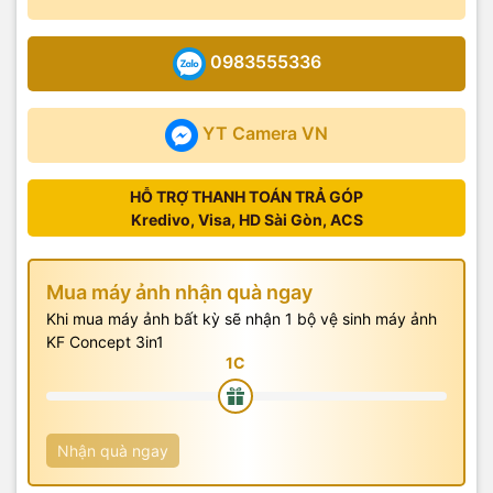
0983555336
YT Camera VN
HỖ TRỢ THANH TOÁN TRẢ GÓP
Kredivo, Visa, HD Sài Gòn, ACS
Mua máy ảnh nhận quà ngay
Khi mua máy ảnh bất kỳ sẽ nhận 1 bộ vệ sinh máy ảnh
KF Concept 3in1
Nhận quà ngay