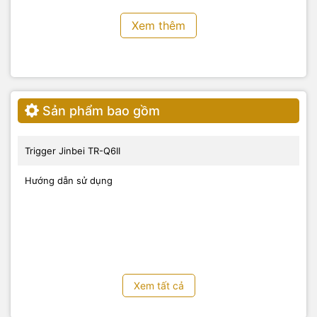
bạn có thể sử dụng mức ánh sáng tối ưu cho mọi tình huống.
Xem thêm
Sản phẩm bao gồm
Trigger Jinbei TR-Q6II
Hướng dẫn sử dụng
Hoạt động bằng pin AA tiêu chuẩn
nhờ nguồn điện Với pin AA tiêu chuẩn, TR-Q6II có thể được
sử dụng mọi lúc, mọi nơi. Pin rất dễ thay và luôn sẵn có nên
bạn không phải lo lắng về việc hết pin và có thể tập trung
vào việc có được bức ảnh hoàn hảo.
Xem tất cả