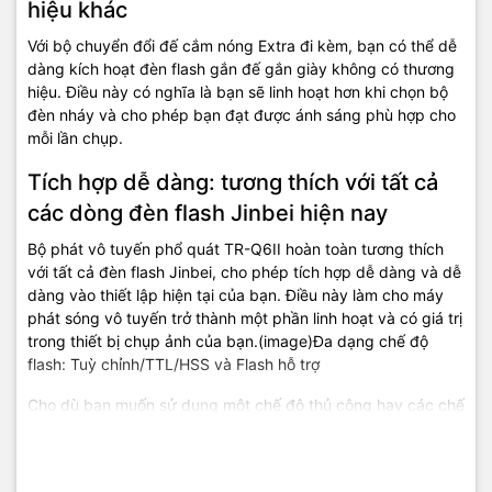
hiệu khác
Với bộ chuyển đổi đế cắm nóng Extra đi kèm, bạn có thể dễ
dàng kích hoạt đèn flash gắn đế gắn giày không có thương
hiệu. Điều này có nghĩa là bạn sẽ linh hoạt hơn khi chọn bộ
đèn nháy và cho phép bạn đạt được ánh sáng phù hợp cho
mỗi lần chụp.
Tích hợp dễ dàng: tương thích với tất cả
các dòng đèn flash Jinbei hiện nay
Bộ phát vô tuyến phổ quát TR-Q6II hoàn toàn tương thích
với tất cả đèn flash Jinbei, cho phép tích hợp dễ dàng và dễ
dàng vào thiết lập hiện tại của bạn. Điều này làm cho máy
phát sóng vô tuyến trở thành một phần linh hoạt và có giá trị
trong thiết bị chụp ảnh của bạn.(image)Đa dạng chế độ
flash: Tuỳ chỉnh/TTL/HSS và Flash hỗ trợ
Cho dù bạn muốn sử dụng một chế độ thủ công hay các chế
độ TTL (Qua ống kính) và HSS (Đồng bộ tốc độ cao) nâng
cao, TR-Q6II Universal đều mang đến cho bạn sự linh hoạt
cần thiết. Tùy thuộc vào chế độ đèn flash của bạn hỗ trợ,