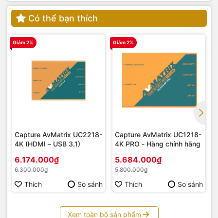
Có thể bạn thích
Giảm 2%
Giảm 2%
G
Capture AvMatrix UC2218-
Capture AvMatrix UC1218-
4K (HDMI – USB 3.1)
4K PRO - Hàng chính hãng
6.174.000₫
5.684.000₫
6.300.000₫
5.800.000₫
Thích
So sánh
Thích
So sánh
Sản phẩm được bán với giá ưu đãi tại
Yến Tâm Camera
, liên
hệ hotline 0983555336 để có giá tốt nhất .
Xem toàn bộ sản phẩm