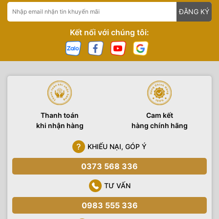
ĐĂNG KÝ
Kết nối với chúng tôi:
Thanh toán
Cam kết
khi nhận hàng
hàng chính hãng
KHIẾU NẠI, GÓP Ý
0373 568 336
TƯ VẤN
0983 555 336