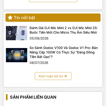
Yến Tâm Camera
chuyên cung cấp các loại micro thu âm
dùng cho máy ảnh, máy quay, điện thoại, máy tính hàng
chính hãng – Luôn có nhiều ưu đãi khủng cho các dòng
Tin nổi bật
Saramonic , sony , Boya
Đánh Giá DJI Mic Mini 2 vs DJI Mic Mini 2S:
Bước Tiến Mới Cho Micro Thu Âm Siêu Nhỏ
05/08/2026
So Sánh Godox V100 Và Godox V1 Pro: Bản
Nâng Cấp 100W Có Thực Sự "Đáng Đồng
Tiền Bát Gạo"?
08/07/2026
Xem toàn bộ tin
SẢN PHẨM LIÊN QUAN