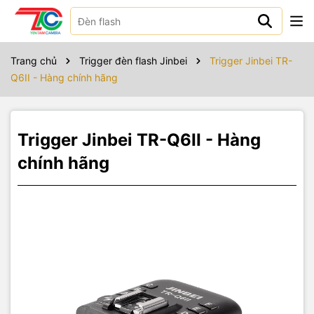
Sản phẩm bao gồm
Trigger Jinbei TR-Q6II
Trang chủ
Trigger đèn flash Jinbei
Trigger Jinbei TR-
Q6II - Hàng chính hãng
Hướng dẫn sử dụng
Trigger Jinbei TR-Q6II - Hàng
chính hãng