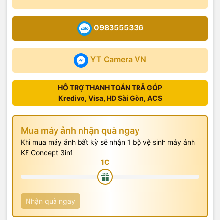
0983555336
YT Camera VN
HỖ TRỢ THANH TOÁN TRẢ GÓP
Kredivo, Visa, HD Sài Gòn, ACS
Mua máy ảnh nhận quà ngay
Khi mua máy ảnh bất kỳ sẽ nhận 1 bộ vệ sinh máy ảnh
KF Concept 3in1
Nhận quà ngay