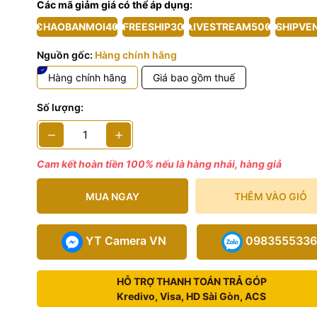
Các mã giảm giá có thể áp dụng:
 phẩm bao gồm
CHAOBANMOI40
FREESHIP30
LIVESTREAM500
SHIPVE
Nguồn gốc:
Hàng chính hãng
Hàng chính hãng
Giá bao gồm thuế
Số lượng:
Cam kết hoàn tiền 100% nếu là hàng nhái, hàng giả
MUA NGAY
THÊM VÀO GIỎ
YT Camera VN
0983555336
HỖ TRỢ THANH TOÁN TRẢ GÓP
Kredivo, Visa, HD Sài Gòn, ACS