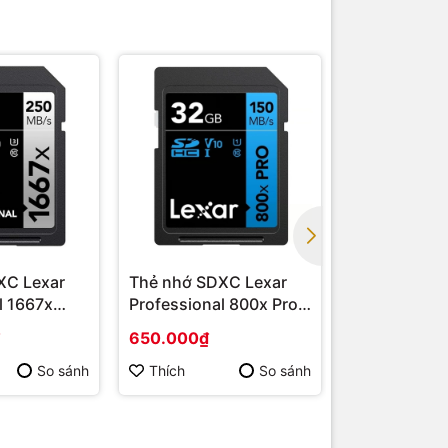
Giảm 9%
XC Lexar
Thẻ nhớ SDXC Lexar
Thẻ nhớ SD
l 1667x
Professional 800x Pro
Extreme Pro
Series
UHS-I V30 Series
Series
650.000₫
1.439.000₫
1.590.000₫
So sánh
Thích
So sánh
Thích