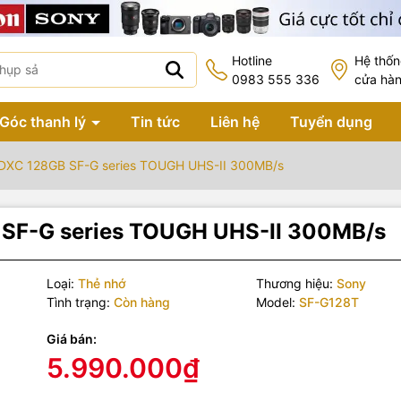
Hotline
Hệ thố
0983 555 336
cửa hà
Góc thanh lý
Tin tức
Liên hệ
Tuyển dụng
DXC 128GB SF-G series TOUGH UHS-II 300MB/s
 SF-G series TOUGH UHS-II 300MB/s
Loại:
Thẻ nhớ
Thương hiệu:
Sony
Tình trạng:
Còn hàng
Model:
SF-G128T
Giá bán:
5.990.000₫