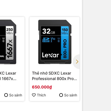
Giảm 9%
XC Lexar
Thẻ nhớ SDXC Lexar
Thẻ nhớ SD
l 1667x
Professional 800x Pro
Extreme Pro
Series
UHS-I V30 Series
Series
650.000₫
1.439.000₫
1.590.000₫
So sánh
Thích
So sánh
Thích