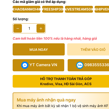
Các mã giảm giá có thể áp dụng:
 phẩm bao gồm
CHAOBANMOI40
FREESHIP30
LIVESTREAM500
SHIPVE
Số lượng:
Cam kết hoàn tiền 100% nếu là hàng nhái, hàng giả
MUA NGAY
THÊM VÀO GIỎ
YT Camera VN
0983555336
HỖ TRỢ THANH TOÁN TRẢ GÓP
Kredivo, Visa, HD Sài Gòn, ACS
Mua máy ảnh nhận quà ngay
Khi mua máy ảnh bất kỳ sẽ nhận 1 bộ vệ sinh máy ảnh KF