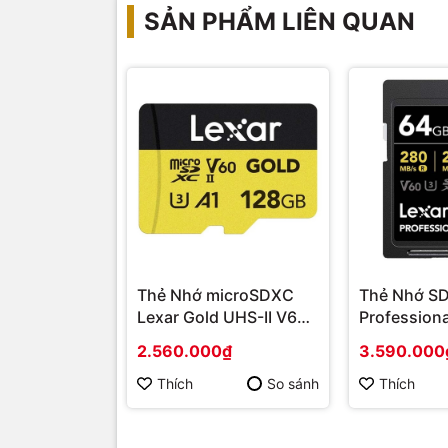
SẢN PHẨM LIÊN QUAN
Thẻ nhớ Suneast l
Ứng dụng của thẻ nhớ Suneast 128G
Chụp ảnh chuyên nghiệp:
Thích hợp cho các 
lượng hình ảnh tốt, đặc biệt là khi chụp thể th
Quay video 4K:
Đáp ứng nhu cầu quay video đ
cho các dự án phim, quảng cáo.
Lưu trữ dữ liệu:
Lưu trữ ảnh, video, tài liệu 
Thẻ Nhớ microSDXC
Thẻ Nhớ SD
Lexar Gold UHS-II V60
Profession
Series
UHS-II V60 
2.560.000₫
3.590.000
Thích
So sánh
Thích