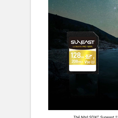
Thẻ Nhớ SDXC Suneast 1