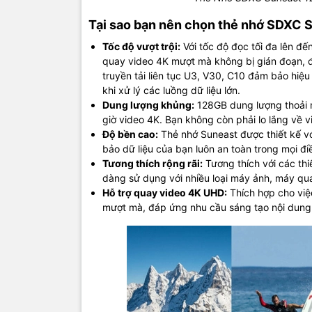
Tại sao bạn nên chọn thẻ nhớ SDXC
Tốc độ vượt trội:
Với tốc độ đọc tối đa lên đế
quay video 4K mượt mà không bị gián đoạn, 
truyền tải liên tục U3, V30, C10 đảm bảo hiệu 
khi xử lý các luồng dữ liệu lớn.
Dung lượng khủng:
128GB dung lượng thoải m
giờ video 4K. Bạn không còn phải lo lắng về 
Độ bền cao:
Thẻ nhớ Suneast được thiết kế vớ
bảo dữ liệu của bạn luôn an toàn trong mọi đi
Tương thích rộng rãi:
Tương thích với các th
dàng sử dụng với nhiều loại máy ảnh, máy qu
Hỗ trợ quay video 4K UHD:
Thích hợp cho việc
mượt mà, đáp ứng nhu cầu sáng tạo nội dung