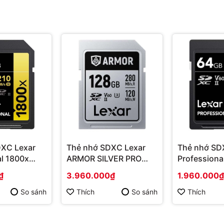
uôn đảm bảo an toàn dữ liệu
B:
nhiếp ảnh gia cần chụp ảnh liên tục với tốc độ cao, chất
ao, sự kiện.
ộ phân giải cao, chất lượng hình ảnh sắc nét, mượt mà
với dung lượng lớn một cách an toàn và nhanh chóng.
XC Lexar
Thẻ nhớ SDXC Lexar
Thẻ nhớ SD
al 1800x
ARMOR SILVER PRO
Professiona
Series
UHS-II V60 Series
UHS-II V60 
₫
3.960.000₫
1.960.000₫
So sánh
Thích
So sánh
Thích