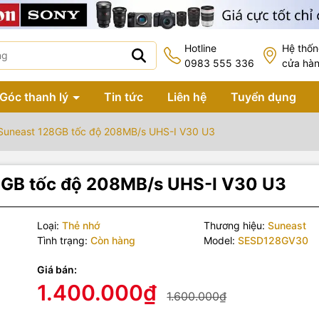
Hotline
Hệ thố
0983 555 336
cửa hà
Góc thanh lý
Tin tức
Liên hệ
Tuyển dụng
uneast 128GB tốc độ 208MB/s UHS-I V30 U3
8GB tốc độ 208MB/s UHS-I V30 U3
Loại:
Thẻ nhớ
Thương hiệu:
Suneast
Tình trạng:
Còn hàng
Model:
SESD128GV30
Giá bán:
1.400.000₫
1.600.000₫