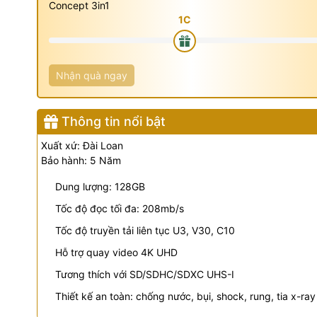
Concept 3in1
Nhận quà ngay
Thông tin nổi bật
Xuất xứ: Đài Loan
Bảo hành: 5 Năm
Dung lượng: 128GB
Tốc độ đọc tối đa: 208mb/s
Tốc độ truyền tải liên tục U3, V30, C10
Hỗ trợ quay video 4K UHD
Tương thích với SD/SDHC/SDXC UHS-I
Thiết kế an toàn: chống nước, bụi, shock, rung, tia x-ray