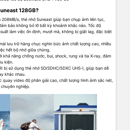
 Suneast 128GB?
n 208MB/s, thẻ nhớ Suneast giúp bạn chụp ảnh liên tục,
đảm bảo không bỏ lỡ bất kỳ khoảnh khắc nào. Tốc độ
suất làm việc ổn định, mượt mà, không bị giật lag, đặc biệt
ái lưu trữ hàng chục nghìn bức ảnh chất lượng cao, nhiều
việc hết bộ nhớ giữa chừng.
i khả năng chống nước, bụi, shock, rung và tia X-ray, đảm
ều kiện.
iết bị sử dụng thẻ nhớ SD/SDHC/SDXC UHS-I, giúp bạn dễ
ay khác nhau.
 quay video độ phân giải cao, chất lượng hình ảnh sắc nét,
 chuyên nghiệp.