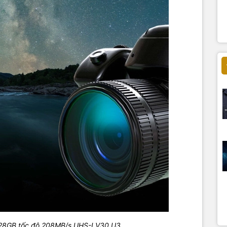
28GB tốc độ 208MB/s UHS-I V30 U3