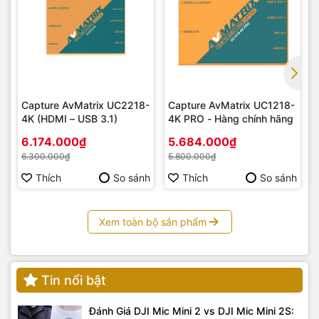
phân giải cao, chất lượng hình ảnh sắc nét, mượt mà cho
các dự án phim, quảng cáo.
Lưu trữ dữ liệu:
Lưu trữ ảnh, video, tài liệu với dung
lượng lớn một cách an toàn và nhanh chóng.
Capture AvMatrix UC2218-
Capture AvMatrix UC1218-
4K (HDMI – USB 3.1)
4K PRO - Hàng chính hãng
6.174.000₫
5.684.000₫
6.300.000₫
5.800.000₫
Thích
So sánh
Thích
So sánh
Xem toàn bộ sản phẩm
Tin nổi bật
Đánh Giá DJI Mic Mini 2 vs DJI Mic Mini 2S: