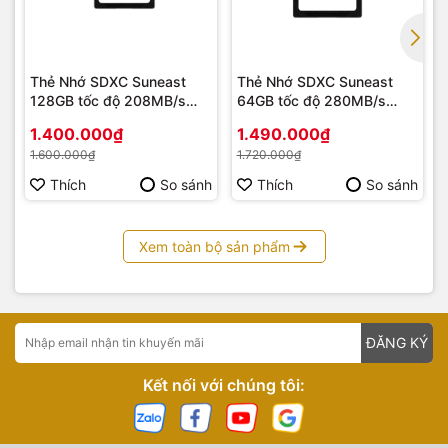
trường quay
trọn gói, tư vấn và chuyển giao các công nghệ
trường quay ảo đến mọi khách hàng có nhu cầu.
Thẻ Nhớ SDXC Suneast
Thẻ Nhớ SDXC Suneast
128GB tốc độ 208MB/s
64GB tốc độ 280MB/s
UHS-I V30 U3
UHS-II V60 U3
1.400.000₫
1.490.000₫
1.600.000₫
1.720.000₫
Thích
So sánh
Thích
So sánh
Xem toàn bộ sản phẩm
ĐĂNG KÝ
Kết nối với chúng tôi: