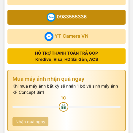
0983555336
YT Camera VN
HỖ TRỢ THANH TOÁN TRẢ GÓP
Kredivo, Visa, HD Sài Gòn, ACS
Mua máy ảnh nhận quà ngay
Khi mua máy ảnh bất kỳ sẽ nhận 1 bộ vệ sinh máy ảnh
KF Concept 3in1
Nhận quà ngay