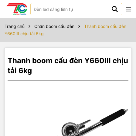
Sản phẩm bao gồm
Tay boom cho chân đèn NiceFoto C-Stand Y660III
Trang chủ
Chân boom cẩu đèn
Thanh boom cẩu đèn
Y660III chịu tải 6kg
Tay boom cho chân đèn NiceFoto C-Stand Y660III
x 1
Thanh boom cẩu đèn Y660III chịu
tải 6kg