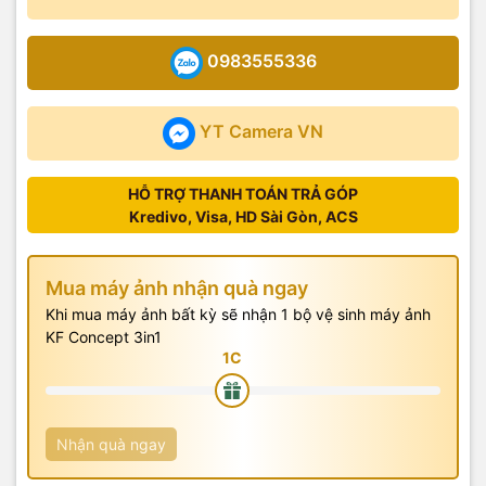
0983555336
YT Camera VN
HỖ TRỢ THANH TOÁN TRẢ GÓP
Kredivo, Visa, HD Sài Gòn, ACS
Mua máy ảnh nhận quà ngay
Khi mua máy ảnh bất kỳ sẽ nhận 1 bộ vệ sinh máy ảnh
KF Concept 3in1
Nhận quà ngay