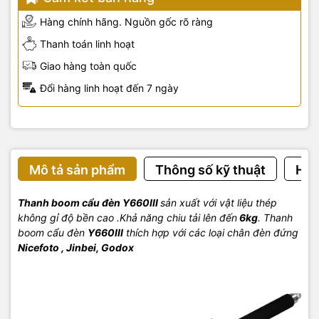
Hàng chính hãng. Nguồn gốc rõ ràng
Thanh toán linh hoạt
Giao hàng toàn quốc
Đổi hàng linh hoạt đến 7 ngày
Mô tả sản phẩm
Thông số kỹ thuật
Hướ
Thanh boom cẩu đèn Y660III
sản xuất với vật liệu thép
không gỉ độ bền cao .Khả năng chiu tải lên đến
6kg
. Thanh
boom cẩu đèn
Y660III
thích hợp với các loại chân đèn đứng
Nicefoto , Jinbei, Godox