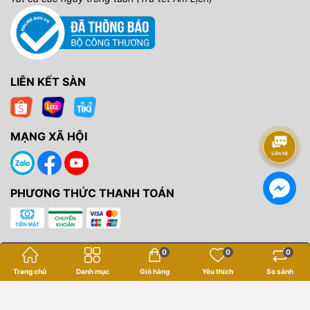
LIÊN KẾT SÀN
MẠNG XÃ HỘI
PHƯƠNG THỨC THANH TOÁN
0
0
0
Trang chủ
Danh mục
Giỏ hàng
Yêu thích
So sánh
Bản quyền thuộc về
Yến Tâm Camera
.
Cung cấp bởi
Sapo