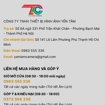
CÔNG TY TNHH THIẾT BỊ HÌNH ẢNH YẾN TÂM
Trụ sở:
Số 6A ngõ 331 Phố Trần Khát Chân - Phường Bạch Mai
- Thành Phố Hà Nội
Chi nhánh Sài Gòn:
Số 141 Lê Lâm Phường Phú Thạnh Hồ Chí
Minh
Điện thoại:
0983 555 336
Email:
yentamcamera@gmail.com
LIÊN HỆ MUA HÀNG VÀ GÓP Ý
GIỜ MỞ CỬA (08:30 - 18:00 mỗi ngày)
0983 555 336
Tất cả các ngày trong tuần (Trừ tết Âm Lịch)
GÓP Ý & KHIẾU NẠI (08:30 - 18:00)
0373 568 336
Tất cả các ngày trong tuần (Trừ tết Âm Lịch)