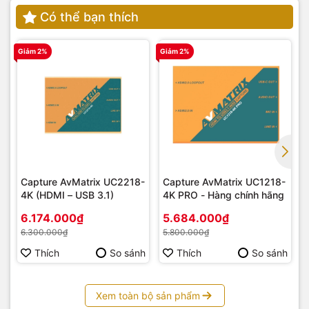
Có thể bạn thích
Giảm 2%
Giảm 2%
G
Capture AvMatrix UC2218-
Capture AvMatrix UC1218-
4K (HDMI – USB 3.1)
4K PRO - Hàng chính hãng
6.174.000₫
5.684.000₫
6.300.000₫
5.800.000₫
Thích
So sánh
Thích
So sánh
Xem toàn bộ sản phẩm