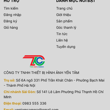
HỖ TRỢ
DANH MỤC NỔI BẬT
Tìm kiếm
Trang chủ
Đăng nhập
Giới thiệu
Đăng ký
Sản phẩm
Giỏ hàng
Góc thanh lý
Tin tức
Liên hệ
Tuyển dụng
CÔNG TY TNHH THIẾT BỊ HÌNH ẢNH YẾN TÂM
Trụ sở:
Số 6A ngõ 331 Phố Trần Khát Chân - Phường Bạch Mai
- Thành Phố Hà Nội
Chi nhánh Sài Gòn:
Số 141 Lê Lâm Phường Phú Thạnh Hồ Chí
Minh
Điện thoại:
0983 555 336
Email:
yentamcamera@gmail.com