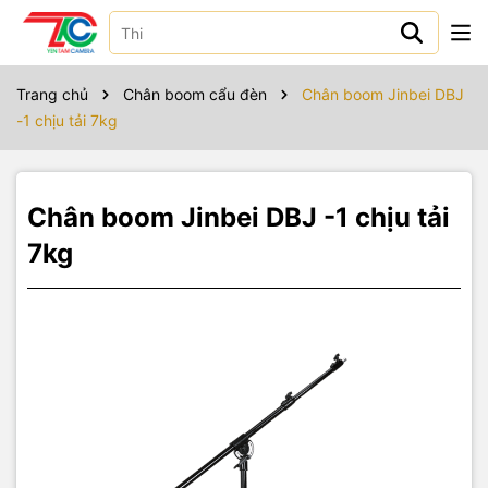
Sản phẩm bao gồm
Danh sách đóng gói :
Trang chủ
Chân boom cẩu đèn
Chân boom Jinbei DBJ
Chân đèn : 1
-1 chịu tải 7kg
Tay cần boom : 1
Quả tạ đỏ : 1
Chân boom Jinbei DBJ -1 chịu tải
7kg