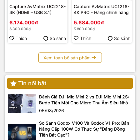
Capture AvMatrix UC2218-
Capture AvMatrix UC1218-
4K (HDMI – USB 3.1)
4K PRO - Hàng chính hãng
6.174.000₫
5.684.000₫
6.300.000₫
5.800.000₫
Thích
So sánh
Thích
So sánh
Xem toàn bộ sản phẩm
Tin nổi bật
Đánh Giá DJI Mic Mini 2 vs DJI Mic Mini 2S:
Bước Tiến Mới Cho Micro Thu Âm Siêu Nhỏ
05/08/2026
So Sánh Godox V100 Và Godox V1 Pro: Bản
Nâng Cấp 100W Có Thực Sự "Đáng Đồng
Tiền Bát Gạo"?