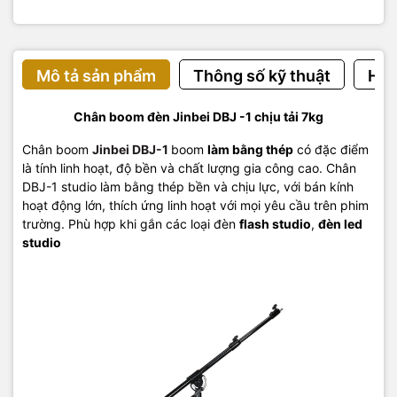
Mô tả sản phẩm
Thông số kỹ thuật
Hướ
Chân boom đèn Jinbei DBJ -1 chịu tải 7kg
Chân boom
Jinbei DBJ-1
boom
làm bằng thép
có đặc điểm
là tính linh hoạt, độ bền và chất lượng gia công cao. Chân
DBJ-1 studio làm bằng thép bền và chịu lực, với bán kính
hoạt động lớn, thích ứng linh hoạt với mọi yêu cầu trên phim
trường. Phù
hợp khi gắn các loại đèn
flash studio
,
đèn led
studio