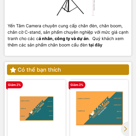
Yến Tâm Camera chuyên cung cấp chân đèn, chân boom,
chân cờ C-stand, sản phẩm chuyên nghiệp với mức giá cạnh
tranh cho các c
á nhân, công ty và dự án
.
Quý khách xem
thêm các sản phẩm chân boom cẩu đèn
tại đây
Có thể bạn thích
Giảm 2%
Giảm 2%
G