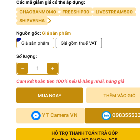
Các mã giảm giá có thể áp dụng:
CHAOBANMOI40
FREESHIP30
LIVESTREAM500
SHIPVENHA
Nguồn gốc:
Giá sản phẩm
Giá sản phẩm
Giá gồm thuế VAT
Số lượng:
Cam kết hoàn tiền 100% nếu là hàng nhái, hàng giả
MUA NGAY
THÊM VÀO GIỎ
YT Camera VN
09835553
HỖ TRỢ THANH TOÁN TRẢ GÓP
Kredivo, Visa, HD Sài Gòn, ACS