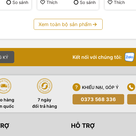
So sánh
Thích
So sánh
Thích
Xem toàn bộ sản phẩm
Kết nối với chúng tôi:
G KÝ
KHIẾU NẠI, GÓP Ý
0373 568 336
o hàng
7 ngày
n quốc
đổi trả hàng
TRỢ
HỖ TRỢ