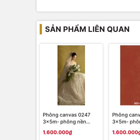
SẢN PHẨM LIÊN QUAN
Phông canvas 0247
Phông can
3x5m- phông nền
3x5m- phô
studio
studio
1.600.000₫
1.600.000