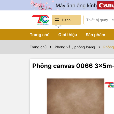
Danh
mục
Trang chủ
Giới thiệu
Sản phẩm
Trang chủ
Phông vải , phông loang
Phông
Phông canvas 0066 3x5m- 
Sản