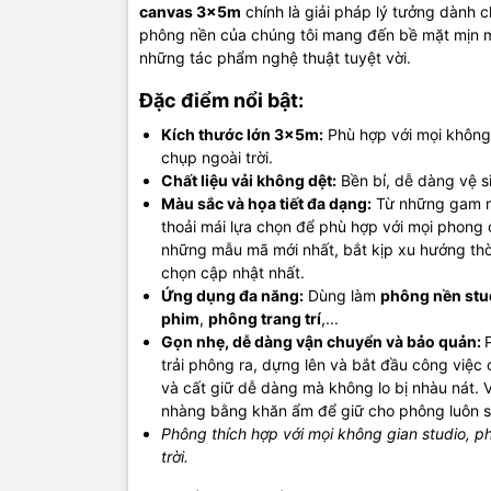
canvas 3x5m
chính là giải pháp lý tưởng dành c
phông nền của chúng tôi mang đến bề mặt mịn m
những tác phẩm nghệ thuật tuyệt vời.
Đặc điểm nổi bật:
Kích thước lớn 3x5m:
Phù hợp với mọi không
chụp ngoài trời.
Chất liệu vải không dệt:
Bền bỉ, dễ dàng vệ s
Màu sắc và họa tiết đa dạng:
Từ những gam mà
thoải mái lựa chọn để phù hợp với mọi phong 
những mẫu mã mới nhất, bắt kịp xu hướng thờ
chọn cập nhật nhất.
Ứng dụng đa năng:
Dùng làm
phông nền stu
phim
,
phông trang trí
,...
Gọn nhẹ, dễ dàng vận chuyển và bảo quản:
trải phông ra, dựng lên và bắt đầu công việc
và cất giữ dễ dàng mà không lo bị nhàu nát. V
nhàng bằng khăn ẩm để giữ cho phông luôn s
Phông thích hợp với mọi không gian studio, p
trời.