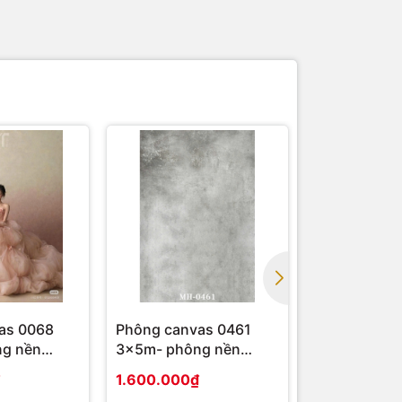
as 0068
Phông canvas 0461
Phông loan
g nền
3x5m- phông nền
HY29
studio
1.600.000₫
890.000₫