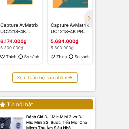
Capture AvMatrix
Capture AvMatrix
Capture AvM
UC2218-4K
UC1218-4K PRO -
UC1218-4K
(HDMI – USB 3.1)
Hàng chính hãng
HDMI 4K - H
6.174.000₫
5.684.000₫
3.675.000₫
chính hãng
6.300.000₫
5.800.000₫
3.750.000₫
Thích
So sánh
Thích
So sánh
Thích
S
Xem toàn bộ sản phẩm
Tin nổi bật
Đánh Giá DJI Mic Mini 2 vs DJI
Mic Mini 2S: Bước Tiến Mới Cho
Micro Thu Âm Siêu Nhỏ