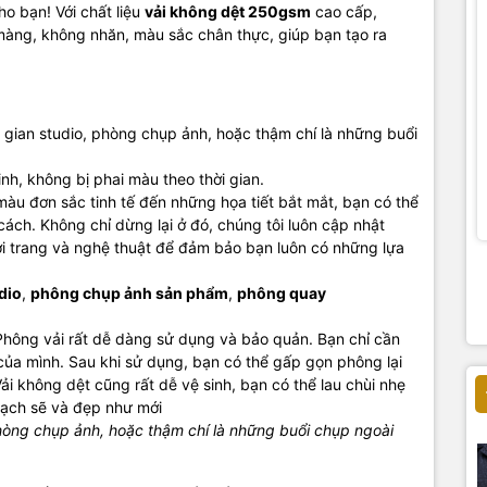
ho bạn! Với chất liệu
vải không dệt 250gsm
cao cấp,
àng, không nhăn, màu sắc chân thực, giúp bạn tạo ra
 gian studio, phòng chụp ảnh, hoặc thậm chí là những buổi
inh, không bị phai màu theo thời gian.
u đơn sắc tinh tế đến những họa tiết bắt mắt, bạn có thể
cách.
Không chỉ dừng lại ở đó, chúng tôi luôn cập nhật
i trang và nghệ thuật để đảm bảo bạn luôn có những lựa
dio
,
phông chụp ảnh sản phẩm
,
phông quay
Phông vải rất dễ dàng sử dụng và bảo quản. Bạn chỉ cần
 của mình. Sau khi sử dụng, bạn có thể gấp gọn phông lại
ải không dệt cũng rất dễ vệ sinh, bạn có thể lau chùi nhẹ
ạch sẽ và đẹp như mới
hòng chụp ảnh, hoặc thậm chí là những buổi chụp ngoài