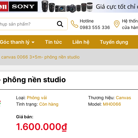
Hotline
Hệ thố
0983 555 336
cửa hà
Góc thanh lý
Tin tức
Liên hệ
Tuyển dụng
 canvas 0066 3x5m- phông nền studio
phông nền studio
Loại:
Phông vải
Thương hiệu:
Canvas
Tình trạng:
Còn hàng
Model:
MH0066
Giá bán:
1.600.000₫
 phẩm bao gồm