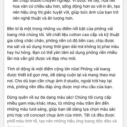
set chụp studio chuyên nghiệp. Vì được vẽ tay, họa tiết
hoa văn có chiều sâu hơn, sống động hơn so với in ấn, tạo
nên hiệu ứng thị giác tuyệt vời, giúp bức ảnh của bạn trở
nên nghệ thuật và ấn tượng hơn.
Bền bỉ là một trong những ưu điểm nổi bật của phông vải
loang nhà chúng tôi. Với chất liệu cotton cao cấp và kỹ thuật
gia công chắc chắn, phông nền có độ bền cao, chịu được
ma sát và sử dụng trong thời gian dài mà không bị phai màu
hay hư hỏng. Bạn có thể yên tâm sử dụng phông nền nhiều
lần mà vẫn giữ được vẻ đẹp như mới.
Tính di động là một điểm cộng lớn nữa! Phông vải loang
được thiết kế gọn nhẹ, dễ dàng cuộn lại và mang theo mọi
nơi. Cho dù bạn cần chụp ảnh ở studio, ngoài trời hay tại
nhà, phông nền đều đáp ứng được mọi nhu cầu của bạn.
Đừng quên về sự đa dạng màu sắc! Chúng tôi cung cấp
nhiều gam màu khác nhau, từ những màu trầm ấm đến
những màu tươi sáng, giúp bạn dễ dàng lựa chọn màu sắc
phù hợp với concept chụp ảnh của mình. Tất cả đều được
phối màu tinh tế, tạo nên những hiệu ứng loang độc đáo và
ấn tượng.