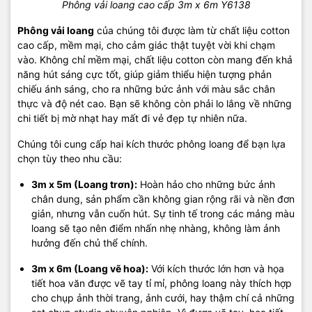
Phông vải loang cao cấp 3m x 6m Y6138
Phông vải loang
của chúng tôi được làm từ chất liệu cotton
cao cấp, mềm mại, cho cảm giác thật tuyệt vời khi chạm
vào. Không chỉ mềm mại, chất liệu cotton còn mang đến khả
năng hút sáng cực tốt, giúp giảm thiểu hiện tượng phản
chiếu ánh sáng, cho ra những bức ảnh với màu sắc chân
thực và độ nét cao. Bạn sẽ không còn phải lo lắng về những
chi tiết bị mờ nhạt hay mất đi vẻ đẹp tự nhiên nữa.
Chúng tôi cung cấp hai kích thước phông loang để bạn lựa
chọn tùy theo nhu cầu:
3m x 5m (Loang trơn):
Hoàn hảo cho những bức ảnh
chân dung, sản phẩm cần không gian rộng rãi và nền đơn
giản, nhưng vẫn cuốn hút. Sự tinh tế trong các mảng màu
loang sẽ tạo nên điểm nhấn nhẹ nhàng, không làm ảnh
hưởng đến chủ thể chính.
3m x 6m (Loang vẽ hoa):
Với kích thước lớn hơn và họa
tiết hoa văn được vẽ tay tỉ mỉ, phông loang này thích hợp
cho chụp ảnh thời trang, ảnh cưới, hay thậm chí cả những