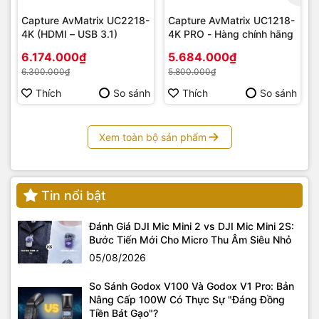
Capture AvMatrix UC2218-
Capture AvMatrix UC1218-
4K (HDMI – USB 3.1)
4K PRO - Hàng chính hãng
6.174.000₫
5.684.000₫
6.300.000₫
5.800.000₫
Thích
So sánh
Thích
So sánh
Xem toàn bộ sản phẩm
Tin nổi bật
Đánh Giá DJI Mic Mini 2 vs DJI Mic Mini 2S:
Bước Tiến Mới Cho Micro Thu Âm Siêu Nhỏ
05/08/2026
So Sánh Godox V100 Và Godox V1 Pro: Bản
Nâng Cấp 100W Có Thực Sự "Đáng Đồng
Tiền Bát Gạo"?