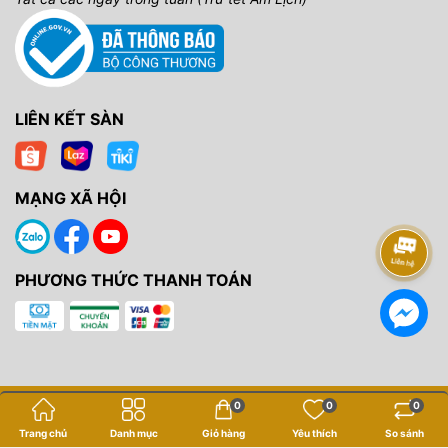
LIÊN KẾT SÀN
MẠNG XÃ HỘI
PHƯƠNG THỨC THANH TOÁN
Bản quyền thuộc về
Yến Tâm Camera
.
0
0
0
Cung cấp bởi
Sapo
Trang chủ
Danh mục
Giỏ hàng
Yêu thích
So sánh