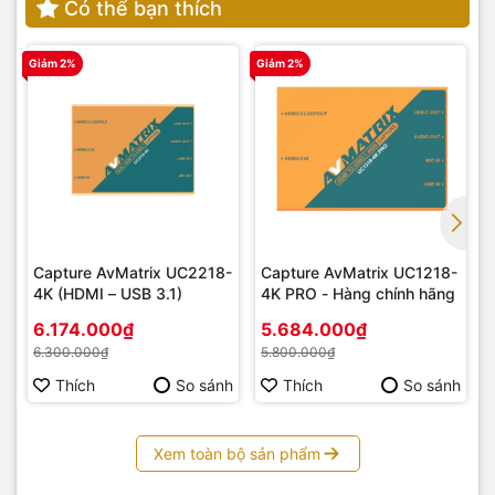
Có thể bạn thích
Giảm 2%
Giảm 2%
G
Capture AvMatrix UC2218-
Capture AvMatrix UC1218-
4K (HDMI – USB 3.1)
4K PRO - Hàng chính hãng
6.174.000₫
5.684.000₫
6.300.000₫
5.800.000₫
Thích
So sánh
Thích
So sánh
Xem toàn bộ sản phẩm