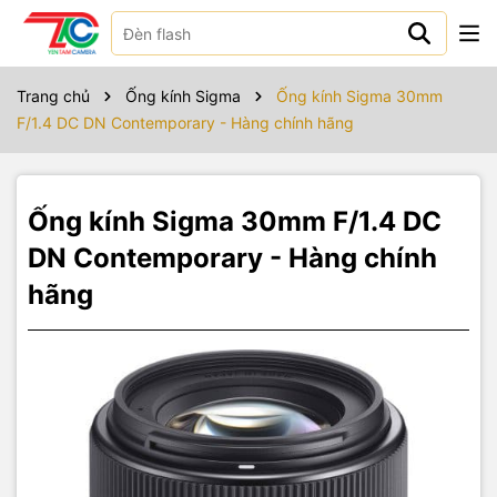
Sản phẩm bao gồm
Sigma 30mm f/1.4 DC DN Contemporary Lens for Sony E
Trang chủ
Ống kính Sigma
Ống kính Sigma 30mm
Sigma LCF-52 III 52mm Lens Cap
F/1.4 DC DN Contemporary - Hàng chính hãng
Sigma Rear Cap LCR II for Sony E Mount Lenses
Sigma Lens Hood for 30mm f/1.4 DC DN Contemporary Lens
Ống kính Sigma 30mm F/1.4 DC
DN Contemporary - Hàng chính
hãng