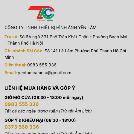
CÔNG TY TNHH THIẾT BỊ HÌNH ẢNH YẾN TÂM
Trụ sở:
Số 6A ngõ 331 Phố Trần Khát Chân - Phường Bạch Mai
- Thành Phố Hà Nội
Chi nhánh Sài Gòn:
Số 141 Lê Lâm Phường Phú Thạnh Hồ Chí
Minh
Điện thoại:
0983 555 336
Email:
yentamcamera@gmail.com
LIÊN HỆ MUA HÀNG VÀ GÓP Ý
GIỜ MỞ CỬA (08:30 - 18:00 mỗi ngày)
0983 555 336
Tất cả các ngày trong tuần (Trừ tết Âm Lịch)
GÓP Ý & KHIẾU NẠI (08:30 - 18:00)
0373 568 336
Tất cả các ngày trong tuần (Trừ tết Âm Lịch)