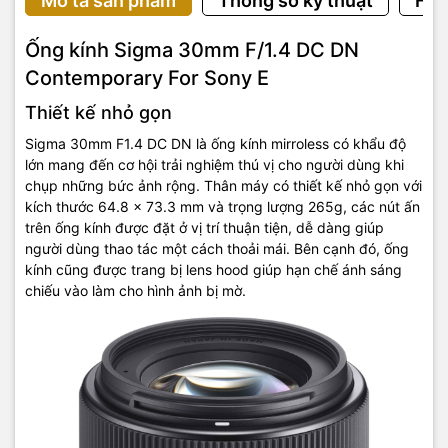
Mô tả sản phẩm
Thông số kỹ thuật
Hướ
Ống kính Sigma 30mm F/1.4 DC DN
Contemporary For Sony E
Thiết kế nhỏ gọn
Sigma 30mm F1.4 DC DN là ống kính mirroless có khẩu độ
lớn mang đến cơ hội trải nghiệm thú vị cho người dùng khi
chụp những bức ảnh rộng. Thân máy có thiết kế nhỏ gọn với
kích thước 64.8 x 73.3 mm và trọng lượng 265g, các nút ấn
trên ống kính được đặt ở vị trí thuận tiện, dễ dàng giúp
người dùng thao tác một cách thoải mái. Bên cạnh đó, ống
kính cũng được trang bị lens hood giúp hạn chế ánh sáng
chiếu vào làm cho hình ảnh bị mờ.