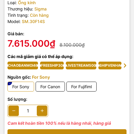
Loại:
Ống kính
Thương hiệu:
Sigma
Tình trạng:
Còn hàng
Model:
SM.30F14S
Giá bán:
7.615.000₫
8.100.000₫
Các mã giảm giá có thể áp dụng:
CHAOBANMOI40
FREESHIP30
LIVESTREAM500
SHIPVENHA
Nguồn gốc:
For Sony
For Sony
For Canon
For Fujifiml
Số lượng:
Cam kết hoàn tiền 100% nếu là hàng nhái, hàng giả