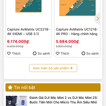
Capture AvMatrix UC2218-
Capture AvMatrix UC1218-
4K (HDMI – USB 3.1)
4K PRO - Hàng chính hãng
6.174.000₫
5.684.000₫
6.300.000₫
5.800.000₫
Thích
So sánh
Thích
So sánh
Những người đam mê du lịch
: Chỉ cần một ống kính duy
nhất để ghi lại mọi khoảnh khắc, từ phong cảnh rộng lớn
Xem toàn bộ sản phẩm
đến các chi tiết nhỏ.
Nhiếp ảnh gia đường phố
: Tiêu cự 20mm giúp bạn chụp
được những bối cảnh rộng, trong khi 200mm cho phép
Tin nổi bật
bạn chụp những khoảnh khắc từ xa mà không làm mất tự
nhiên.
Đánh Giá DJI Mic Mini 2 vs DJI Mic Mini 2S:
Bước Tiến Mới Cho Micro Thu Âm Siêu Nhỏ
Nhiếp ảnh gia chân dung
: Dải tiêu cự telephoto giúp tạo