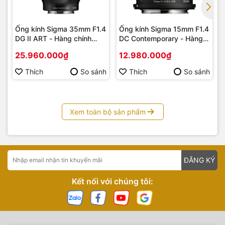
Ống kính Sigma 35mm F1.4
Ống kính Sigma 15mm F1.4
DG II ART - Hàng chính
DC Contemporary - Hàng
hãng
chính hãng
25.960.000₫
12.980.000₫
Thích
So sánh
Thích
So sánh
Xem toàn bộ sản phẩm
ĐĂNG KÝ
Kết nối với chúng tôi: