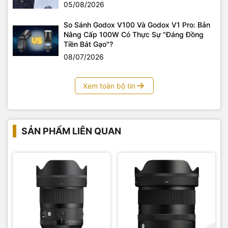
05/08/2026
ra những bức ảnh chân dung với phông nền được nén
đẹp mắt.
So Sánh Godox V100 Và Godox V1 Pro: Bản
Nâng Cấp 100W Có Thực Sự "Đáng Đồng
Những người yêu thích chụp cận cảnh
: Khả năng half-
Tiền Bát Gạo"?
macro cho phép bạn thỏa sức sáng tạo với những chủ
thể nhỏ.
08/07/2026
Với
ống kính Sigma 20-200mm f/3.5-6.3 DG
Contemporary
, bạn không chỉ sở hữu một công cụ đa năng
Xem toàn bộ tin
mà còn là sự tự do để sáng tạo, ghi lại mọi câu chuyện mà
không bị giới hạn bởi thiết bị.
Sản phẩm được bán với giá ưu đãi tại
Yến Tâm Camera
, liên
SẢN PHẨM LIÊN QUAN
hệ hotline
0983555336
để có giá tốt nhất .
Yến Tâm Camera
chuyên cung cấp các loại máy ảnh, máy
quay phim, các loại đèn phục vụ quay phim, chụp ảnh sản
phẩm, ngoài trời, các sản phẩm, phụ kiện công nghệ hàng
chính hãng. Thiết bị hình ảnh Yến Tâm cũng là đơn vị
setup
trường quay
trọn gói, tư vấn và chuyển giao các công nghệ
trường quay ảo đến mọi khách hàng có nhu cầu.