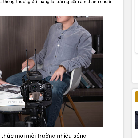
z thông thường để mang lại trải nghiệm âm thanh chuẩn
thức mọi môi trường nhiễu sóng