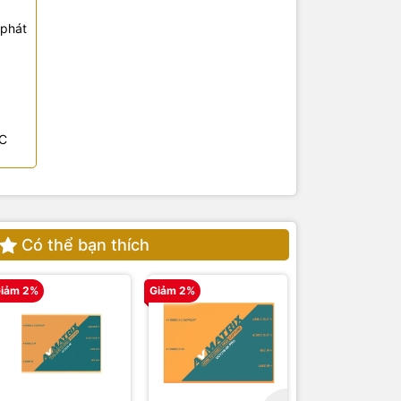
 phát
-C
Có thể bạn thích
iảm 2%
Giảm 2%
Giảm 2%