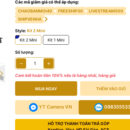
Các mã giảm giá có thể áp dụng:
 phẩm bao gồm
CHAOBANMOI40
FREESHIP30
LIVESTREAM500
SHIPVENHA
Style:
Kit 2 Mini
Kit 2 Mini
Kit 1 Mini
Số lượng:
Cam kết hoàn tiền 100% nếu là hàng nhái, hàng giả
MUA NGAY
THÊM VÀO GIỎ
YT Camera VN
09835553
HỖ TRỢ THANH TOÁN TRẢ GÓP
Kredivo, Visa, HD Sài Gòn, ACS