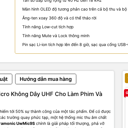
Tần số đáp ứng rộng từ 40 Hz đến 18 kHz
Màn hình OLED độ tương phản cao trên cả bộ thu và bộ
Ăng-ten xoay 360 độ và có thể tháo rời
Tính năng Low-cut tích hợp
Tính năng Mute và Lock thông minh
Pin sạc Li-ion tích hợp lên đến 8 giờ, sạc qua cổng USB
uật
Hướng dẫn mua hàng
icro Không Dây UHF Cho Làm Phim Và
G
chiếm tới 50% sự thành công của một tác phẩm. Để có được
 các trường quay phức tạp, một hệ thống mic thu âm chất
aramonic UwMic9S
chính là giải pháp tối thượng, phá vỡ