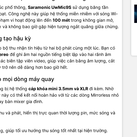
húc phổ thông,
Saramonic UwMic9S
sử dụng băng tần
hoạt. Công nghệ này giúp hệ thống miễn nhiễm với sóng Wi-
 phạm vi hoạt động lên đến
100 mét
trong không gian mở,
đầy và không bao giờ gặp hiện tượng ngắt quãng giữa chừng.
g tạo hậu kỳ
bộ thu nhận tín hiệu từ hai bộ phát cùng một lúc. Bạn có
ereo
để ghi âm hai nguồn tiếng biệt lập vào hai rãnh âm
 các biên tập viên video, giúp việc cân bằng âm lượng, cắt
ỳ trở nên dễ dàng hơn bao giờ hết.
ho mọi dòng máy quay
ng bị hệ thống
cáp khóa mini 3.5mm và XLR
đi kèm. Nhờ
y
này có thể kết nối hoàn hảo với từ các dòng Mirrorless nhỏ
 bàn mixer gia đình.
hu và phát, hiển thị trực quan thời lượng pin, mức sóng và
, giúp tối ưu hướng thu sóng tốt nhất tại hiện trường.