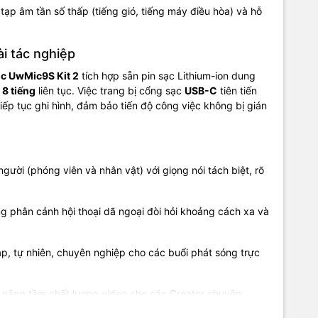
ạp âm tần số thấp (tiếng gió, tiếng máy điều hòa) và hỗ
i tác nghiệp
c UwMic9S Kit 2
tích hợp sẵn pin sạc Lithium-ion dung
 8 tiếng
liên tục. Việc trang bị cổng sạc
USB-C
tiên tiến
ếp tục ghi hình, đảm bảo tiến độ công việc không bị gián
người (phóng viên và nhân vật) với giọng nói tách biệt, rõ
ng phân cảnh hội thoại dã ngoại đòi hỏi khoảng cách xa và
p, tự nhiên, chuyên nghiệp cho các buổi phát sóng trực
 nâng tầm chất lượng video cho các Creator chuyên