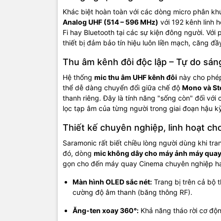
Khác biệt hoàn toàn với các dòng micro phân k
Analog UHF (514 – 596 MHz)
với 192 kênh linh 
Fi hay Bluetooth tại các sự kiện đông người. Với
thiết bị đảm bảo tín hiệu luôn liền mạch, căng 
Thu âm kênh đôi độc lập – Tự do sán
Hệ thống
mic thu âm UHF kênh đôi
này cho phép 
thể dễ dàng chuyển đổi giữa chế độ
Mono và St
thanh riêng. Đây là tính năng "sống còn" đối với
lọc tạp âm của từng người trong giai đoạn hậu k
Thiết kế chuyên nghiệp, linh hoạt c
Saramonic rất biết chiều lòng người dùng khi tra
đó, dòng
mic không dây cho máy ảnh máy qua
gọn cho đến máy quay Cinema chuyên nghiệp hay
Màn hình OLED sắc nét:
Trang bị trên cả bộ t
cường độ âm thanh (băng thông RF).
Ăng-ten xoay 360°:
Khả năng tháo rời cơ động