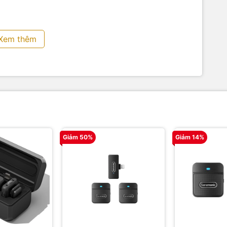
 tại Yến Tâm Camera?
hiên bản, bao gồm cả dòng tiêu chuẩn và bản Mini gọn
Xem thêm
Chúng tôi cung cấp trọn gói giải pháp từ thiết bị hình ảnh
uật viên giàu kinh nghiệm luôn sẵn sàng hỗ trợ setup và tối
trị thước phim của bạn. Hãy nâng cấp lên hệ thống micro
yentamcamera.com ngay hôm nay để nhận nhiều ưu đãi
Giảm 50%
Giảm 14%
Camera
, liên hệ hotline
0983555336
để có giá tốt nhất .
ảnh, máy quay phim, các loại đèn phục vụ quay phim,
ụ kiện công nghệ hàng chính hãng. Thiết bị hình ảnh Yến
 tư vấn và chuyển giao các công nghệ trường quay ảo đến