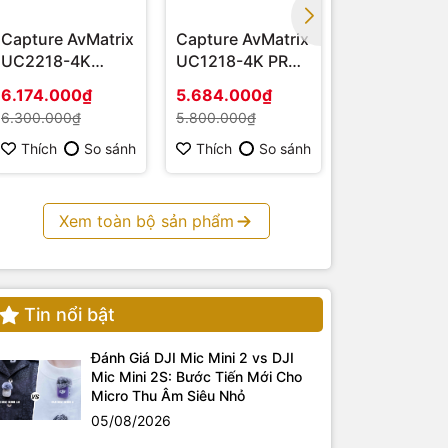
Capture AvMatrix
Capture AvMatrix
Capture AvM
UC2218-4K
UC1218-4K PRO -
UC1218-4K
(HDMI – USB 3.1)
Hàng chính hãng
HDMI 4K - H
6.174.000₫
5.684.000₫
3.675.000₫
chính hãng
6.300.000₫
5.800.000₫
3.750.000₫
Thích
So sánh
Thích
So sánh
Thích
S
Xem toàn bộ sản phẩm
Tin nổi bật
Đánh Giá DJI Mic Mini 2 vs DJI
Mic Mini 2S: Bước Tiến Mới Cho
Micro Thu Âm Siêu Nhỏ
05/08/2026