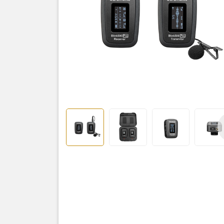
Tên Sản 
Blink500 
Blink500 
Hộp sạc B
Lọc gió
Micro Lav
Cáp sạc U
Cáp sạc U
Cáp Audio
Cáp Audio