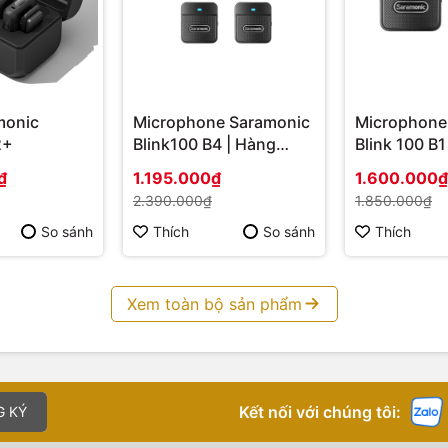
monic
Microphone Saramonic
Microphone
2+
Blink100 B4 | Hàng
Blink 100 B1
Chính Hãng
chính hãng, 
₫
1.195.000₫
1.600.000₫
2.390.000₫
1.850.000₫
So sánh
Thích
So sánh
Thích
Xem toàn bộ sản phẩm
Kết nối với chúng tôi:
G KÝ