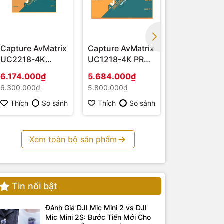
Cáp Audio 3.5mm TRS - TRRS
1
Capture AvMatrix
Capture AvMatrix
Capture AvM
UC2218-4K
UC1218-4K PRO -
UC1218-4K
(HDMI – USB 3.1)
Hàng chính hãng
HDMI 4K - H
6.174.000₫
5.684.000₫
3.675.000₫
chính hãng
6.300.000₫
5.800.000₫
3.750.000₫
Thích
So sánh
Thích
So sánh
Thích
S
Xem toàn bộ sản phẩm
Tin nổi bật
Đánh Giá DJI Mic Mini 2 vs DJI
Mic Mini 2S: Bước Tiến Mới Cho