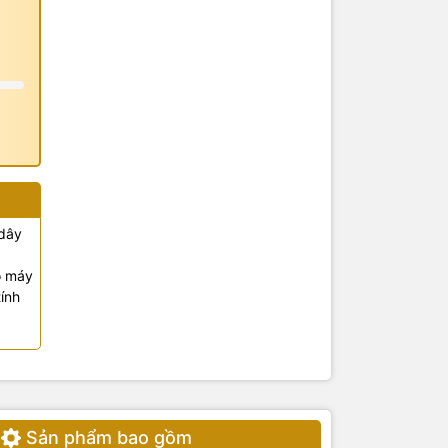
 dây
o máy
tính
Sản phẩm bao gồm