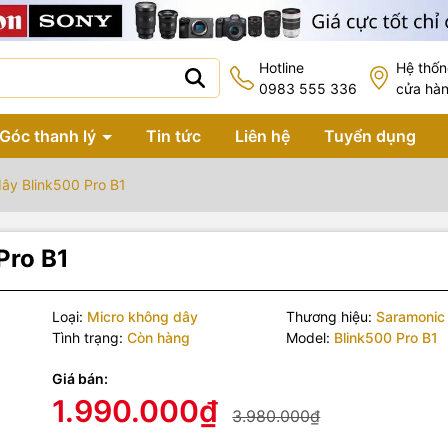
Hotline
Hệ thố
0983 555 336
cửa hà
Góc thanh lý
Tin tức
Liên hệ
Tuyển dụng
ây Blink500 Pro B1
Pro B1
Loại:
Micro không dây
Thương hiệu:
Saramonic
Tình trạng:
Còn hàng
Model:
Blink500 Pro B1
Giá bán:
1.990.000₫
3.980.000₫
 phẩm bao gồm