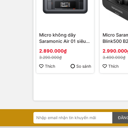
Micro không dây
Micro Sara
Saramonic Air 01 siêu
Blink500 B
nhỏ gọn kèm cổng Mic
2.890.000₫
2.990.000
In
3.290.000₫
3.490.000₫
Thích
So sánh
Thích
ĐĂN