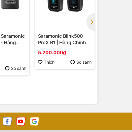
 Saramonic
Saramonic Blink500
Saramonic B
 - Hàng
ProX B1 | Hàng Chính
ProX B2 | H
Giá tốt
Hãng
Hãng
5.200.000₫
6.500.000₫
Thích
So sánh
Thích
So sánh