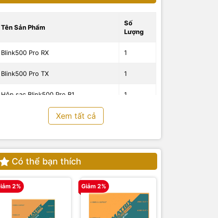
Số
Tên Sản Phẩm
Lượng
Blink500 Pro RX
1
Blink500 Pro TX
1
Hộp sạc Blink500 Pro B1
1
Xem tất cả
Lọc gió
1
Micro Lavalier mở rộng kẹp cổ áo
1
Cáp sạc USB - USB A
1
Có thể bạn thích
Cáp sạc USB - USB C
1
iảm 2%
Giảm 2%
Giảm 2%
Cáp Audio 3.5mm TRS - TRS
1