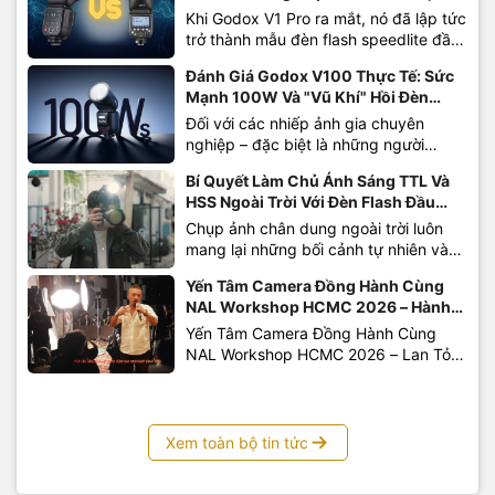
Sự "Đáng Đồng Tiền Bát Gạo"?
Khi Godox V1 Pro ra mắt, nó đã lập tức
trở thành mẫu đèn flash speedlite đầu
tròn làm mưa làm gió trong cộng đồng
Đánh Giá Godox V100 Thực Tế: Sức
nhiếp ảnh nhờ sự bổ sung của đèn
Mạnh 100W Và "Vũ Khí" Hồi Đèn
flash phụ SU-1 độc đáo và khả năng
Thần Tốc Có Đáng Tiền?
Đối với các nhiếp ảnh gia chuyên
chịu tải bắn liên tục vượt trội. Nhưng
nghiệp – đặc biệt là những người
chưa...
chuyên "chinh chiến" tại các sự kiện,
Bí Quyết Làm Chủ Ánh Sáng TTL Và
tiệc cưới hay sàn diễn thời trang, chiếc
HSS Ngoài Trời Với Đèn Flash Đầu
đèn flash gá máy (speedlite) không chỉ
Tròn Godox V100
Chụp ảnh chân dung ngoài trời luôn
đơn thuần là công cụ bù sáng. Nó là
mang lại những bối cảnh tự nhiên và
"vũ khí" quyết định sự...
phóng khoáng tuyệt vời. Thế nhưng,
Yến Tâm Camera Đồng Hành Cùng
bất kỳ nhiếp ảnh gia nào cũng từng
NAL Workshop HCMC 2026 – Hành
đối mặt với "cơn ác mộng" mang tên
Trình Kết Nối Và Chia Sẻ Giá Trị Thực
Yến Tâm Camera Đồng Hành Cùng
nắng gắt dội từ đỉnh đầu tạo ra những
Tiễn
NAL Workshop HCMC 2026 – Lan Tỏa
vệt bóng đổ xấu...
Giá Trị Thực Chiến Trong Visual
Marketing Ngày 23.06.2026, NAL
Workshop HCMC 2026 đã diễn ra
thành công với sự tham gia của đông
Xem toàn bộ tin tức
đảo học viên, photographer, content
creator và những người đang hoạt