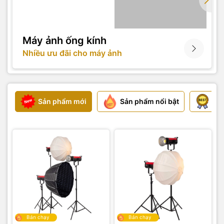
Máy ảnh ống kính
Nhiều ưu đãi cho máy ảnh
Sản phẩm mới
Sản phẩm nổi bật
Sả
Bán chạy
Bán chạy