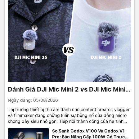
Đánh Giá DJI Mic Mini 2 vs DJI Mic Mini
2S: Bước Tiến Mới Cho Micro Thu Âm
Ngày đăng:
05/08/2026
Siêu Nhỏ
Thị trường thiết bị thu âm dành cho content creator, vlogger
và filmmaker đang chứng kiến sự bùng nổ của dòng micro
không dây siêu nhỏ gọn. Tiếp nối thành công của hệ sinh
thái DJI Mic, sự ra đời của DJI Mic Mini 2 và phiên bản nâng
So Sánh Godox V100 Và Godox V1
cấp DJI...
Pro: Bản Nâng Cấp 100W Có Thực