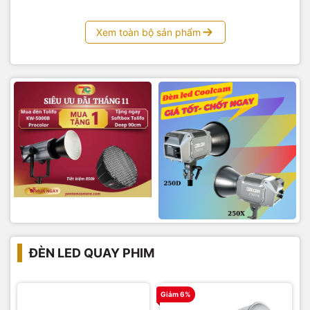
Xem toàn bộ sản phẩm
ĐÈN LED QUAY PHIM
Giảm 6%
G