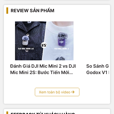
động trong lĩnh...
REVIEW SẢN PHẨM
Đánh Giá DJI Mic Mini 2 vs DJI
So Sánh God
Mic Mini 2S: Bước Tiến Mới
Godox V1 Pr
Cho Micro Thu Âm Siêu Nhỏ
100W Có Th
Tiền Bát Gạ
Xem toàn bộ video