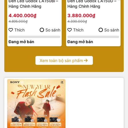
Đèn Led Godox LA150Bi –
Đèn Led Godox LA150D –
Hàng Chính Hãng
Hàng Chính Hãng
4.400.000₫
3.880.000₫
4.895.000₫
4.390.000₫
Thích
So sánh
Thích
So sánh
Đang mở bán
Đang mở bán
Xem toàn bộ sản phẩm