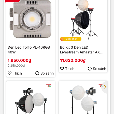
Bán chạy
Đèn Led Tolifo PL-40RGB
Bộ Kit 3 Đèn LED
40W
Livestream Amastar AX
PRO Series
1.950.000₫
11.620.000₫
2.350.000₫
Thích
So sánh
Thích
So sánh