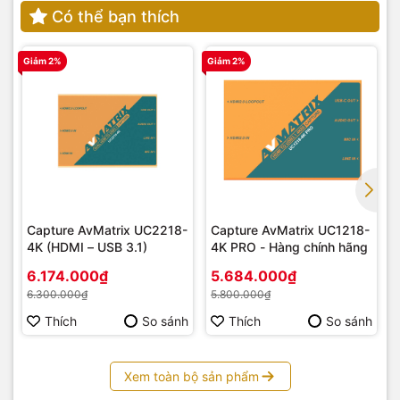
Có thể bạn thích
Giảm 2%
Giảm 2%
G
Capture AvMatrix UC2218-
Capture AvMatrix UC1218-
4K (HDMI – USB 3.1)
4K PRO - Hàng chính hãng
6.174.000₫
5.684.000₫
6.300.000₫
5.800.000₫
Thích
So sánh
Thích
So sánh
Xem toàn bộ sản phẩm