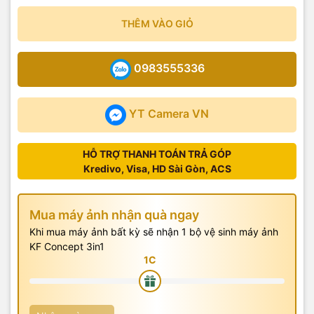
THÊM VÀO GIỎ
0983555336
YT Camera VN
HỖ TRỢ THANH TOÁN TRẢ GÓP
Kredivo, Visa, HD Sài Gòn, ACS
Mua máy ảnh nhận quà ngay
Khi mua máy ảnh bất kỳ sẽ nhận 1 bộ vệ sinh máy ảnh
KF Concept 3in1