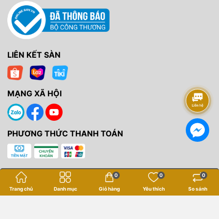
LIÊN KẾT SÀN
MẠNG XÃ HỘI
PHƯƠNG THỨC THANH TOÁN
0
0
0
Trang chủ
Danh mục
Giỏ hàng
Yêu thích
So sánh
Bản quyền thuộc về
Yến Tâm Camera
.
Cung cấp bởi
Sapo