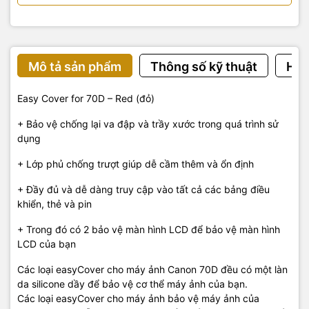
Mô tả sản phẩm
Thông số kỹ thuật
Hướ
Easy Cover for 70D – Red (đỏ)
+ Bảo vệ chống lại
va đập
và trầy xước
trong quá trình
sử
dụng
+ Lớp phủ chống
trượt
giúp dễ cầm
thêm và
ổn định
+ Đầy đủ và
dễ dàng
truy cập vào
tất cả các bảng
điều
khiển,
thẻ
và
pin
+ Trong đó có 2
bảo vệ
màn hình LCD
để bảo vệ
màn hình
LCD
của bạn
Các
loại
easyCover
cho máy ảnh Canon
70D
đều có
một làn
da
silicone
dầy
để bảo vệ
cơ thể
máy ảnh của bạn
.
Các
loại
easyCover
cho máy ảnh
bảo vệ
máy ảnh của