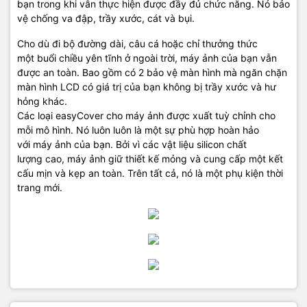
bạn
trong khi vẫn thực hiện
được đầy đủ chức năng
.
Nó bảo
vệ
chống
va đập,
trầy xước
,
cát và bụi.
Cho dù
đi bộ đường dài
, câu cá
hoặc chỉ
thưởng thức
một
buổi chiều
yên tĩnh
ở ngoài trời
,
máy ảnh của bạn
vẫn
được an toàn.
Bao gồm có
2
bảo vệ màn hình
mà
ngăn chặn
màn hình
LCD
có giá trị
của bạn
không bị trầy xước
và
hư
hỏng khác
.
Các
loại
easyCover
cho máy ảnh
được
xuất tuỳ chỉnh
cho
mỗi mô hình
.
Nó luôn luôn là
một sự phù hợp
hoàn hảo
với
máy ảnh của bạn
.
Bởi vì các
vật liệu silicon
chất
lượng
cao
,
máy ảnh
giữ
thiết kế mỏng và
cung cấp
một kết
cấu
mịn
và kẹp
an toàn
.
Trên tất cả
,
nó
là một phụ kiện
thời
trang
mới.