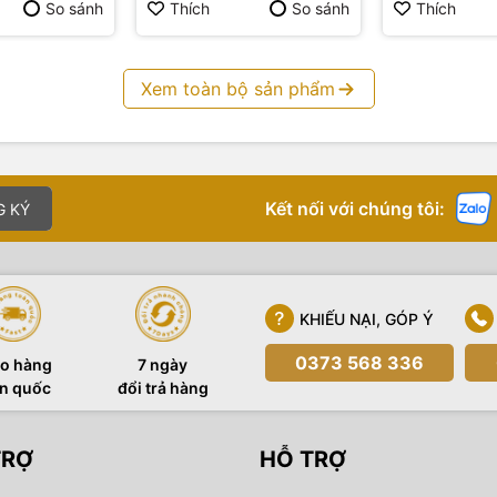
So sánh
Thích
So sánh
Thích
Xem toàn bộ sản phẩm
Kết nối với chúng tôi:
G KÝ
KHIẾU NẠI, GÓP Ý
0373 568 336
o hàng
7 ngày
n quốc
đổi trả hàng
TRỢ
HỖ TRỢ