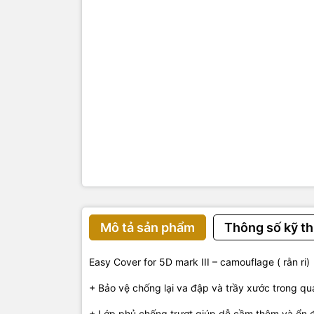
Mô tả sản phẩm
Thông số kỹ th
Easy Cover for 5D mark III – camouflage ( rằn ri)
+ Bảo vệ chống lại
va đập
và trầy xước
trong quá
+ Lớp phủ chống
trượt
giúp dễ cầm
thêm và
ổn 