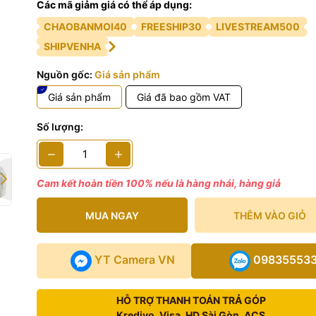
Các mã giảm giá có thể áp dụng:
CHAOBANMOI40
FREESHIP30
LIVESTREAM500
SHIPVENHA
Nguồn gốc:
Giá sản phẩm
Giá sản phẩm
Giá đã bao gồm VAT
Số lượng:
Cam kết hoàn tiền 100% nếu là hàng nhái, hàng giả
MUA NGAY
THÊM VÀO GIỎ
YT Camera VN
09835553
HỖ TRỢ THANH TOÁN TRẢ GÓP
Kredivo, Visa, HD Sài Gòn, ACS