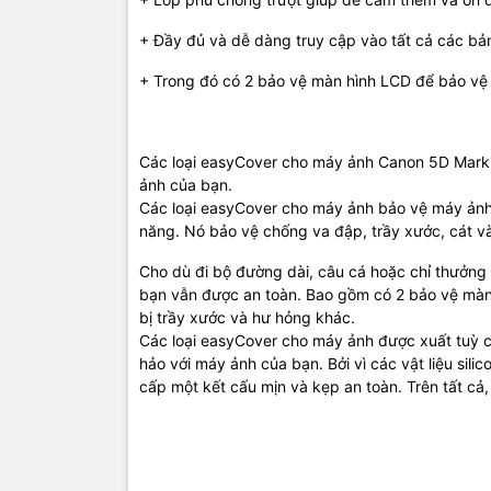
+ Đầy đủ và
dễ dàng
truy cập vào
tất cả các bả
+ Trong đó có 2
bảo vệ
màn hình LCD
để bảo vệ
Các
loại
easyCover
cho máy ảnh Canon
5D
Mark 
ảnh của bạn
.
Các
loại
easyCover
cho máy ảnh
bảo vệ
máy ảnh
năng
.
Nó bảo vệ
chống
va đập,
trầy xước
,
cát và
Cho dù
đi bộ đường dài
, câu cá
hoặc chỉ
thưởng
bạn
vẫn được an toàn.
Bao gồm có
2
bảo vệ màn
bị trầy xước
và
hư hỏng khác
.
Các
loại
easyCover
cho máy ảnh
được
xuất tuỳ 
hảo với
máy ảnh của bạn
.
Bởi vì các
vật liệu silic
cấp
một kết cấu
mịn
và kẹp
an toàn
.
Trên tất cả