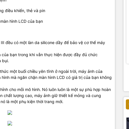
ng
điều khiển,
thẻ
và
pin
màn hình LCD
của bạn
III
đều có
một làn da
silicone
dầy
để bảo vệ
cơ thể
máy
 của bạn
trong khi vẫn thực hiện
được đầy đủ chức
 bụi.
 thức một
buổi chiều
yên tĩnh
ở ngoài trời
,
máy ảnh của
 hình
mà
ngăn chặn màn hình
LCD
có giá trị
của bạn
không
chỉnh
cho mỗi mô hình
.
Nó luôn luôn là
một sự phù hợp
hoàn
on
chất lượng
cao
,
máy ảnh
giữ
thiết kế mỏng và
cung
,
nó
là một phụ kiện
thời trang
mới.