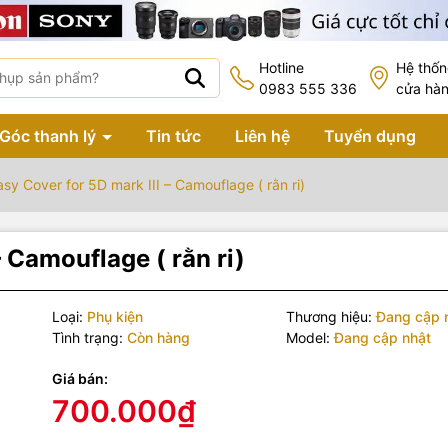
Hotline
Hệ thố
0983 555 336
cửa hà
Góc thanh lý
Tin tức
Liên hệ
Tuyển dụng
asy Cover for 5D mark III – Camouflage ( rằn ri)
– Camouflage ( rằn ri)
Loại:
Phụ kiện
Thương hiệu:
Đang cập 
Tình trạng:
Còn hàng
Model:
Đang cập nhật
Giá bán:
700.000₫
 phẩm bao gồm