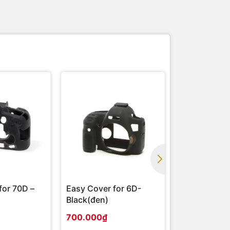
for 70D –
Easy Cover for 6D-
Easy Cover f
Black(đen)
700.000₫
700.000₫