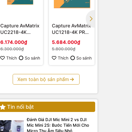
Capture AvMatrix
Capture AvMatrix
Capture AvM
UC2218-4K
UC1218-4K PRO -
UC1218-4K
(HDMI – USB 3.1)
Hàng chính hãng
HDMI 4K - H
6.174.000₫
5.684.000₫
3.675.000₫
chính hãng
6.300.000₫
5.800.000₫
3.750.000₫
Thích
So sánh
Thích
So sánh
Thích
S
Xem toàn bộ sản phẩm
Tin nổi bật
Đánh Giá DJI Mic Mini 2 vs DJI
Mic Mini 2S: Bước Tiến Mới Cho
Micro Thu Âm Siêu Nhỏ