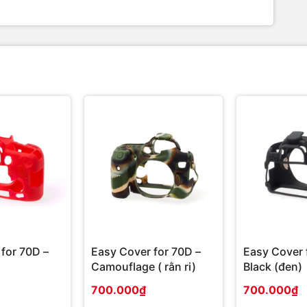
for 70D –
Easy Cover for 70D –
Easy Cover 
Camouflage ( rằn ri)
Black (đen)
700.000₫
700.000₫