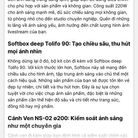
cho phù hợp với sản phẩm và không gian. Công suất 220W
cho ánh sáng mạnh mẽ, đủ sức chiếu sáng mọi không gian,
từ phòng nhỏ cho đến studio chuyên nghiệp. Quên đi những
lo lắng về ánh sáng yếu, ảnh hưởng đến chất lượng hình ảnh
livestream của bạn.
Softbox deep Tolifo 90: Tạo chiều sâu, thu hút
mọi ánh nhìn
Không dừng lại ở đó, bộ kit còn đi kèm với Softbox deep
Tolifo 90. Với kích thước lớn hơn, Softbox này sẽ mang đến
chiều sâu cho hình ảnh, tập trung ánh sáng vào chủ thể một
cách hiệu quả. Những sản phẩm của bạn sẽ được tôn lên vẻ
đẹp tự nhiên, chi tiết và thu hút hơn. Đây là sự lựa chọn
tuyệt vời cho việc chụp ảnh sản phẩm, đặc biệt là những
sản phẩm cần thể hiện độ sâu và chi tiết như trang sức,
đồng hồ hay mỹ phẩm.
Cánh Ven NS-02 ∅200: Kiểm soát ánh sáng
như một chuyên gia
Cánh ven đi kèm giúp bạn định hình và kiểm soát chính xác