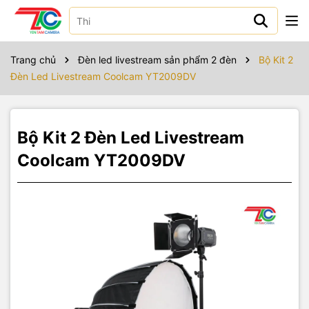
Sản phẩm bao gồm
Coolcam 250X
x 2
Trang chủ
Đèn led livestream sản phẩm 2 đèn
Bộ Kit 2
Đèn Led Livestream Coolcam YT2009DV
Softbox deep Tolifo 90
x 1
Cánh ven NS-02
x 1
Bộ Kit 2 Đèn Led Livestream
Chân đèn KS380
x 2
Coolcam YT2009DV