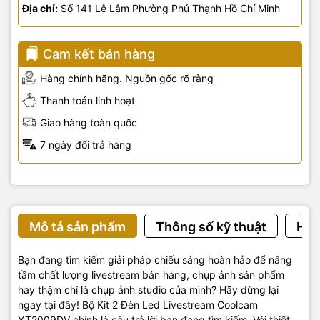
Địa chỉ:
Số 141 Lê Lâm Phường Phú Thạnh Hồ Chí Minh
Cam kết bán hàng
Hàng chính hãng. Nguồn gốc rõ ràng
Thanh toán linh hoạt
Giao hàng toàn quốc
7 ngày đổi trả hàng
Mô tả sản phẩm
Thông số kỹ thuật
Hướ
Bạn đang tìm kiếm giải pháp chiếu sáng hoàn hảo để nâng
tầm chất lượng livestream bán hàng, chụp ảnh sản phẩm
hay thậm chí là chụp ảnh studio của mình? Hãy dừng lại
ngay tại đây! Bộ Kit 2 Đèn Led Livestream Coolcam
YT2009DV chính là câu trả lời bạn đang tìm kiếm. Với thiết