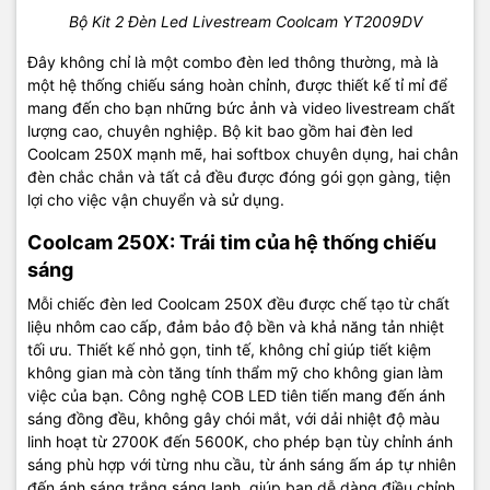
Bộ Kit 2 Đèn Led Livestream Coolcam YT2009DV
Đây không chỉ là một combo đèn led thông thường, mà là
một hệ thống chiếu sáng hoàn chỉnh, được thiết kế tỉ mỉ để
mang đến cho bạn những bức ảnh và video livestream chất
lượng cao, chuyên nghiệp. Bộ kit bao gồm hai đèn led
Coolcam 250X mạnh mẽ, hai softbox chuyên dụng, hai chân
đèn chắc chắn và tất cả đều được đóng gói gọn gàng, tiện
lợi cho việc vận chuyển và sử dụng.
Coolcam 250X: Trái tim của hệ thống chiếu
sáng
Mỗi chiếc đèn led Coolcam 250X đều được chế tạo từ chất
liệu nhôm cao cấp, đảm bảo độ bền và khả năng tản nhiệt
tối ưu. Thiết kế nhỏ gọn, tinh tế, không chỉ giúp tiết kiệm
không gian mà còn tăng tính thẩm mỹ cho không gian làm
việc của bạn. Công nghệ COB LED tiên tiến mang đến ánh
sáng đồng đều, không gây chói mắt, với dải nhiệt độ màu
linh hoạt từ 2700K đến 5600K, cho phép bạn tùy chỉnh ánh
sáng phù hợp với từng nhu cầu, từ ánh sáng ấm áp tự nhiên
đến ánh sáng trắng sáng lạnh, giúp bạn dễ dàng điều chỉnh