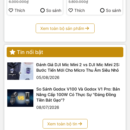
6.300.000₫
5.800.000₫
Thích
So sánh
Thích
So sánh
Xem toàn bộ sản phẩm
Tin nổi bật
Đánh Giá DJI Mic Mini 2 vs DJI Mic Mini 2S:
Bước Tiến Mới Cho Micro Thu Âm Siêu Nhỏ
05/08/2026
So Sánh Godox V100 Và Godox V1 Pro: Bản
Nâng Cấp 100W Có Thực Sự "Đáng Đồng
Tiền Bát Gạo"?
08/07/2026
Xem toàn bộ tin