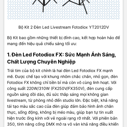
Bộ Kit 2 Đèn Led Livestream Fotodiox YT2012DV
Bộ Kit bao gồm những thiết bị đỉnh cao, kết hợp hoàn hảo để
mang đến hiệu quả chiếu sáng tối ưu:
1. Đèn Led Fotodiox FX: Sức Mạnh Ánh Sáng,
Chất Lượng Chuyên Nghiệp
Trái tim của bộ kit chính là hai đèn Led Fotodiox FX mạnh
mẽ. Được chế tạo với khung nhôm chắc chắn, nhỏ gọn, đèn
Fotodiox FX không chỉ bền bỉ mà còn vô cùng linh hoạt. Với
công suất 220W/310W (FX250V/FX350V), đèn cung cấp
nguồn sáng dồi dào, đủ sức thắp sáng mọi không gian
livestream, từ phòng nhỏ đến studio lớn. Đặc biệt, khả năng
tái tạo màu sắc cao của đèn giúp đảm bảo hình ảnh chân
thực, sống động, không bị méo màu, giúp bạn tự tin xuất
hiện trước ống kính với vẻ ngoài rạng rỡ nhất. Với phiên bản
350, tính năng cổng DMX mở ra vô vàn khả năng điều khiển