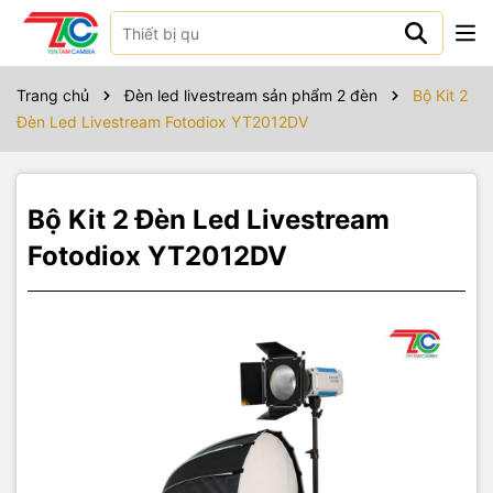
Sản phẩm bao gồm
Fotodiox LED
250V x 1 / 350Bi x 1
Trang chủ
Đèn led livestream sản phẩm 2 đèn
Bộ Kit 2
Đèn Led Livestream Fotodiox YT2012DV
Softbox deep Tolifo 90
x 1
Cánh ven NS-02
x 1
Bộ Kit 2 Đèn Led Livestream
Chân đèn KS380
x 2
Fotodiox YT2012DV