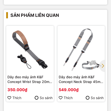
SẢN PHẨM LIÊN QUAN
G
Dây đeo máy ảnh K&F
Dây đeo máy ảnh K&F
Concept Wrist Strap 20mm
Concept Neck Strap 45mm
KF13.116
KF13.132
350.000₫
549.000₫
Thích
So sánh
Thích
So sánh