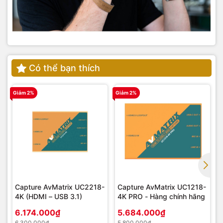
Có thể bạn thích
Giảm 2%
Giảm 2%
G
Capture AvMatrix UC2218-
Capture AvMatrix UC1218-
4K (HDMI – USB 3.1)
4K PRO - Hàng chính hãng
6.174.000₫
5.684.000₫
6.300.000₫
5.800.000₫