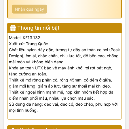
Nhận quà ngay
Thông tin nổi bật
Model: KF13.132
Xuất xứ: Trung Quốc
Chất liệu nylon dày dặn, tương tự dây an toàn xe hơi (Peak
Design), êm ái, chắc chắn, chịu lực tốt, độ bền cao, chống
mài mòn và không biến dạng.
Khóa an toàn UTX bảo vệ máy ảnh khỏi rơi rớt bất ngờ,
tăng cường an toàn.
Thiết kế mở rộng phần cổ, rộng 45mm, có đệm ở giữa,
giảm mỏi lưng, giảm áp lực, tăng sự thoải mái khi đeo.
Thiết kế ngoại hình mạnh mẽ, hợp kim nhôm kết hợp da,
điểm nhấn phối màu, nhiều lựa chọn màu sắc.
Sử dụng đa năng: đeo vai, đeo cổ, đeo chéo, phù hợp với
mọi tình huống.