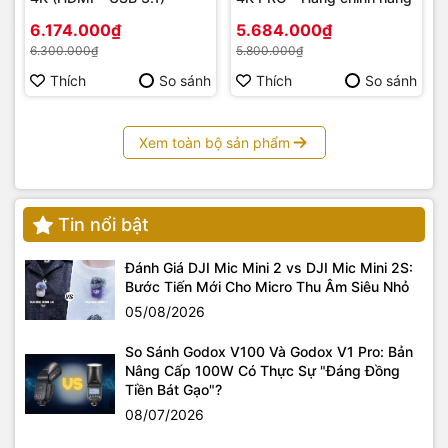
6.174.000₫
5.684.000₫
6.300.000₫
5.800.000₫
Thích
So sánh
Thích
So sánh
Xem toàn bộ sản phẩm
Tin nổi bật
Đánh Giá DJI Mic Mini 2 vs DJI Mic Mini 2S:
Bước Tiến Mới Cho Micro Thu Âm Siêu Nhỏ
05/08/2026
So Sánh Godox V100 Và Godox V1 Pro: Bản
Nâng Cấp 100W Có Thực Sự "Đáng Đồng
Tiền Bát Gạo"?
08/07/2026