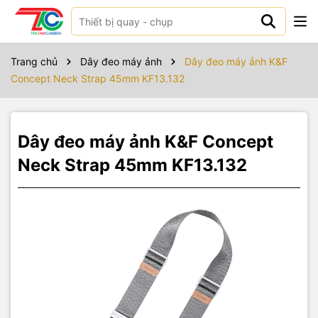
Sản phẩm bao gồm
Dây đeo máy ảnh Neck Strap 45mm KF13.132
x 1
Trang chủ
Dây đeo máy ảnh
Dây đeo máy ảnh K&F
Concept Neck Strap 45mm KF13.132
Dây đeo máy ảnh K&F Concept
Neck Strap 45mm KF13.132