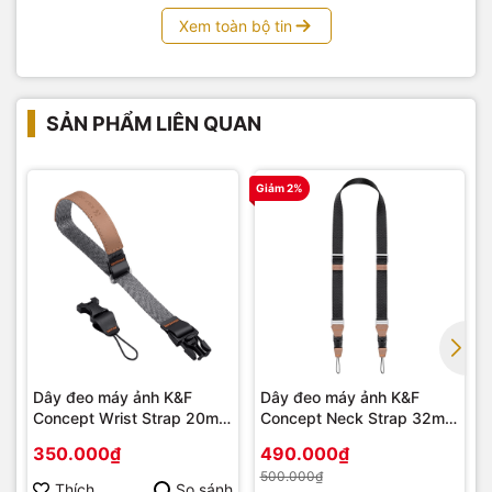
Xem toàn bộ tin
SẢN PHẨM LIÊN QUAN
Giảm 2%
Dây đeo máy ảnh K&F
Dây đeo máy ảnh K&F
Concept Wrist Strap 20mm
Concept Neck Strap 32mm
KF13.116
KF13.115
350.000₫
490.000₫
500.000₫
Thích
So sánh