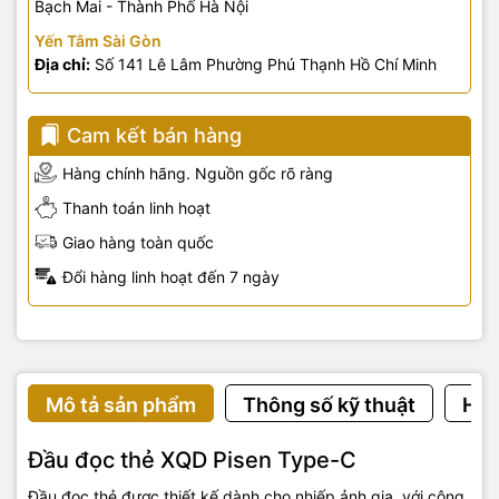
Bạch Mai - Thành Phố Hà Nội
Yến Tâm Sài Gòn
Địa chỉ:
Số 141 Lê Lâm Phường Phú Thạnh Hồ Chí Minh
Cam kết bán hàng
Hàng chính hãng. Nguồn gốc rõ ràng
Thanh toán linh hoạt
Giao hàng toàn quốc
Đổi hàng linh hoạt đến 7 ngày
Mô tả sản phẩm
Thông số kỹ thuật
Hướ
Đầu đọc thẻ XQD Pisen Type-C
Đầu đọc thẻ được thiết kế dành cho nhiếp ảnh gia, với công