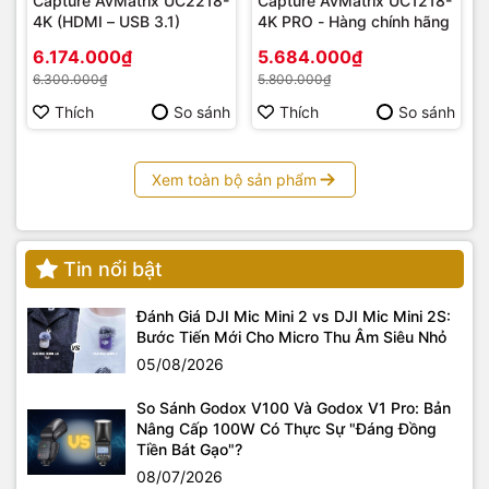
Capture AvMatrix UC2218-
Capture AvMatrix UC1218-
4K (HDMI – USB 3.1)
4K PRO - Hàng chính hãng
6.174.000₫
5.684.000₫
6.300.000₫
5.800.000₫
Thích
So sánh
Thích
So sánh
Xem toàn bộ sản phẩm
Tin nổi bật
Đánh Giá DJI Mic Mini 2 vs DJI Mic Mini 2S:
Bước Tiến Mới Cho Micro Thu Âm Siêu Nhỏ
05/08/2026
So Sánh Godox V100 Và Godox V1 Pro: Bản
Nâng Cấp 100W Có Thực Sự "Đáng Đồng
Tiền Bát Gạo"?
08/07/2026