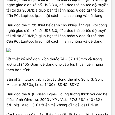
nghệ giao diện kế nối USB 3.0, đầu đọc thẻ có tốc độ truyền
tải tối đa 300Mb/s giúp bạn tải ảnh hoặc Video từ thẻ đọc
đển PC, Laptop, Ipad một cách nhanh chóng và dễ dàng.
Đầu đọc thẻ được thiết kế dành cho nhiếp ảnh gia, với công
nghệ giao diện kế nối USB 3.0, đầu đọc thẻ có tốc độ truyền
tải tối đa 300Mb/s giúp bạn tải ảnh hoặc Video từ thẻ đọc
đển PC, Laptop, Ipad một cách nhanh chóng và dễ dàng.
Với thiết kế nhỏ gọn, kích thước
74 * 67 * 15mm và trọng
lượng chỉ 105 Gram dễ dàng cho vào túi, thuận tiện mang
theo bên mình.
Sản phẩm tương thích với các dòng thẻ nhớ Sony G, Sony
M, Lexar 2933x, Lexar1400x, SDHC, SDXC.
Đầu đọc thẻ XQD Pisen Type-C cũng tương thích với các hệ
điều hành Windows 2000 / XP / Vista / 7/8 / 8.1 / 10 (32 /
64- bit), Mac OS X trở lên mà không cần cài đặt Driver.
Cách sử dụng đầu đọc thẻ cũng rất dễ dàng, chỉ cắm vào là