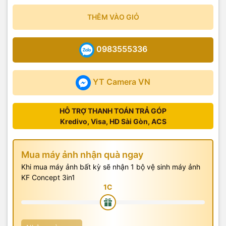
THÊM VÀO GIỎ
0983555336
YT Camera VN
HỖ TRỢ THANH TOÁN TRẢ GÓP
Kredivo, Visa, HD Sài Gòn, ACS
Mua máy ảnh nhận quà ngay
Khi mua máy ảnh bất kỳ sẽ nhận 1 bộ vệ sinh máy ảnh
KF Concept 3in1