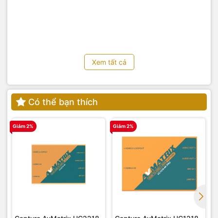
Xem tất cả
Có thể bạn thích
Giảm 2%
Giảm 2%
G