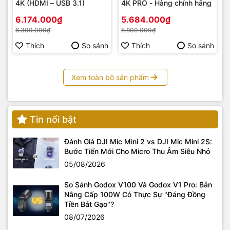
4K (HDMI – USB 3.1)
4K PRO - Hàng chính hãng
6.174.000₫
5.684.000₫
6.300.000₫
5.800.000₫
Thích
So sánh
Thích
So sánh
Xem toàn bộ sản phẩm
Tin nổi bật
Đánh Giá DJI Mic Mini 2 vs DJI Mic Mini 2S:
Bước Tiến Mới Cho Micro Thu Âm Siêu Nhỏ
05/08/2026
So Sánh Godox V100 Và Godox V1 Pro: Bản
Nâng Cấp 100W Có Thực Sự "Đáng Đồng
Tiền Bát Gạo"?
08/07/2026