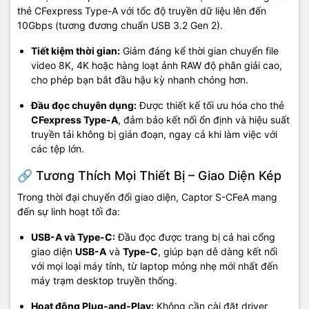
thẻ CFexpress Type-A với tốc độ truyền dữ liệu lên đến
10Gbps (tương đương chuẩn USB 3.2 Gen 2).
Tiết kiệm thời gian:
Giảm đáng kể thời gian chuyển file
video 8K, 4K hoặc hàng loạt ảnh RAW độ phân giải cao,
cho phép bạn bắt đầu hậu kỳ nhanh chóng hơn.
Đầu đọc chuyên dụng:
Được thiết kế tối ưu hóa cho thẻ
CFexpress Type-A
, đảm bảo kết nối ổn định và hiệu suất
truyền tải không bị gián đoạn, ngay cả khi làm việc với
các tệp lớn.
🔗 Tương Thích Mọi Thiết Bị – Giao Diện Kép
Trong thời đại chuyển đổi giao diện, Captor S-CFeA mang
đến sự linh hoạt tối đa:
USB-A và Type-C:
Đầu đọc được trang bị cả hai cổng
giao diện
USB-A
và
Type-C
, giúp bạn dễ dàng kết nối
với mọi loại máy tính, từ laptop mỏng nhẹ mới nhất đến
máy trạm desktop truyền thống.
Hoạt động Plug-and-Play:
Không cần cài đặt driver