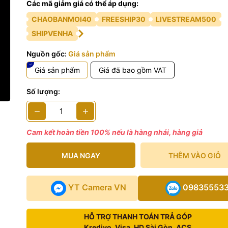
Các mã giảm giá có thể áp dụng:
CHAOBANMOI40
FREESHIP30
LIVESTREAM500
SHIPVENHA
Nguồn gốc:
Giá sản phẩm
Giá sản phẩm
Giá đã bao gồm VAT
Số lượng:
Cam kết hoàn tiền 100% nếu là hàng nhái, hàng giả
MUA NGAY
THÊM VÀO GIỎ
YT Camera VN
09835553
HỖ TRỢ THANH TOÁN TRẢ GÓP
Kredivo, Visa, HD Sài Gòn, ACS