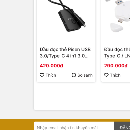
Đầu đọc thẻ Pisen USB
Đầu đọc thẻ
3.0/Type-C 4 in1 3.0
Type-C / LN
NJ-TC32
thẻ TF/SD l
420.000₫
290.000₫
Thích
So sánh
Thích
ĐĂN