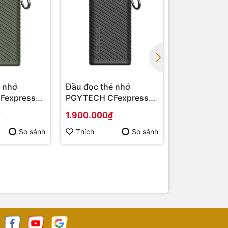
ẻ nhớ
Đầu đọc thẻ nhớ
Đầu Đọc Th
Fexpress
PGYTECH CFexpress
SBAC-US30 
 Moss
Createmate Classic
và SxS-1 Đọ
1.900.000₫
Liên hệ
 B)
Black (Type A)
3.0
So sánh
Thích
So sánh
Thích