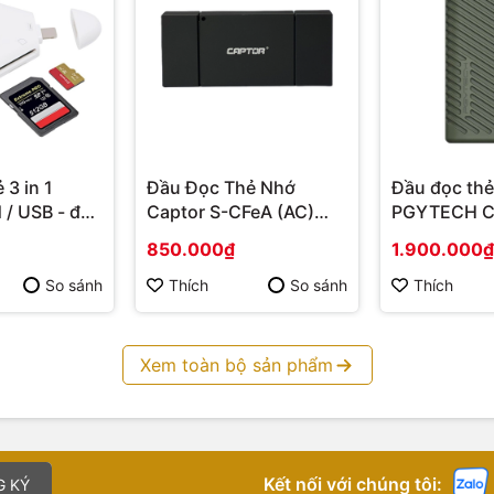
 3 in 1
Đầu Đọc Thẻ Nhớ
Đầu đọc th
 / USB - đọc
Captor S-CFeA (AC)
PGYTECH C
ên tới 512GB
CFexpress Type-A
Createmate
850.000₫
1.900.000₫
USB-C/A
Green (Type
So sánh
Thích
So sánh
Thích
Xem toàn bộ sản phẩm
Kết nối với chúng tôi:
G KÝ