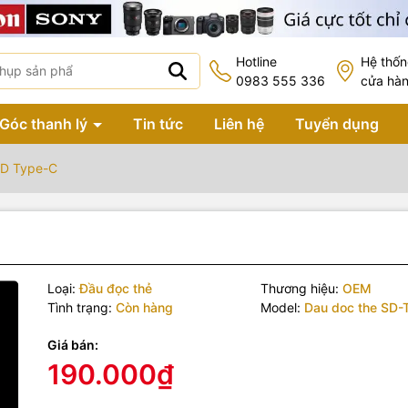
Hotline
Hệ thố
0983 555 336
cửa hà
Góc thanh lý
Tin tức
Liên hệ
Tuyển dụng
SD Type-C
Loại:
Đầu đọc thẻ
Thương hiệu:
OEM
Tình trạng:
Còn hàng
Model:
Dau doc the SD-
Giá bán:
190.000₫
 phẩm bao gồm