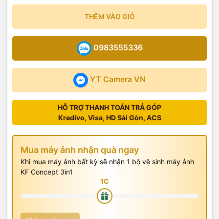
THÊM VÀO GIỎ
0983555336
YT Camera VN
HỖ TRỢ THANH TOÁN TRẢ GÓP
Kredivo, Visa, HD Sài Gòn, ACS
Mua máy ảnh nhận quà ngay
Khi mua máy ảnh bất kỳ sẽ nhận 1 bộ vệ sinh máy ảnh
KF Concept 3in1