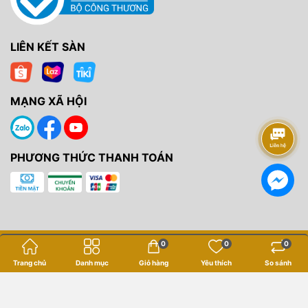
LIÊN KẾT SÀN
MẠNG XÃ HỘI
PHƯƠNG THỨC THANH TOÁN
Bản quyền thuộc về
Yến Tâm Camera
.
0
0
0
Cung cấp bởi
Sapo
Trang chủ
Danh mục
Giỏ hàng
Yêu thích
So sánh