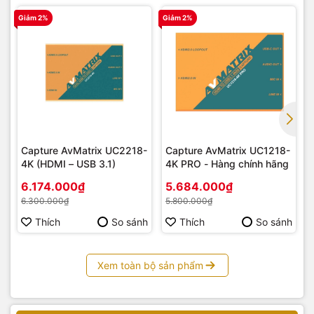
Giảm 2%
Giảm 2%
G
Capture AvMatrix UC2218-
Capture AvMatrix UC1218-
4K (HDMI – USB 3.1)
4K PRO - Hàng chính hãng
6.174.000₫
5.684.000₫
6.300.000₫
5.800.000₫
Thích
So sánh
Thích
So sánh
Xem toàn bộ sản phẩm