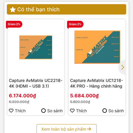
Có thể bạn thích
Giảm 2%
Giảm 2%
G
Capture AvMatrix UC2218-
Capture AvMatrix UC1218-
4K (HDMI – USB 3.1)
4K PRO - Hàng chính hãng
6.174.000₫
5.684.000₫
6.300.000₫
5.800.000₫
Thích
So sánh
Thích
So sánh
Xem toàn bộ sản phẩm