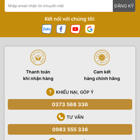
ĐĂNG KÝ
Kết nối với chúng tôi:
Thanh toán
Cam kết
khi nhận hàng
hàng chính hãng
KHIẾU NẠI, GÓP Ý
0373 568 336
TƯ VẤN
0983 555 336