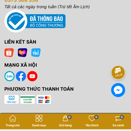
0373 568 336
Tất cả các ngày trong tuần (Trừ tết Âm Lịch)
LIÊN KẾT SÀN
MẠNG XÃ HỘI
PHƯƠNG THỨC THANH TOÁN
0
0
0
Trang chủ
Danh mục
Giỏ hàng
Yêu thích
So sánh
Bản quyền thuộc về
Yến Tâm Camera
.