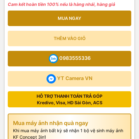
Cam kết hoàn tiền 100% nếu là hàng nhái, hàng giả
MUA NGAY
THÊM VÀO GIỎ
0983555336
YT Camera VN
HỖ TRỢ THANH TOÁN TRẢ GÓP
Kredivo, Visa, HD Sài Gòn, ACS
Mua máy ảnh nhận quà ngay
Khi mua máy ảnh bất kỳ sẽ nhận 1 bộ vệ sinh máy ảnh
KF Concept 3in1