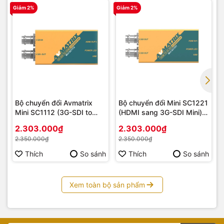
Giảm 2%
Giảm 2%
Bộ chuyển đổi Avmatrix
Bộ chuyển đổi Mini SC1221
Mini SC1112 (3G-SDI to
(HDMI sang 3G-SDI Mini) –
HDMI Mini) – Hàng Chính
Hàng Chính Hãng
2.303.000₫
2.303.000₫
Hãng
2.350.000₫
2.350.000₫
Thích
So sánh
Thích
So sánh
Xem toàn bộ sản phẩm