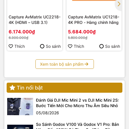
Capture AvMatrix UC2218-
Capture AvMatrix UC1218-
4K (HDMI – USB 3.1)
4K PRO - Hàng chính hãng
6.174.000₫
5.684.000₫
6.300.000₫
5.800.000₫
Thích
So sánh
Thích
So sánh
Xem toàn bộ sản phẩm
– Ngoài khoang dưới đựng máy và khoang trên đựng đồ cá
nhân, còn có rất nhiều ngăn phụ để chứa các phụ kiện khác.
Ngoài ra balo máy ảnh Eirmai SD02 còn có ngăn chuyên biệt
Tin nổi bật
dành cho máy tính bảng hoặc laptop tối đa 14 inch.
Đánh Giá DJI Mic Mini 2 vs DJI Mic Mini 2S:
Bước Tiến Mới Cho Micro Thu Âm Siêu Nhỏ
05/08/2026
So Sánh Godox V100 Và Godox V1 Pro: Bản