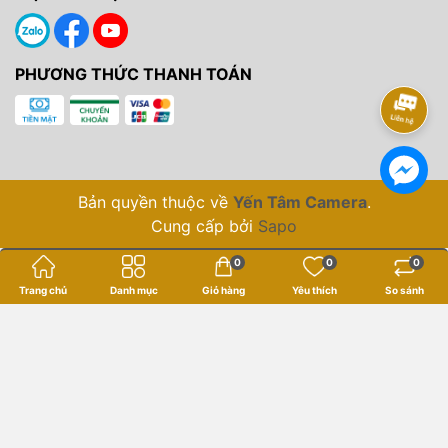
PHƯƠNG THỨC THANH TOÁN
Bản quyền thuộc về
Yến Tâm Camera
.
Cung cấp bởi
Sapo
0
0
0
Trang chủ
Danh mục
Giỏ hàng
Yêu thích
So sánh