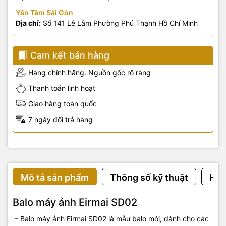
Yến Tâm Sài Gòn
Địa chỉ:
Số 141 Lê Lâm Phường Phú Thạnh Hồ Chí Minh
Cam kết bán hàng
Hàng chính hãng. Nguồn gốc rõ ràng
Thanh toán linh hoạt
Giao hàng toàn quốc
7 ngày đổi trả hàng
Mô tả sản phẩm
Thông số kỹ thuật
Hướ
Balo máy ảnh Eirmai SD02
– Balo máy ảnh Eirmai SD02 là mẫu balo mới, dành cho các