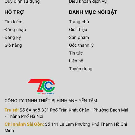
Quy định sử dụng
Điều khoản dịch vụ
HỖ TRỢ
DANH MỤC NỔI BẬT
Tìm kiếm
Trang chủ
Đăng nhập
Giới thiệu
Đăng ký
Sản phẩm
Giỏ hàng
Góc thanh lý
Tin tức
Liên hệ
Tuyển dụng
CÔNG TY TNHH THIẾT BỊ HÌNH ẢNH YẾN TÂM
Trụ sở:
Số 6A ngõ 331 Phố Trần Khát Chân - Phường Bạch Mai
- Thành Phố Hà Nội
Chi nhánh Sài Gòn:
Số 141 Lê Lâm Phường Phú Thạnh Hồ Chí
Minh