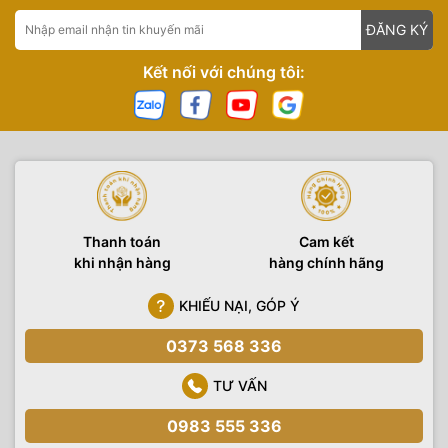
ĐĂNG KÝ
Kết nối với chúng tôi:
Thanh toán
Cam kết
khi nhận hàng
hàng chính hãng
KHIẾU NẠI, GÓP Ý
0373 568 336
TƯ VẤN
0983 555 336