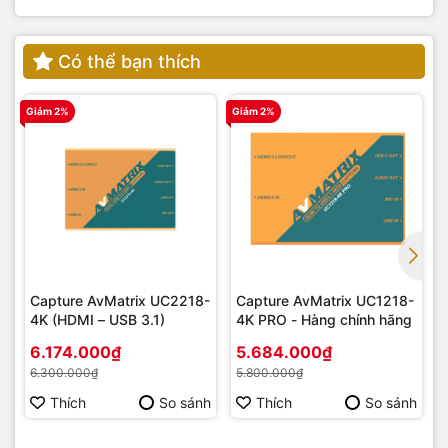
Có thể bạn thích
Giảm 2%
Giảm 2%
G
Capture AvMatrix UC2218-
Capture AvMatrix UC1218-
4K (HDMI – USB 3.1)
4K PRO - Hàng chính hãng
6.174.000₫
5.684.000₫
6.300.000₫
5.800.000₫
Thích
So sánh
Thích
So sánh