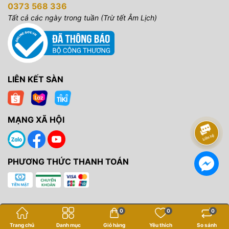
0373 568 336
Tất cả các ngày trong tuần (Trừ tết Âm Lịch)
LIÊN KẾT SÀN
MẠNG XÃ HỘI
PHƯƠNG THỨC THANH TOÁN
0
0
0
Bản quyền thuộc về
Yến Tâm Camera
.
Trang chủ
Danh mục
Giỏ hàng
Yêu thích
So sánh