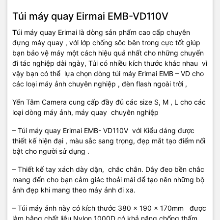
Túi máy quay Eirmai EMB-VD110V
T
úi máy quay Erimai là dòng sản phẩm cao cấp chuyên
đựng máy quay , với lớp chống sôc bên trong cực tốt giúp
bạn bảo vệ máy một cách hiệu quả nhất cho những chuyến
đi tác nghiệp dài ngày, Túi có nhiều kích thước khác nhau vì
vậy bạn có thể lựa chọn dòng túi máy Erimai EMB – VD cho
các loại máy ảnh chuyên nghiệp , đèn flash ngoài trời ,
Yến Tâm Camera cung cấp đầy đủ các size S, M , L cho các
loại dòng máy ảnh, máy quay chuyên nghiệp
– Túi máy quay Erimai EMB- VD110V với Kiểu dáng được
thiết kế hiện đại , màu sắc sang trọng, đẹp mắt tạo điểm nổi
bật cho người sử dụng .
– Thiết kế tay xách dày dặn, chắc chắn. Dây đeo bền chắc
mang đến cho bạn cảm giác thoải mái để tạo nên những bộ
ảnh đẹp khi mang theo máy ảnh đi xa.
– Túi máy ảnh này có kích thước 380 x 190 x 170mm được
làm bằng chất liệu Nylon 1000D có khả năng chống thấm