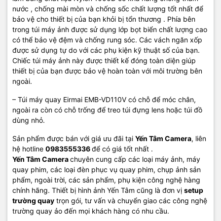
nước , chống mài mòn và chống sốc chất lượng tốt nhất để
bảo vệ cho thiết bị của bạn khỏi bị tổn thương . Phía bên
trong túi máy ảnh được sử dụng lớp bọt biển chất lượng cao
có thể bảo vệ đệm và chống rung sóc. Các vách ngăn xốp
được sử dụng tự do với các phụ kiện kỹ thuật số của bạn.
Chiếc túi máy ảnh này được thiết kế đóng toàn diện giúp
thiết bị của bạn được bảo vệ hoàn toàn với môi trường bên
ngoài.
– Túi máy quay Eirmai EMB-VD110V có chỗ để móc chân,
ngoài ra còn có chỗ trống để treo túi đựng lens hoặc túi đồ
dùng nhỏ.
Sản phẩm được bán với giá ưu đãi tại
Yến Tâm Camera
, liên
hệ hotline
0983555336
để có giá tốt nhất .
Yến Tâm Camera
chuyên cung cấp các loại máy ảnh, máy
quay phim, các loại đèn phục vụ quay phim, chụp ảnh sản
phẩm, ngoài trời, các sản phẩm, phụ kiện công nghệ hàng
chính hãng. Thiết bị hình ảnh Yến Tâm cũng là đơn vị
setup
trường quay
trọn gói, tư vấn và chuyển giao các công nghệ
trường quay ảo đến mọi khách hàng có nhu cầu.