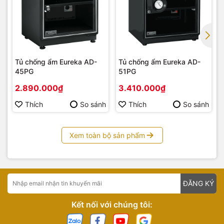
Tủ chống ẩm Eureka AD-
Tủ chống ẩm Eureka AD-
45PG
51PG
2.890.000₫
3.410.000₫
Thích
So sánh
Thích
So sánh
Xem toàn bộ sản phẩm
ĐĂNG KÝ
Kết nối với chúng tôi: