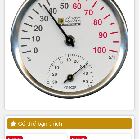
Có thể bạn thích
Giảm 2%
Giảm 2%
G