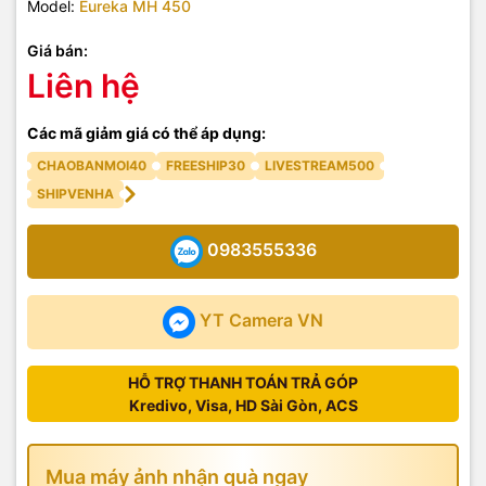
Model:
Eureka MH 450
Giá bán:
Liên hệ
Các mã giảm giá có thể áp dụng:
CHAOBANMOI40
FREESHIP30
LIVESTREAM500
SHIPVENHA
0983555336
YT Camera VN
HỖ TRỢ THANH TOÁN TRẢ GÓP
Kredivo, Visa, HD Sài Gòn, ACS
Mua máy ảnh nhận quà ngay