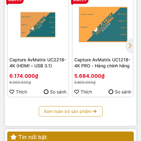
Capture AvMatrix UC2218-
Capture AvMatrix UC1218-
4K (HDMI – USB 3.1)
4K PRO - Hàng chính hãng
6.174.000₫
5.684.000₫
6.300.000₫
5.800.000₫
Thích
So sánh
Thích
So sánh
Xem toàn bộ sản phẩm
Tin nổi bật