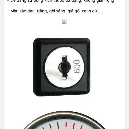
– Dễ dàng sử dụng kích thước đa dạng, không gian rộng
– Màu sắc đen, trắng, ghi sáng, giả gỗ, xanh oliu….