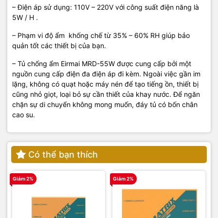
– Điện áp sử dụng: 110V – 220V với công suất điện năng là
5W / H .
– Phạm vi độ ẩm khống chế từ 35% – 60% RH giúp bảo
quản tốt các thiết bị của bạn.
– Tủ chống ẩm Eirmai MRD-55W được cung cấp bởi một
nguồn cung cấp điện đa điện áp đi kèm. Ngoài việc gần im
lặng, không có quạt hoặc máy nén để tạo tiếng ồn, thiết bị
cũng nhỏ giọt, loại bỏ sự cần thiết của khay nước. Để ngăn
chặn sự di chuyển không mong muốn, đáy tủ có bốn chân
cao su.
Có thể bạn thích
Giảm 2%
Giảm 2%
G