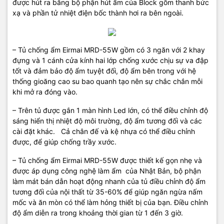
được hút ra bằng bộ phận hút ẩm của Block gồm thanh bức
xạ và phần tử nhiệt điện bốc thành hơi ra bên ngoài.
– Tủ chống ẩm Eirmai MRD-55W gồm có 3 ngăn với 2 khay
đựng và 1 cánh cửa kính hai lớp chống xước chịu sự va đập
tốt và đảm bảo độ ẩm tuyệt đối, độ ẩm bên trong với hệ
thống gioăng cao su bao quanh tạo nên sự chắc chắn mỗi
khi mở ra đóng vào.
– Trên tủ được gắn 1 màn hình Led lớn, có thể điều chỉnh độ
sáng hiển thị nhiệt độ môi trường, độ ẩm tương đối và các
cài đặt khác. Cả chân đế và kệ nhựa có thể điều chỉnh
được, để giúp chống trầy xước.
– Tủ chống ẩm Eirmai MRD-55W được thiết kế gọn nhẹ và
được áp dụng công nghệ làm ẩm của Nhật Bản, bộ phận
làm mát bán dẫn hoạt động nhanh của tủ điều chỉnh độ ẩm
tương đối của nội thất từ ​​35-60% để giúp ngăn ngừa nấm
mốc và ăn mòn có thể làm hỏng thiết bị của bạn. Điều chỉnh
độ ẩm diễn ra trong khoảng thời gian từ 1 đến 3 giờ.