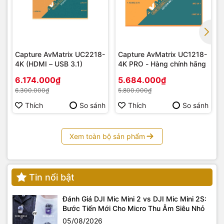
Capture AvMatrix UC2218-
Capture AvMatrix UC1218-
4K (HDMI – USB 3.1)
4K PRO - Hàng chính hãng
6.174.000₫
5.684.000₫
6.300.000₫
5.800.000₫
Thích
So sánh
Thích
So sánh
Xem toàn bộ sản phẩm
Tin nổi bật
Đánh Giá DJI Mic Mini 2 vs DJI Mic Mini 2S:
Bước Tiến Mới Cho Micro Thu Âm Siêu Nhỏ
05/08/2026