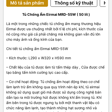
Mô tả sản phẩm
Thông số kỹ thuật
Hướ
Tủ Chống Ẩm Eirmai MRD-55W ( 50 lít )
Là một trong những chiếc tủ chống ẩm mang thương hiệu
Eirmai được ưa chuộng nhất bởi tỉ lệ chi phí, kích thước của
nó cũng như giá cả phải chăng mà không gian vẫn đủ lớn
cho máy ảnh và ống kính của bạn.
Chi tiết tủ chống ẩm Eirmai MRD-55W
– Kích thước: L290 x W320 x H590 mm
– Chất liệu của tủ được làm từ tấm thép dày , Cửa được chế
tạo bằng tấm kính cường lực cao cấp.
– Cơ chế hoạt động: Tủ chống ẩm hoạt động theo cơ chế
làm lạnh trừ ẩm không qua quy trình nén ép khí, tủ eirmai
không sử dụng quạt gió mà được sử dụng công nghệ bán
dẫn tạo ra môi trường hút được không khí ẩm trong tủ. Khí
ẩm bên trong tủ được ngưng tụ bởi một thanh vật liệu có
chức năng làm lạnh, tạo thành những hạt sương nhỏ và