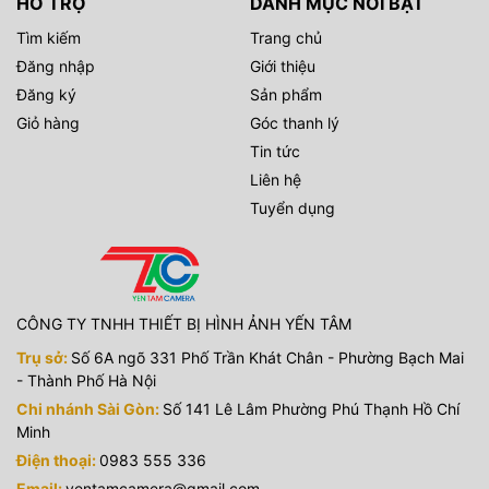
HỖ TRỢ
DANH MỤC NỔI BẬT
Tìm kiếm
Trang chủ
Đăng nhập
Giới thiệu
Đăng ký
Sản phẩm
Giỏ hàng
Góc thanh lý
Tin tức
Liên hệ
Tuyển dụng
CÔNG TY TNHH THIẾT BỊ HÌNH ẢNH YẾN TÂM
Trụ sở:
Số 6A ngõ 331 Phố Trần Khát Chân - Phường Bạch Mai
- Thành Phố Hà Nội
Chi nhánh Sài Gòn:
Số 141 Lê Lâm Phường Phú Thạnh Hồ Chí
Minh
Điện thoại:
0983 555 336
Email:
yentamcamera@gmail.com