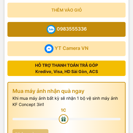
THÊM VÀO GIỎ
0983555336
YT Camera VN
HỖ TRỢ THANH TOÁN TRẢ GÓP
Kredivo, Visa, HD Sài Gòn, ACS
Mua máy ảnh nhận quà ngay
Khi mua máy ảnh bất kỳ sẽ nhận 1 bộ vệ sinh máy ảnh
KF Concept 3in1