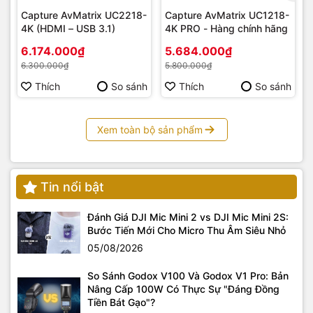
Capture AvMatrix UC2218-
Capture AvMatrix UC1218-
4K (HDMI – USB 3.1)
4K PRO - Hàng chính hãng
6.174.000₫
5.684.000₫
6.300.000₫
5.800.000₫
Thích
So sánh
Thích
So sánh
Xem toàn bộ sản phẩm
Tin nổi bật
Đánh Giá DJI Mic Mini 2 vs DJI Mic Mini 2S:
Bước Tiến Mới Cho Micro Thu Âm Siêu Nhỏ
05/08/2026
So Sánh Godox V100 Và Godox V1 Pro: Bản
Nâng Cấp 100W Có Thực Sự "Đáng Đồng
Tiền Bát Gạo"?